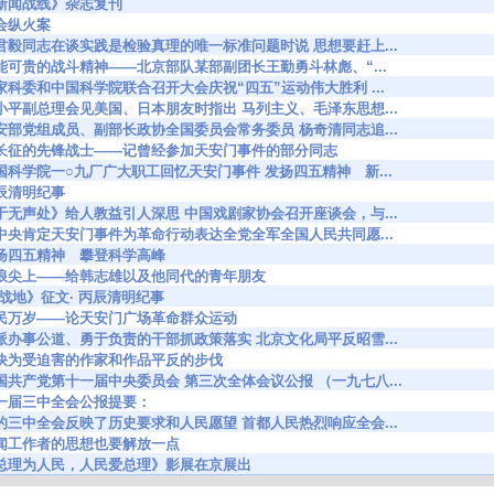
15 《新闻战线》杂志复刊
 国会纵火案
9002 段君毅同志在谈实践是检验真理的唯一标准问题时说 思想要赶上...
9048 难能可贵的战斗精神——北京部队某部副团长王勤勇斗林彪、“...
9086 国家科委和中国科学院联合召开大会庆祝“四五”运动伟大胜利 ...
9169 邓小平副总理会见美国、日本朋友时指出 马列主义、毛泽东思想...
9396 公安部党组成员、副部长政协全国委员会常务委员 杨奇清同志追...
09437 新长征的先锋战士——记曾经参加天安门事件的部分同志
9460 中国科学院一○九厂广大职工回忆天安门事件 发扬四五精神 新...
5 丙辰清明纪事
9466 《于无声处》给人教益引人深思 中国戏剧家协会召开座谈会，与...
9593 党中央肯定天安门事件为革命行动表达全党全军全国人民共同愿...
636 发扬四五精神 攀登科学高峰
9692 在浪尖上——给韩志雄以及他同代的青年朋友
93 ·《战地》征文· 丙辰清明纪事
0116 人民万岁——论天安门广场革命群众运动
0161 选派办事公道、勇于负责的干部抓政策落实 北京文化局平反昭雪...
0184 加快为受迫害的作家和作品平反的步伐
0217 中国共产党第十一届中央委员会 第三次全体会议公报 （一九七八...
218 十一届三中全会公报提要：
0235 党的三中全会反映了历史要求和人民愿望 首都人民热烈响应全会...
317 新闻工作者的思想也要解放一点
0404 《总理为人民，人民爱总理》影展在京展出