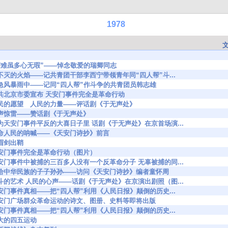
1978
5723 “磨难虽多心无瑕”——悼念敬爱的瑞卿同志
7394 扑不灭的火焰——记共青团干部李西宁带领青年同“四人帮”斗...
7541 在急风暴雨中——记同“四人帮”作斗争的共青团员韩志雄
8657 中共北京市委宣布 天安门事件完全是革命行动
8661 人民的愿望 人民的力量——评话剧《于无声处》
667 一声惊雷——赞话剧《于无声处》
8686 在为天安门事件平反的大喜日子里 话剧《于无声处》在京首场演...
8695 革命人民的呐喊——《天安门诗抄》前言
 扬眉剑出鞘
8772 天安门事件完全是革命行动（图片）
8791 天安门事件中被捕的三百多人没有一个反革命分子 无辜被捕的同...
08801 献给中华民族的子子孙孙——访问《天安门诗抄》编者童怀周
8824 战斗的艺术 人民的心声——话剧《于无声处》在京演出剧照（图...
8868 天安门事件真相——把“四人帮”利用《人民日报》颠倒的历史...
08874 天安门广场群众革命运动的诗文、图册、史料等即将出版
8912 天安门事件真相——把“四人帮”利用《人民日报》颠倒的历史...
3 伟大的四五运动