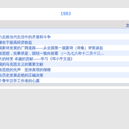
1983
746 努力反映当代生活中的矛盾和斗争
73 关键在于提高经济效益
23605 中国新诗发展的广阔道路——从全国第一届新诗（诗集）评奖谈起
0258 解放思想，实事求是，团结一致向前看 （一九七八年十二月十三...
0512 伟大的转变 卓越的贡献——学习《邓小平文选》
893 中国的马克思主义的重要文献
564 解放思想的先声 坚持真理的楷模
800 符合历史发展必然的正确决策
025 一个青年汉学工作者的心愿