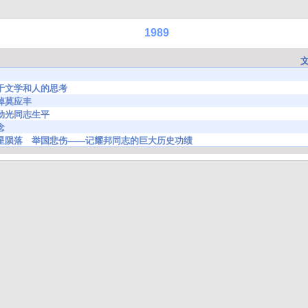
1989
28 关于文学和人的思考
 痛悼莫应丰
6 肖劲光同志生平
念
8376 巨星陨落 举国悲伤——记耀邦同志的巨大历史功绩