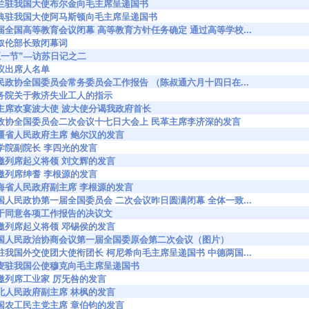
3227 波兰驻我国大使布尔金向毛主席呈递国书
3228 瑞典驻我国大使阿马斯顿向毛主席呈递国书
3253 首届全国高等教育会议闭幕 高等教育方针任务确定 通过高等学校...
54 马叙伦部长致闭幕词
07 “五一节”—访苏日记之二
5 会议出席人名单
3508 人民政协全国委员会常务委员会工作报告 （陈叔通六月十四日在...
572 政务院关于救济失业工人的指示
3624 毛主席欢宴波大使 波大使分谒我政府首长
53627 在政协全国委员会二次会议十七日大会上 民革主席李济深的发言
743 新疆省人民政府主席 鲍尔汉的发言
801 科学院副院长 李四光的发言
802 特邀列席起义将领 刘文辉的发言
803 特邀列席绅耆 李根源的发言
804 青海省人民政府副主席 李根源的发言
3858 中国人民政协第一届全国委员会 二次会议昨日圆满闭幕 全体一致...
861 关于同意各项工作报告的决议文
873 特邀列席起义将领 邓锡侯的发言
53896 中国人民政治协商会议第一届全国委原会第二次会议（图片）
3920 德驻我国外交使团大使衔团长 柯尼希向毛主席呈递国书 中德两国...
3922 丹麦驻我国公使穆克向毛主席呈递国书
937 特邀列席工业家 厉旡咎的发言
943 东北人民政府副主席 林枫的发言
946 中国农工民主党主席 章伯钧的发言