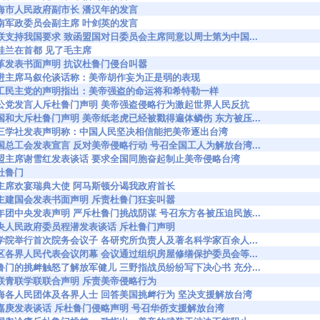
948 上海市人民政府副市长 潘汉年的发言
950 中南军政委员会副主席 叶剑英的发言
4035 苏联支持我国要求 致函盟国对日委员会主席同意以周士第为中国...
21 赵桂兰在首都 见了毛主席
4204 民革发表书面声明 抗议杜鲁门侵台叫嚣
4206 民进主席马叙伦谈话称：美帝胡作妄为正是弱的表现
54207 农工民主党的声明指出：美帝强盗的命运将和希特勒一样
54208 致公党发言人斥杜鲁门声明 美帝强盗侵略行为激起世界人民反抗
4209 中国和大斥杜鲁门声明 美帝纸老虎已经被戳得遍体鳞伤 东方被压...
54210 九三学社发表声明称：中国人民坚决相信能把美帝逐出台湾
4211 全国总工会发表宣言 反对美帝侵略行动 号召全国工人为解放台湾...
54213 台盟主席谢雪红发表谈话 要求全国同胞奋起制止美帝侵略台湾
 斥杜鲁门
4226 毛主席欢宴瑞典大使 阿马斯顿分谒我政府首长
4337 民主建国会发表书面声明 斥责杜鲁门狂妄叫嚣
4338 青年团中央发表声明 严斥杜鲁门挑战阴谋 号召东方各被压迫民族...
4340 中央人民政府委员程潜发表谈话 斥杜鲁门声明
4343 科学院举行首次院务会议子 各研究所负责人及著名科学家百余人...
4395 一区各界人民代表会议闭幕 会议通过组织房屋修缮保护委员会等...
4402 杜鲁门的挑衅触怒了解放军健儿 三野指战员纷纷写下决心书 充分...
4403 妇联青联学联联合声明 斥责美帝侵略行为
54405 上海各人民团体及各界人士 回答美国挑衅行为 坚决支援解放台湾
4407 陈嘉庚发表谈话 斥杜鲁门侵略声明 号召华侨支援解放台湾