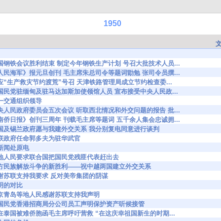
1950
4070 全国钢铁会议胜利结束 制定今年钢铁生产计划 号召大批技术人员...
4100 《人民海军》报元旦创刊 毛主席朱总司令等题词勖勉 张司令员撰...
4161 响应“生产救灾节约渡荒”号召 天津铁路管理局成立节约检查委...
4189 前国民党驻缅甸及驻马达加斯加使领馆人员 宣布接受中央人民政...
50 统一交通组织领导
4302 中央人民政府委员会五次会议 听取西北情况和外交问题的报告 批...
4360 《南侨日报》创刊三周年 刊载毛主席等题词 五千余人集会忠诚拥...
44415 英国及锡兰政府愿与我建外交关系 我分别复电同意进行谈判
471 苏联政府任命郭多夫为驻华武官
3 英新闻处原电
4634 各地人民要求联合国把国民党残匪代表赶出去
44923 东方民族解放斗争的新胜利——祝中越两国建立外交关系
4972 感谢苏联支持我要求 反对美帝集团的阴谋
 显明的对比
5054 南京青岛等地人民感谢苏联支持我声明
45066 前国民党香港招商局分公司员工声明保护资产听候接管
5067 我在泰国被难侨胞函毛主席呼吁营救 “在这庆幸祖国新生的时期...