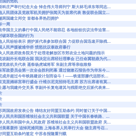
4 联合国的危机
5174 莫斯科庄严举行纪念大会 悼念伟大导师列宁 斯大林毛泽东等同志...
5177 各地人民团体及党政军机关拥护张闻天为首席代表 敦促联合国立...
201 中越两国建立邦交 首都各界热烈拥护
 国际一周
5241 对法帝国主义的暴行中国人民绝不能容忍 各地纷纷抗议法帝迫害...
70 反对破坏联合国的行为
5478 各地人民纷纷表示 拥护派代表参加联合国 力促联合国迅速开除残...
5480 全国人民声援被难华侨 愤怒抗议泰政府暴行
45518 中央人民政府政务院关于处理老解放区市郊农业土地问题的指示
5769 李克农副外长电联合国 我决定出席经社理事会 已任命冀朝鼎为代...
6032 首都党政机关代表 遥祭杨虎城将军 朱副主席等亲临致祭
6042 华东军政委员会第一次全会胜利闭幕 通过饶漱石报告作为华东今...
6167 为完成并超过今年铁路建设计划而奋斗！——铁道部滕代远部长...
6210 苏京克里姆林宫举行盛会 什维尔尼克招待毛主席 苏方出席者有莫...
6220 瑞士愿与我建外交关系 李副外长复电请其与残匪绝交后派代表来...
片
片
片
6459 中苏两国政府发表公告 缔结友好同盟互助条约 同时签订关于中国...
6461 中华人民共和国苏维埃社会主义共和国联盟 关于中国长春铁路、...
6462 中华人民共和国中央人民政府 苏维埃社会主义共和国联盟政府 关...
6472 反对美蒋轰炸 追悼死难同胞 上海各界人民举行大会 饶主席号召...
6490 友好同盟互助条约签定 中苏各报隆重刊载