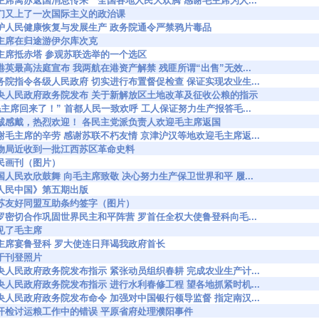
6652 毛主席离苏返国消息传来 全国各地人民大欢腾 感谢毛主席为人...
751 我们又上了一次国际主义的政治课
6871 保护人民健康恢复与发展生产 政务院通令严禁鸦片毒品
919 毛主席在归途游伊尔库次克
6973 毛主席抵赤塔 参观苏联选举的一个选区
6980 香港英最高法庭宣布 我两航在港资产解禁 残匪所谓“出售”无效...
7033 政务院指令各级人民政府 切实进行布置督促检查 保证实现农业生...
47068 中央人民政府政务院发布 关于新解放区土地改革及征收公粮的指示
7316 “毛主席回来了！” 首都人民一致欢呼 工人保证努力生产报答毛...
7318 衷诚感戴，热烈欢迎！ 各民主党派负责人欢迎毛主席返国
7322 感谢毛主席的辛劳 感谢苏联不朽友情 京津沪汉等地欢迎毛主席返...
7336 文物局近收到一批江西苏区革命史料
56 人民画刊（图片）
7361 全国人民欢欣鼓舞 向毛主席致敬 决心努力生产保卫世界和平 履...
431 《人民中国》第五期出版
7520 中苏友好同盟互助条约签字（图片）
7572 中罗密切合作巩固世界民主和平阵营 罗首任全权大使鲁登科向毛...
7 看见了毛主席
7780 毛主席宴鲁登科 罗大使连日拜谒我政府首长
7 关于刊登照片
7834 中央人民政府政务院发布指示 紧张动员组织春耕 完成农业生产计...
8179 中央人民政府政务院发布指示 进行水利春修工程 望各地抓紧时机...
8245 中央人民政府政务院发布命令 加强对中国银行领导监督 指定南汉...
8303 公开检讨运粮工作中的错误 平原省府处理濮阳事件