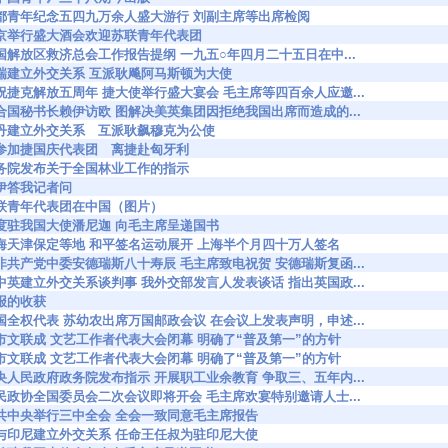
0862 首都青年纪念五四九万余人盛大游行 刘副主席等出席检阅
0913 北京举行盛大酒会欢迎苏联青年代表团
0986 中国解放区救济总会工作报告提纲 一九五○年四月二十五日在中...
1107 中瑞建立外交关系 互派耿飚阿马斯顿为大使
1152 庆祝捷克解放五周年 捷大使举行盛大宴会 毛主席等四百余人应邀...
1200 联合国秘书长赖伊访欧 图解决美英集团因拒绝我国出席而造成的...
1229 中丹建立外交关系 互派耿飙穆克为公使
1337 我参加捷国庆代表团 离捷赴匈牙利
1635 政务院发布关于全国林业工作的指示
8 赖伊答我记者问
869 苏联青年代表团在中国（图片）
1875 印度驻我国大使潘尼迦 向毛主席呈递国书
1917 上海天津保定等地 和平签名运动展开 上海半个月四十万人签名
1995 南非共产党中委安德瑞斯八十寿辰 毛主席致电祝贺 安德瑞斯复函...
1996 就中英建立外交关系谈判事 我外交部发言人发表谈话 指出英国政...
 读报的收获
2288 我国全权代表 苏幼农出席万国邮政会议 在会议上发表声明，申述...
2478 京市文联成 文艺工作者代表大会闭幕 明确了“普及第一”的方针
2578 京市文联成 文艺工作者代表大会闭幕 明确了“普及第一”的方针
2673 中央人民政府政务院发布指示 开展职工业余教育 争取三、五年内...
3073 人民政协全国委员会二次会议即将开会 毛主席欢宴特别邀请人士...
3194 中共中央举行三中全会 全会一致同意毛主席报告
3199 我与印尼建立外交关系 任命王任叔为驻印尼大使