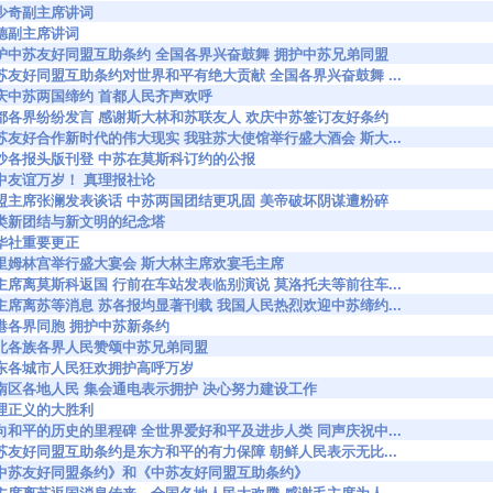
92 刘少奇副主席讲词
4 朱德副主席讲词
46500 拥护中苏友好同盟互助条约 全国各界兴奋鼓舞 拥护中苏兄弟同盟
6506 中苏友好同盟互助条约对世界和平有绝大贡献 全国各界兴奋鼓舞 ...
515 喜庆中苏两国缔约 首都人民齐声欢呼
46516 首都各界纷纷发言 感谢斯大林和苏联友人 欢庆中苏签订友好条约
6545 中苏友好合作新时代的伟大现实 我驻苏大使馆举行盛大酒会 斯大...
6547 华沙各报头版刊登 中苏在莫斯科订约的公报
552 苏中友谊万岁！ 真理报社论
46554 民盟主席张澜发表谈话 中苏两国团结更巩固 美帝破坏阴谋遭粉碎
571 人类新团结与新文明的纪念塔
9 新华社重要更正
6608 克里姆林宫举行盛大宴会 斯大林主席欢宴毛主席
6609 毛主席离莫斯科返国 行前在车站发表临别演说 莫洛托夫等前往车...
6610 毛主席离苏等消息 苏各报均显著刊载 我国人民热烈欢迎中苏缔约...
614 香港各界同胞 拥护中苏新条约
6621 西北各族各界人民赞颂中苏兄弟同盟
624 华东各城市人民狂欢拥护高呼万岁
6625 中南区各地人民 集会通电表示拥护 决心努力建设工作
26 真理正义的大胜利
6627 走向和平的历史的里程碑 全世界爱好和平及进步人类 同声庆祝中...
6635 中苏友好同盟互助条约是东方和平的有力保障 朝鲜人民表示无比...
6644 《中苏友好同盟条约》和《中苏友好同盟互助条约》