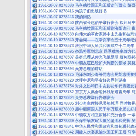
1961-10-07 0278380 马亨德拉国王和王后访问西安
1961-10-07 0278416 为孩子们出版好书
1961-10-07 0278446 我的回忆
1961-10-08 0278450 陕西省长赵伯平举行宴会 欢迎
1961-10-09 0278502 马亨德拉国王和王后到洛阳访
1961-10-10 0278539 向伟大的革命家孙中山先生和
1961-10-10 0278540 开会词——在辛亥革命五十周年
1961-10-10 0278573 庆祝中华人民共和国成立十二周年
1961-10-11 0278595 奈温将军到北京 昂季准将率缅
1961-10-11 0278597 吴努总理从仰光飞抵昆明 
1961-10-12 0278689 中缅友谊已经扩大到新的领域
1961-10-12 0278694 吴努总理的讲话
1961-10-13 0278725 毛泽东刘少奇等同志会见胡志明
1961-10-13 0278729 欢呼中尼和平友好边界的诞生
1961-10-13 0278754 对外文协和日中友协访华代表
1961-10-13 0278782 东京万人集会追悼浅沼遇害周
1961-10-14 0278804 吴努总理举行告别宴会
1961-10-14 0278805 刘少奇主席接见吴努总理 同
1961-10-14 0278809 愿中缅两国人民千年万载永远友
1961-10-14 0278838 中缅双方相互谅解和充分合作 
1961-10-14 0278839 永保中缅友谊大厦的坚固和
1961-10-14 0278841 中华人民共和国政府和缅甸联
1961-10-14 0278842 周建人欢宴尼泊尔国王和王