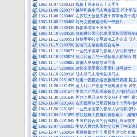
1961-11-07 0280331 祝贺十月革命四十四周年
1961-11-08 0280377 黎笋和春水同志离京回国 邓
1961-11-08 0280400 在苏联大使馆庆祝十月革命四
1961-11-08 0280408 对外文委赠送缅甸一部影片
1961-11-09 0280438 祝贺柬埔寨王国国庆
1961-11-10 0280538 缅甸联邦国会代表团团长回国
1961-11-11 0280551 解放军举行全军政治工作会议
1961-11-15 0280780 彭涛同志治丧委员会名单
1961-11-16 0280873 一些兄弟国家的领导人讲话和
1961-11-16 0280874 法共和意共的一些领导人和报
1961-11-17 0280895 首都人民吊唁彭涛同志
1961-11-17 0280896 政协全国委员会委员杜自明逝世
1961-11-18 0280918 胡志明同志哀悼彭涛同志
1961-11-26 0281407 陆定一设宴欢送赤旗报代表团
1961-11-26 0281439 意大利共产党总书记陶里亚
1961-11-29 0281577 中国共产党和国家领导人电阿
1961-11-30 0281640 阿尔巴尼亚驻华大使马利列举
1961-11-30 0281660 在庆祝阿尔巴尼亚解放十七周
1961-11-30 0281689 一些兄弟国家的领导人讲话和
1961-12-04 0281859 苏联领导人复电我国领导人
1961-12-05 0281945 中国在联合国的合法权利必须恢复
1961-12-07 0282013 中华人民共和国外交部关于中
1961-12-07 0282014 尼赫鲁策动的印度反华运动的真相