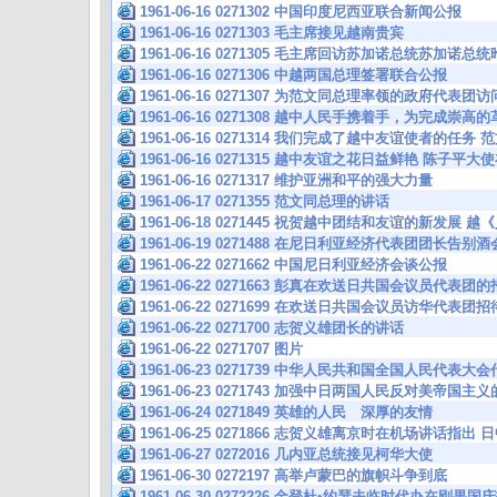
1961-06-16 0271302 中国印度尼西亚联合新闻公报
1961-06-16 0271303 毛主席接见越南贵宾
1961-06-16 0271305 毛主席回访苏加诺总统苏加诺
1961-06-16 0271306 中越两国总理签署联合公报
1961-06-16 0271307 为范文同总理率领的政府代表
1961-06-16 0271308 越中人民手携着手，为完成崇
1961-06-16 0271314 我们完成了越中友谊使者的任
1961-06-16 0271315 越中友谊之花日益鲜艳 陈子
1961-06-16 0271317 维护亚洲和平的强大力量
1961-06-17 0271355 范文同总理的讲话
1961-06-18 0271445 祝贺越中团结和友谊的新发展
1961-06-19 0271488 在尼日利亚经济代表团团长
1961-06-22 0271662 中国尼日利亚经济会谈公报
1961-06-22 0271663 彭真在欢送日共国会议员代表
1961-06-22 0271699 在欢送日共国会议员访华代表
1961-06-22 0271700 志贺义雄团长的讲话
1961-06-22 0271707 图片
1961-06-23 0271739 中华人民共和国全国人民代表
1961-06-23 0271743 加强中日两国人民反对美帝国
1961-06-24 0271849 英雄的人民 深厚的友情
1961-06-25 0271866 志贺义雄离京时在机场讲话指
1961-06-27 0272016 几内亚总统接见柯华大使
1961-06-30 0272197 高举卢蒙巴的旗帜斗争到底
1961-06-30 0272226 金登杜•约瑟夫临时代办在刚果