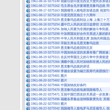
1961-08-16 0275140 我新任驻印度尼西亚大使向苏
1961-08-17 0275162 毛主席会见并宴请恩克鲁玛
1961-08-17 0275163 我国领导人致电苏加诺总统 
1961-08-17 0275218 印度尼西亚独立十六周年
1961-08-18 0275229 恩克鲁玛总统到达上海 上海
1961-08-18 0275254 愿中巴人民的友谊日益密切 
1961-08-18 0275256 加纳人民要为非洲的解放斗争
1961-08-19 0275298 中加两国友好合作关系进入新
1961-08-19 0275299 中华人民共和国主席 加纳共和
1961-08-19 0275302 宋副主席会见恩克鲁玛总统
1961-08-19 0275309 恩克鲁玛总统回到北京
1961-08-19 0275310 中国加纳友谊的发展有着广阔
1961-08-19 0275311 在反对帝国主义的斗争中并肩前进
1961-08-20 0275366 满载中国人民对加纳和非洲人
1961-08-20 0275369 恩克鲁玛总统的讲话
1961-08-20 0275400 李德全设宴为锡兰医师代表
1961-08-20 0275401 图片
1961-08-20 0275402 图片
1961-08-22 0275466 中国加纳友好条约
1961-08-22 0275470 恩克鲁玛总统电谢我国领导人
1961-08-22 0275471 互祝中国巴西友好关系进一步发
1961-08-22 0275496 福建各界集会追悼陈家庚先生
1961-08-22 0275503 图片
1961-08-23 0275542 我国领导人致电罗马尼亚领