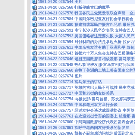
1961-04-20 0267544 图片
1961-04-20 0267568 打断侵略古巴的魔手
1961-04-21 0267578 我国各民主党派发表联合声明
1961-04-21 0267584 中国阿尔巴尼亚友好协会举行
1961-04-21 0267590 福建前线军民声援古巴兄弟 
1961-04-21 0267591 南宁长沙人民坚定表示 支持
1961-04-21 0267592 美国侵略者注定要失败 太原
1961-04-21 0267594 对付豺狼的办法是拿起火枪 
1961-04-21 0267613 中缅亲密友谊有助于亚洲和平
1961-04-22 0267643 首都六十万人集会支持古巴反侵
1961-04-22 0267646 老挝王国政府首相梭发那·富马亲
1961-04-22 0267648 热烈欢迎梭发那·富马首相访问我国
1961-04-22 0267660 在拉丁美洲的土地上美帝国主
1961-04-22 0267674 图片
1961-04-23 0267714 富马亲王的讲话
1961-04-23 0267717 英雄的古巴人民不可战胜 
1961-04-23 0267727 中国和老挝的友好关系
1961-04-24 0267754 向梭发那•富马首相、苏发努
1961-04-24 0267755 中国和老挝双方举行会谈
1961-04-24 0267757 经过友好会谈达成圆满协议 
1961-04-24 0267761 在欢迎老挝贵宾的国宴上 梭发
1961-04-26 0267860 中阿两国政府经济代表团发表
1961-04-26 0267861 欢呼中老两国友好关系的新发展
1961-04-26 0267866 凯莱齐副主席访问杭州后回到