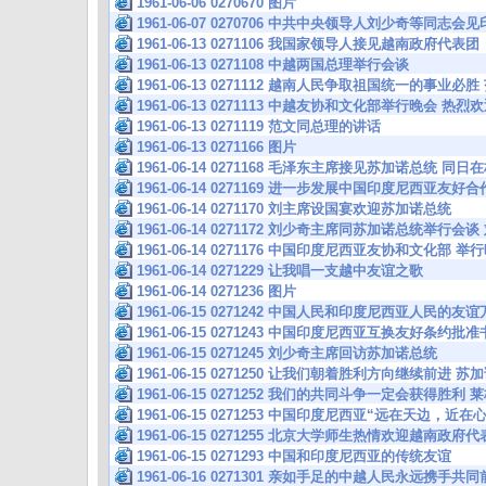
1961-06-06 0270670 图片
1961-06-07 0270706 中共中央领导人刘少奇等同志
1961-06-13 0271106 我国家领导人接见越南政府代表团
1961-06-13 0271108 中越两国总理举行会谈
1961-06-13 0271112 越南人民争取祖国统一的事
1961-06-13 0271113 中越友协和文化部举行晚会 
1961-06-13 0271119 范文同总理的讲话
1961-06-13 0271166 图片
1961-06-14 0271168 毛泽东主席接见苏加诺总统
1961-06-14 0271169 进一步发展中国印度尼西亚友好
1961-06-14 0271170 刘主席设国宴欢迎苏加诺总统
1961-06-14 0271172 刘少奇主席同苏加诺总统举
1961-06-14 0271176 中国印度尼西亚友协和文化部
1961-06-14 0271229 让我唱一支越中友谊之歌
1961-06-14 0271236 图片
1961-06-15 0271242 中国人民和印度尼西亚人民的
1961-06-15 0271243 中国印度尼西亚互换友好条约批准
1961-06-15 0271245 刘少奇主席回访苏加诺总统
1961-06-15 0271250 让我们朝着胜利方向继续前进
1961-06-15 0271252 我们的共同斗争一定会获得胜
1961-06-15 0271253 中国印度尼西亚“远在天边，近
1961-06-15 0271255 北京大学师生热情欢迎越南政
1961-06-15 0271293 中国和印度尼西亚的传统友谊
1961-06-16 0271301 亲如手足的中越人民永远携