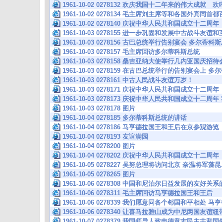
1961-10-02 0278132 欢庆我国十二年来的伟大成就
1961-10-02 0278134 毛主席刘主席等和各国外宾同
1961-10-02 0278140 庆祝中华人民共和国成立十二周年
1961-10-03 0278155 进一步巩固和发展中古战斗友
1961-10-03 0278156 古巴总统举行告别宴会 多尔
1961-10-03 0278157 毛主席回访多尔蒂科斯总统
1961-10-03 0278158 桑吉亚纳大使举行几内亚国庆招待
1961-10-03 0278159 在古巴总统举行的告别宴会上
1961-10-03 0278161 中古人民战斗友谊万岁！
1961-10-03 0278171 庆祝中华人民共和国成立十二周年
1961-10-03 0278173 庆祝中华人民共和国成立十
1961-10-03 0278178 图片
1961-10-04 0278185 多尔蒂科斯总统的讲话
1961-10-04 0278186 马亨德拉国王和王后在京参观游览
1961-10-04 0278193 友谊满园
1961-10-04 0278200 图片
1961-10-04 0278202 庆祝中华人民共和国成立十二周年
1961-10-05 0278227 吴努总理将访问北京 奈温将
1961-10-05 0278265 图片
1961-10-06 0278308 中国和尼泊尔日益发展的友好
1961-10-06 0278311 毛主席回访马亨德拉国王和王后
1961-10-06 0278339 我们愿意同各个邻国和平相处
1961-10-06 0278340 让喜马拉雅山成为中尼两国友
1961-10-07 0278379 我国领导人致电德意志民主共