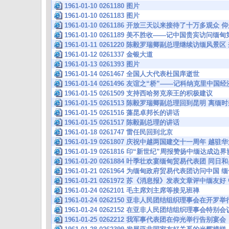
1961-01-10 0261180 图片
1961-01-10 0261183 图片
1961-01-10 0261186 开放三天以来接待了十万多观众
1961-01-10 0261189 美不胜收——记中国贵宾访问
1961-01-11 0261220 陈毅罗瑞卿副总理继续访缅风
1961-01-12 0261337 金银大道
1961-01-13 0261393 图片
1961-01-14 0261467 全国人大代表杜国庠逝世
1961-01-14 0261496 友谊之“桥”——记科纳克里
1961-01-15 0261509 支持西哈努克亲王的积极建议
1961-01-15 0261513 陈毅罗瑞卿副总理回到昆明
1961-01-15 0261516 藻昆卓邦长的讲话
1961-01-15 0261517 陈毅副总理的讲话
1961-01-18 0261747 雷任民回到北京
1961-01-19 0261807 庆祝中越两国建交十一周年 越
1961-01-19 0261816 印“新世纪”周报赞扬中缅达成
1961-01-20 0261884 叶季壮欢宴缅甸贸易代表团
1961-01-21 0261964 为缅甸政府贸易代表团访问中国
1961-01-21 0261972 苏《消息报》发表文章评中缅
1961-01-24 0262101 毛主席刘主席等接见班禅
1961-01-24 0262150 亚非人民团结组织理事会在开
1961-01-24 0262152 在亚非人民团结组织理事会特
1961-01-25 0262212 我军事代表团在仰光举行告别宴会