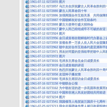
1961-07-11 0272855 图片
1961-07-11 0272857 乌兰夫在庆祝蒙古人民革命胜
1961-07-11 0272880 蒙古人民革命四十年
1961-07-12 0272886 加强两国合作互助关系 共同
1961-07-12 0272887 中国朝鲜友好合作互助条约
1961-07-12 0272888 蒙古大使举行盛大招待会
1961-07-12 0272917 蒙中人民已经结成牢不可破的
1961-07-12 0272924 图片
1961-07-13 0272956 金日成首相在朝鲜临时代办宴
1961-07-13 0272959 首都各界一万多人在人民大会
1961-07-13 0272962 朝中友好合作互助条约是亚洲
1961-07-13 0272971 用友好同盟的坚强纽带把朝中
1961-07-13 0272972 图片
1961-07-14 0273016 毛泽东主席会见金日成委员长
1961-07-14 0273039 金日成首相的讲话
1961-07-14 0273053 热烈庆祝蒙古人民革命胜利四十
1961-07-14 0273058 友谊种子播友情
1961-07-15 0273080 毛泽东主席回访金日成委员长
1961-07-16 0273158 中朝联合公报
1961-07-16 0273162 为中朝友谊的进一步巩固和发展
1961-07-16 0273163 中国和非洲人民友好团结共同前进
1961-07-17 0273234 图片
1961-07-22 0273541 我国领导人电贺波兰国庆十
1961-07-25 0273713 我全总等团体负责人就日政府