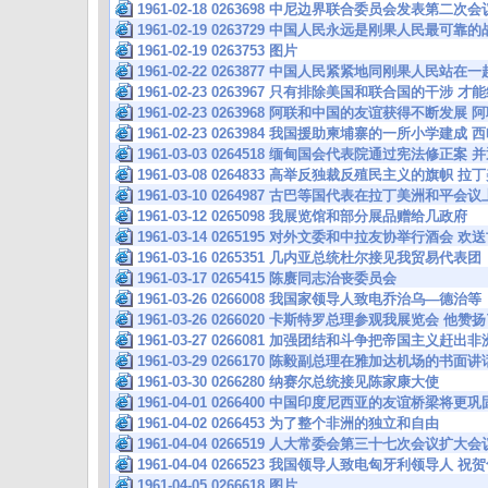
1961-02-18 0263698 中尼边界联合委员会发表第二
1961-02-19 0263729 中国人民永远是刚果人民最可
1961-02-19 0263753 图片
1961-02-22 0263877 中国人民紧紧地同刚果人民站在一
1961-02-23 0263967 只有排除美国和联合国的干涉 
1961-02-23 0263968 阿联和中国的友谊获得不断发
1961-02-23 0263984 我国援助柬埔寨的一所小学建
1961-03-03 0264518 缅甸国会代表院通过宪法修正
1961-03-08 0264833 高举反独裁反殖民主义的旗帜
1961-03-10 0264987 古巴等国代表在拉丁美洲和平
1961-03-12 0265098 我展览馆和部分展品赠给几政府
1961-03-14 0265195 对外文委和中拉友协举行酒会 
1961-03-16 0265351 几内亚总统杜尔接见我贸易代表团
1961-03-17 0265415 陈赓同志治丧委员会
1961-03-26 0266008 我国家领导人致电乔治乌—
1961-03-26 0266020 卡斯特罗总理参观我展览会 他
1961-03-27 0266081 加强团结和斗争把帝国主义赶
1961-03-29 0266170 陈毅副总理在雅加达机场的书面讲
1961-03-30 0266280 纳赛尔总统接见陈家康大使
1961-04-01 0266400 中国印度尼西亚的友谊桥梁将
1961-04-02 0266453 为了整个非洲的独立和自由
1961-04-04 0266519 人大常委会第三十七次会议扩
1961-04-04 0266523 我国领导人致电匈牙利领导人
1961-04-05 0266618 图片