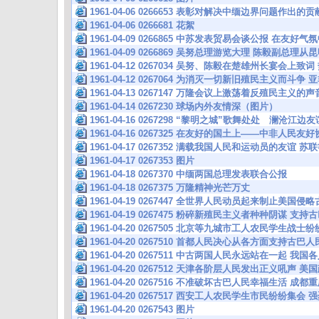
1961-04-06 0266653 表彰对解决中缅边界问题作出
1961-04-06 0266681 花絮
1961-04-09 0266865 中苏发表贸易会谈公报 在友
1961-04-09 0266869 吴努总理游览大理 陈毅副总理
1961-04-12 0267034 吴努、陈毅在楚雄州长宴会上
1961-04-12 0267064 为消灭一切新旧殖民主义而斗
1961-04-13 0267147 万隆会议上激荡着反殖民主义
1961-04-14 0267230 球场内外友情深（图片）
1961-04-16 0267298 “黎明之城”歌舞处处 澜沧江
1961-04-16 0267325 在友好的国土上——中非人
1961-04-17 0267352 满载我国人民和运动员的友谊
1961-04-17 0267353 图片
1961-04-18 0267370 中缅两国总理发表联合公报
1961-04-18 0267375 万隆精神光芒万丈
1961-04-19 0267447 全世界人民动员起来制止美国侵
1961-04-19 0267475 粉碎新殖民主义者种种阴谋 支
1961-04-20 0267505 北京等九城市工人农民学生战士
1961-04-20 0267510 首都人民决心从各方面支持古
1961-04-20 0267511 中古两国人民永远站在一起
1961-04-20 0267512 天津各阶层人民发出正义吼声
1961-04-20 0267516 不准破坏古巴人民幸福生活
1961-04-20 0267517 西安工人农民学生市民纷纷
1961-04-20 0267543 图片