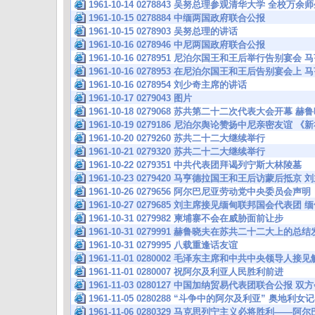
1961-10-14 0278843 吴努总理参观清华大学 全校万
1961-10-15 0278884 中缅两国政府联合公报
1961-10-15 0278903 吴努总理的讲话
1961-10-16 0278946 中尼两国政府联合公报
1961-10-16 0278951 尼泊尔国王和王后举行告别宴
1961-10-16 0278953 在尼泊尔国王和王后告别宴会
1961-10-16 0278954 刘少奇主席的讲话
1961-10-17 0279043 图片
1961-10-18 0279068 苏共第二十二次代表大会开幕
1961-10-19 0279186 尼泊尔舆论赞扬中尼亲密友谊
1961-10-20 0279260 苏共二十二大继续举行
1961-10-21 0279320 苏共二十二大继续举行
1961-10-22 0279351 中共代表团拜谒列宁斯大林陵墓
1961-10-23 0279420 马亨德拉国王和王后访蒙后抵
1961-10-26 0279656 阿尔巴尼亚劳动党中央委员会声明
1961-10-27 0279685 刘主席接见缅甸联邦国会代表
1961-10-31 0279982 柬埔寨不会在威胁面前让步
1961-10-31 0279991 赫鲁晓夫在苏共二十二大上的总
1961-10-31 0279995 八载重逢话友谊
1961-11-01 0280002 毛泽东主席和中共中央领导
1961-11-01 0280007 祝阿尔及利亚人民胜利前进
1961-11-03 0280127 中国加纳贸易代表团联合公报
1961-11-05 0280288 “斗争中的阿尔及利亚” 奥地
1961-11-06 0280329 马克思列宁主义必将胜利——