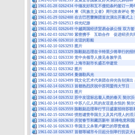
1961-01-28 0262399 发展亚非国家友好关系的光辉榜样
1961-01-28 0262434 中缅友好和互不侵犯条约签订
1961-01-28 0262444 柬《民族主义者》周刊发表评
1961-01-29 0262488 在古巴芭蕾舞团首次演出开幕式
1961-01-29 0262513 仰光纪游
1961-02-01 0262649 中越两国经济贸易会谈公报 
1961-02-03 0262780 紧密携手 互助合作 促进经
1961-02-06 0263010 友谊的彩船
1961-02-10 0263293 图片
1961-02-11 0263329 陈毅副总理在卡特里少将举行
1961-02-11 0263330 党中央领导人接见各族学员
1961-02-11 0263359 上海市副市长盛丕华逝世
1961-02-11 0263362 图片
1961-02-12 0263454 曼德勒风光
1961-02-13 0263499 我文化艺术代表团在仰光告
1961-02-14 0263513 首都热烈庆祝中苏同盟伟大节日
1961-02-14 0263531 图片
1961-02-14 0263532 苏中友谊标志着人类的春天 
1961-02-14 0263533 中苏八亿人民的友谊是永恒的
1961-02-15 0263559 陈毅副总理举行节日盛宴招待
1961-02-15 0263560 愤怒谴责帝国主义及其代理人
1961-02-16 0263630 庆贺春节和藏历新年 班禅电党
1961-02-16 0263633 帝国主义杀害卢蒙巴的罪责难逃
1961-02-18 0263697 首都等城市今日起分别举行抗