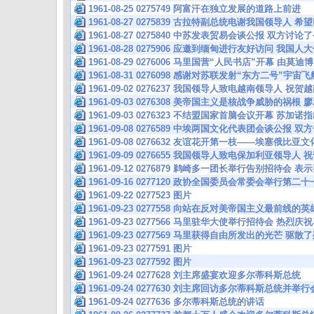
1961-08-25 0275749 阿富汗在独立发展的道路上前进
1961-08-27 0275839 古拉特副总统电谢我国领导人
1961-08-27 0275840 中苏发表贸易会谈公报 双方
1961-08-28 0275906 应邀到缅甸进行友好访问 我
1961-08-29 0276006 马里国营“人民书店”开幕 由莫
1961-08-31 0276098 感谢对苏联发射“东方二号”宇
1961-09-02 0276237 我国领导人致电越南领导人
1961-09-03 0276308 美帝国主义是核战争威胁的祸
1961-09-03 0276323 不结盟国家首脑会议开幕 苏
1961-09-08 0276589 中埃两国文化代表团会谈公报
1961-09-08 0276632 友谊花开第一枝——埃塞俄比
1961-09-09 0276655 我国领导人致电保加利亚领
1961-09-12 0276879 鹈崎多一团长举行告别招待会
1961-09-16 0277120 政协全国委员会常委会举行第
1961-09-22 0277523 图片
1961-09-23 0277558 向站在反对美帝国主义最前线
1961-09-23 0277566 马里驻华大使举行招待会 热
1961-09-23 0277569 马里获得自由所发出的光芒 驱
1961-09-23 0277591 图片
1961-09-23 0277592 图片
1961-09-24 0277628 刘主席盛宴欢迎多尔蒂科斯总统
1961-09-24 0277630 刘主席回访多尔蒂科斯总统并举
1961-09-24 0277636 多尔蒂科斯总统的讲话