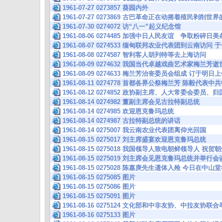
1961-07-27 0273857 葵园内外
1961-07-27 0273869 古巴革命正在动摇着殖民剥削世
1961-07-30 0274072 访“八一”起义纪念馆
1961-08-06 0274485 加强中日人民友谊 争取粉碎
1961-08-07 0274533 缅甸联邦农业代表团到云南
1961-08-08 0274587 智利客人胡列特等去上海访问
1961-08-09 0274632 我国当代卓越戏曲艺术家梅兰芳逝
1961-08-09 0274633 梅兰芳治丧委员会组成 订于明
1961-08-11 0274778 首都各界公祭梅兰芳 陈毅代表
1961-08-12 0274852 政协副主席、人大常委会委
1961-08-14 0274982 董副主席会见古拉特副总统
1961-08-14 0274985 欢迎恩克鲁玛总统
1961-08-14 0274987 古拉特副总统的讲话
1961-08-14 0275007 我云南农业代表团离仰光回国
1961-08-15 0275017 刘主席盛宴欢迎恩克鲁玛总统
1961-08-15 0275018 我国领导人致电朝鲜领导人 
1961-08-15 0275019 刘主席会见恩克鲁玛总统并举行会
1961-08-15 0275028 陈嘉庚先生遗体入殓 今日在中
1961-08-15 0275085 图片
1961-08-15 0275086 图片
1961-08-15 0275091 图片
1961-08-16 0275124 文化部和中非友协、中拉友协
1961-08-16 0275133 图片