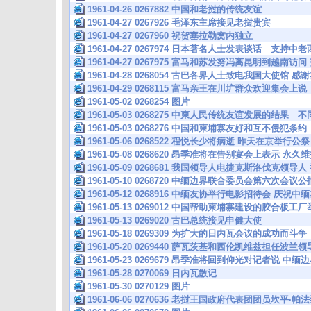
1961-04-26 0267882 中国和老挝的传统友谊
1961-04-27 0267926 毛泽东主席接见老挝贵宾
1961-04-27 0267960 祝贺塞拉勒窝内独立
1961-04-27 0267974 日本著名人士发表谈话 支持
1961-04-27 0267975 富马和苏发努冯离昆明到越南
1961-04-28 0268054 古巴各界人士致电我国大使馆
1961-04-29 0268115 富马亲王在川圹群众欢迎集会
1961-05-02 0268254 图片
1961-05-03 0268275 中柬人民传统友谊发展的结果
1961-05-03 0268276 中国和柬埔寨友好和互不侵犯条约
1961-05-06 0268522 程悦长少将病逝 昨天在京举行公祭
1961-05-08 0268620 昂季准将在告别宴会上表示 永
1961-05-09 0268681 我国领导人电捷克斯洛伐克
1961-05-10 0268720 中缅边界联合委员会第六次会
1961-05-12 0268916 中缅友协举行电影招待会 庆
1961-05-13 0269012 中国帮助柬埔寨建设的胶合板
1961-05-13 0269020 古巴总统接见申健大使
1961-05-18 0269309 为扩大的日内瓦会议的成功而斗争
1961-05-20 0269440 萨瓦茨基和西伦凯维兹担任
1961-05-23 0269679 昂季准将回到仰光对记者说 中
1961-05-28 0270069 日内瓦散记
1961-05-30 0270129 图片
1961-06-06 0270636 老挝王国政府代表团团员坎平·帕