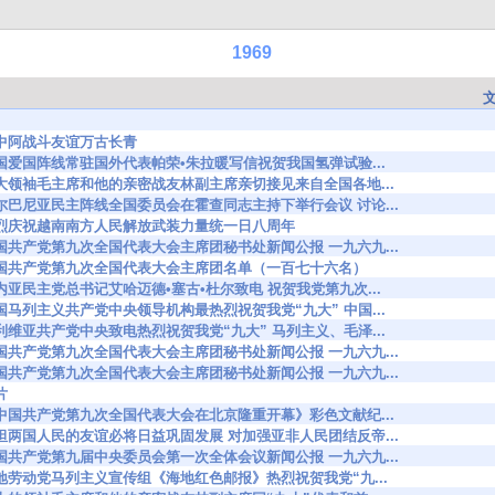
1969
496 祝中阿战斗友谊万古长青
2674 泰国爱国阵线常驻国外代表帕荣•朱拉暖写信祝贺我国氢弹试验...
3049 伟大领袖毛主席和他的亲密战友林副主席亲切接见来自全国各地...
3221 阿尔巴尼亚民主阵线全国委员会在霍查同志主持下举行会议 讨论...
3619 热烈庆祝越南南方人民解放武装力量统一日八周年
4974 中国共产党第九次全国代表大会主席团秘书处新闻公报 一九六九...
84975 中国共产党第九次全国代表大会主席团名单（一百七十六名）
5069 几内亚民主党总书记艾哈迈德•塞古•杜尔致电 祝贺我党第九次...
5147 法国马列主义共产党中央领导机构最热烈祝贺我党“九大” 中国...
5246 玻利维亚共产党中央致电热烈祝贺我党“九大” 马列主义、毛泽...
5359 中国共产党第九次全国代表大会主席团秘书处新闻公报 一九六九...
5635 中国共产党第九次全国代表大会主席团秘书处新闻公报 一九六九...
片
5645 《中国共产党第九次全国代表大会在北京隆重开幕》彩色文献纪...
5672 中坦两国人民的友谊必将日益巩固发展 对加强亚非人民团结反帝...
5698 中国共产党第九届中央委员会第一次全体会议新闻公报 一九六九...
5745 海地劳动党马列主义宣传组《海地红色邮报》热烈祝贺我党“九...