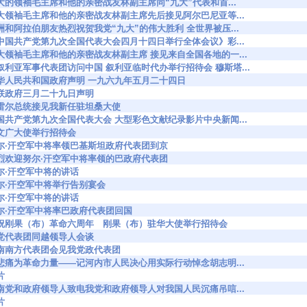
5767 伟大的领袖毛主席和他的亲密战友林副主席同“九大”代表和首...
5768 伟大领袖毛主席和他的亲密战友林副主席先后接见阿尔巴尼亚等...
5890 非洲和阿拉伯朋友热烈祝贺我党“九大”的伟大胜利 全世界被压...
6100 《中国共产党第九次全国代表大会四月十四日举行全体会议》彩...
6208 伟大领袖毛主席和他的亲密战友林副主席 接见来自全国各地的一...
6245 为叙利亚军事代表团访问中国 叙利亚临时代办举行招待会 穆斯塔...
6328 中华人民共和国政府声明 一九六九年五月二十四日
330 苏联政府三月二十九日声明
075 尼雷尔总统接见我新任驻坦桑大使
7321 中国共产党第九次全国代表大会 大型彩色文献纪录影片中央新闻...
85 阮文广大使举行招待会
7644 努尔·汗空军中将率领巴基斯坦政府代表团到京
7670 热烈欢迎努尔·汗空军中将率领的巴政府代表团
74 努尔·汗空军中将的讲话
749 努尔·汗空军中将举行告别宴会
51 努尔·汗空军中将的讲话
772 努尔·汗空军中将率巴政府代表团回国
88545 庆祝刚果（布）革命六周年 刚果（布）驻华大使举行招待会
104 我党代表团同越领导人会谈
264 越南南方代表团会见我党政代表团
9335 化悲痛为革命力量——记河内市人民决心用实际行动悼念胡志明...
片
9584 越南党和政府领导人致电我党和政府领导人对我国人民沉痛吊唁...
片