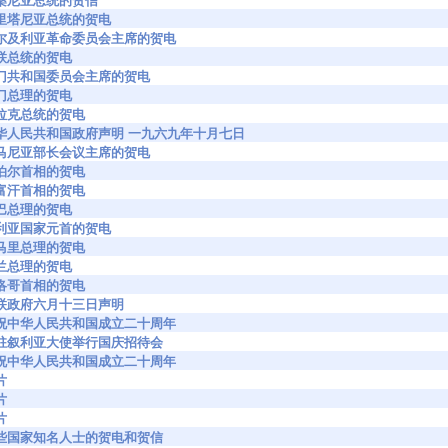
94 坦桑尼亚总统的贺信
95 毛里塔尼亚总统的贺电
997 阿尔及利亚革命委员会主席的贺电
8 阿联总统的贺电
999 也门共和国委员会主席的贺电
0 也门总理的贺电
01 伊拉克总统的贺电
0003 中华人民共和国政府声明 一九六九年十月七日
021 罗马尼亚部长会议主席的贺电
22 尼泊尔首相的贺电
23 阿富汗首相的贺电
4 古巴总理的贺电
25 叙利亚国家元首的贺电
26 索马里总理的贺电
7 锡兰总理的贺电
28 摩洛哥首相的贺电
048 苏联政府六月十三日声明
058 庆祝中华人民共和国成立二十周年
064 我驻叙利亚大使举行国庆招待会
098 庆祝中华人民共和国成立二十周年
片
片
片
153 一些国家知名人士的贺电和贺信