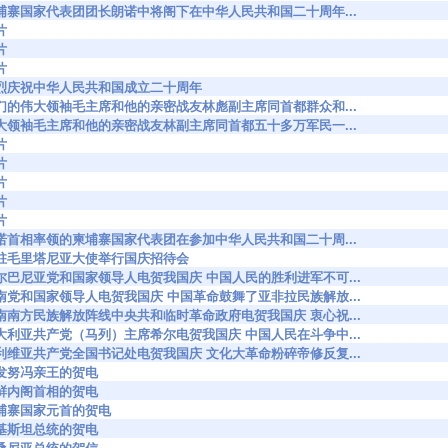
9748 柬埔寨国家代表团团长朗诺中将阁下在中华人民共和国二十周年...
片
片
片
9806 热烈庆祝中华人民共和国成立二十周年
9820 我们的伟大领袖毛主席和他的亲密战友林彪副主席同首都群众和...
9823 伟大领袖毛主席和他的亲密战友林副主席同首都五十多万军民一...
片
片
片
片
片
9918 朗诺首相率领的柬埔寨国家代表团在参加中华人民共和国二十周...
9927 我驻毛里塔尼亚大使举行国庆招待会
9942 阿尔巴尼亚党和国家领导人电贺我国庆 中国人民的胜利进军不可...
9943 越南党和国家领导人电贺我国庆 中国革命鼓舞了亚非拉民族解放...
9945 越南南方民族解放阵线中央共和临时革命政府电贺我国庆 衷心祝...
9955 澳大利亚共产党（马列）主席希尔电贺我国庆 中国人民在斗争中...
9978 玻利维亚共产党全国书记处电贺我国庆 文化大革命粉碎帝修反复...
83 苏发努冯亲王的贺电
84 朝鲜内阁首相的贺电
92 柬埔寨国家元首的贺电
93 巴基斯坦总统的贺电