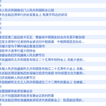
片
片
9266 中华人民共和国南也门人民共和国联合公报
9271 在李先念副总理举行的欢迎宴会上 凯莱齐同志的讲话
片
片
片
片
99714 坦桑尼亚第二副总统卡瓦瓦 赞扬坦中两国友好合作关系不断加强
9716 尼迈里主席举行记者招待会谈访问中朝观感 中朝两国坚定站在...
9864 我驻锡大使马子卿向锡总督递交国书
876 越南驻华大使举行盛大招待会
9877 首都盛会热烈庆祝越南人民光辉节日
9878 在庆祝越南民主共和国宣布独立二十五周年招待会上 吴船大使的...
片
9883 在首都人民庆祝越南民主共和国宣布独立二十五周年大会上 吴船...
0062 李先念副总理设宴热烈欢迎锡兰经济代表团 对外经委主任方毅和...
085 热烈庆祝朝鲜人民的光辉节日
0087 在庆祝朝鲜民主主义人民共和国成立二十二周年的宴会上 玄峻极...
片
128 不结盟国家和政府首脑会议
0154 第三次不结盟国家和政府首脑会议胜利闭幕
0197 在李先念副总理欢迎越南政府经济代表团宴会上 阮昆副总理的...
片