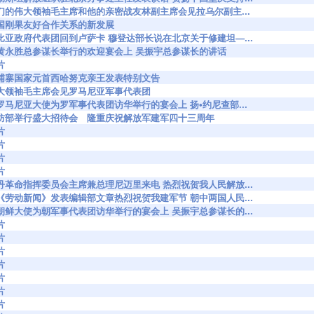
8514 我们的伟大领袖毛主席和他的亲密战友林副主席会见拉乌尔副主...
515 中国刚果友好合作关系的新发展
8655 赞比亚政府代表团回到卢萨卡 穆登达部长说在北京关于修建坦—...
98672 在黄永胜总参谋长举行的欢迎宴会上 吴振宇总参谋长的讲话
片
8764 柬埔寨国家元首西哈努克亲王发表特别文告
8780 伟大领袖毛主席会见罗马尼亚军事代表团
8821 在罗马尼亚大使为罗军事代表团访华举行的宴会上 扬•约尼查部...
98863 国防部举行盛大招待会 隆重庆祝解放军建军四十三周年
片
片
片
片
8916 苏丹革命指挥委员会主席兼总理尼迈里来电 热烈祝贺我人民解放...
8920 朝《劳动新闻》发表编辑部文章热烈祝贺我建军节 朝中两国人民...
8938 在朝鲜大使为朝军事代表团访华举行的宴会上 吴振宇总参谋长的...
片
片
片
片
片
片
片