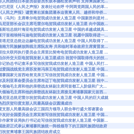
6120 亚非人民团结日本委员会委员长坂本德松发表声明 支持柬国家元...
6165 阿尔巴尼亚《人民之声报》发表社论欢呼 中阿两党两国人民的革...
6234 阿《人民之声报》谴责柬右派集团屠杀迫害柬人民、越侨和华侨...
6284 澳共（马列）主席希尔电贺我成功发射人造卫星 中国新胜利是对...
6285 罗马尼亚部长会议主席毛雷尔电贺我成功发射人造卫星 向中国政...
6286 巴基斯坦总统叶海亚电贺我成功发射人造卫星 中国的卓越成就具...
6290 阿富汗首相埃特马迪电贺我成功发射人造卫星 祝愿中国取得进一...
6291 毛里塔尼亚总统达达赫电贺我成功发射人造卫星 中国人民取得了...
6313 越南南方民族解放阵线主席阮友寿 共和临时革命政府主席黄晋发...
6319 南斯拉夫联邦执行委员会主席里比契奇电贺我成功发射人造卫星 ...
6320 尼泊尔外交大臣电贺我发射人造卫星成功 祝贺中国取得伟大的技...
6321 亚非记协总书记查禾多写信祝贺我成功发射人造卫星 中国人民打...
6333 老挝爱国战线党主席苏发努冯亲王电贺我成功发射人造卫星 中国...
6334 柬埔寨国家元首西哈努克亲王写信祝贺我成功发射人造卫星 中国...
6371 阿尔及利亚革命委员会主席布迈丁电贺我成功发射人造卫星 祝中...
6375 伟大领袖毛主席和他的亲密战友林副主席同首都工人阶级和广大...
6376 伟大领袖毛主席和他的亲密战友林副主席接见柬埔寨国家元首西...
96393 坦桑尼亚总统尼雷尔祝贺我成功发射人造卫星 中国人民的巨大成就
6398 最热烈庆贺印度支那人民最高级会议圆满成功
96421 印度支那人民最高级会议三国四方领导人联合举行盛大答谢宴会
6446 柬中友好全国委员会主席宾努写信祝贺我成功发射人造卫星 中国...
6471 亚非作家常设局执行书记处写信祝贺我成功发射人造卫星 中国新...
96477 我国政府正式承认柬埔寨民族统一阵线领导下的王国民族团结政府
6480 热烈祝贺柬埔寨王国民族团结政府成立