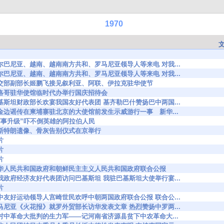
1970
3341 阿尔巴尼亚、越南、越南南方共和、罗马尼亚领导人等来电 对我...
4194 阿尔巴尼亚、越南、越南南方共和、罗马尼亚领导人等来电 对我...
94109 外交部副部长姬鹏飞接见叙利亚、阿联、伊拉克驻华使节
4593 摩洛哥驻华使馆临时代办举行国庆招待会
4886 巴基斯坦财政部长欢宴我国友好代表团 基齐勒巴什赞扬巴中两国...
4991 就金边谣传在柬埔寨驻北京的大使馆前发生示威游行一事 新华...
045 “军事升级”吓不倒英雄的阿拉伯人民
5523 向斯特朗遗像、骨灰告别仪式在京举行
片
片
片
95713 中华人民共和国政府和朝鲜民主主义人民共和国政府联合公报
5767 为我政府经济友好代表团访问巴基斯坦 我驻巴基斯坦大使举行宴...
片
5977 日中友好运动领导人宫崎世民欢呼中朝两国政府联合公报 联合公...
6073 罗马尼亚《火花报》就罗外贸部长访华发表文章 热烈赞扬中罗两...
6084 农村中革命大批判的生力军——记河南省济源县贫下中农革命大...