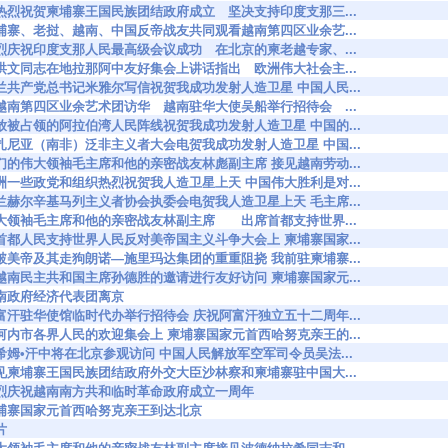
6520 最热烈祝贺柬埔寨王国民族团结政府成立 坚决支持印度支那三...
6521 柬埔寨、老挝、越南、中国反帝战友共同观看越南第四区业余艺...
6529 热烈庆祝印度支那人民最高级会议成功 在北京的柬老越专家、...
6532 王洪文同志在地拉那阿中友好集会上讲话指出 欧洲伟大社会主...
6546 波兰共产党总书记米雅尔写信祝贺我成功发射人造卫星 中国人民...
6589 为越南第四区业余艺术团访华 越南驻华大使吴船举行招待会 ...
6606 解放被占领的阿拉伯湾人民阵线祝贺我成功发射人造卫星 中国的...
6610 阿扎尼亚（南非）泛非主义者大会电贺我成功发射人造卫星 中国...
6618 我们的伟大领袖毛主席和他的亲密战友林彪副主席 接见越南劳动...
6686 非洲一些政党和组织热烈祝贺我人造卫星上天 中国伟大胜利是对...
6780 芬兰赫尔辛基马列主义者协会执委会电贺我人造卫星上天 毛主席...
96880 伟大领袖毛主席和他的亲密战友林副主席 出席首都支持世界...
6883 在首都人民支持世界人民反对美帝国主义斗争大会上 柬埔寨国家...
6978 冲破美帝及其走狗朗诺—施里玛达集团的重重阻挠 我前驻柬埔寨...
7011 应越南民主共和国主席孙德胜的邀请进行友好访问 柬埔寨国家元...
017 越南政府经济代表团离京
7039 阿富汗驻华使馆临时代办举行招待会 庆祝阿富汗独立五十二周年...
7101 在河内市各界人民的欢迎集会上 柬埔寨国家元首西哈努克亲王的...
7206 拉希姆•汗中将在北京参观访问 中国人民解放军空军司令员吴法...
7260 接见柬埔寨王国民族团结政府外交大臣沙林察和柬埔寨驻中国大...
7292 热烈庆祝越南南方共和临时革命政府成立一周年
7338 柬埔寨国家元首西哈努克亲王到达北京
片