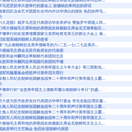
7414 伟大领袖毛主席和他的亲密战友林副主席接见波德纳拉希同志和...
7417 在罗马尼亚驻华大使举行的宴会上 波德纳拉希同志的讲话
7578 越南第四区业余艺术团团长在河内作访华演出的报告 热烈欢呼毛...
片
7641 罗《火花报》就罗马尼亚代表团访华发表评论 赞扬罗中两国人民...
7656 我们伟大领袖毛主席和他的亲密战友林彪副主席会见艾南希副主...
7663 在平壤举行的欢迎柬埔寨国家元首西哈努克亲王的群众大会上 崔...
774 热烈欢迎英雄的朝鲜人民的使者
7797 迎接“为从南朝鲜赶走美帝侵略军的六•二五—七•二七反美共...
7805 伟大领袖毛主席会见苏丹政府友好代表团
7807 朴成哲和金仲麟同志率朝鲜代表团到北京
7808 黄永胜和李作鹏同志率我国代表团到平壤
7814 《首都人民支持世界人民反对美帝国主义斗争大会》等三部彩色...
7827 首都军民隆重集会愤怒声讨美帝滔天罪行
7832 在首都人民纪念朝鲜祖国解放战争二十周年和声讨美帝国主义霸...
片
7834 在平壤举行的“迫使美帝国主义侵略军撤出南朝鲜斗争日”的盛...
片
7847 苏丹大使为苏丹政府友好代表团访华举行宴会 李先念副总理应邀...
7867 在上海人民纪念朝鲜祖国解放战争二十周年和声讨美帝国主义霸...
7868 在上海人民纪念朝鲜祖国解放战争二十周年和声讨美帝国主义霸...
7870 在沈阳市人民纪念朝鲜祖国解放战争二十周年和声讨美帝国主义...
7896 伟大领袖毛主席和他的亲密战友林彪副主席会见朝鲜民主主义人...
7898 中国政府举行文艺晚会 热烈欢迎朝鲜代表团