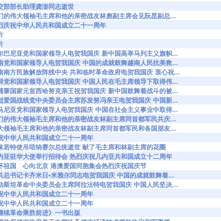
462 外交部部长助理龚澎同志逝世
0528 我们的伟大领袖毛主席和他的亲密战友林彪副主席会见阮昆副总...
0683 热烈庆祝中华人民共和国成立二十一周年
片
片
0693 阿尔巴尼亚党和国家领导人电贺我国庆 新中国高举马列主义旗帜...
0694 越南党和国家领导人电贺我国庆 中国的成就鼓舞越南人民抗美救...
0695 越南南方民族解放阵线中央 共和临时革命政府电贺我国庆 衷心祝...
0697 朝鲜党和国家领导人电贺我国庆 中国人民在毛主席领导下取得伟...
0698 柬埔寨国家元首西哈努克亲王祝贺我国庆 新中国鼓舞着战斗的被...
0699 老挝爱国战线党中央委员会主席苏发努冯亲王电贺我国庆 中国新...
0700 罗马尼亚党和国家领导人电贺我国庆 中国在社会主义事业中取得...
0707 我们的伟大领袖毛主席和他的亲密战友林副主席同首都军民共庆...
0711 伟大领袖毛主席和他的亲密战友林副主席同首都军民和各国朋友...
0722 庆祝中华人民共和国成立二十一周年
00726 郭沫若特使吊唁纳赛尔总统逝世 献了毛主席和林副主席的花圈
00730 几内亚驻华大使举行招待会 热烈庆祝几内亚共和国成立十二周年
0742 胸怀祖国 心向北京 港澳爱国同胞集会热烈庆祝国庆节
0775 波共总书记卡齐米日•米雅尔同志电贺我国庆 中国的成就鼓舞着...
0781 巴勒斯坦革命中央委员会主席阿拉法特电贺我国庆 中国人民坚决...
0782 庆祝中华人民共和国成立二十一周年
0808 庆祝中华人民共和国成立二十一周年
822 《继续革命乘胜前进》一书出版