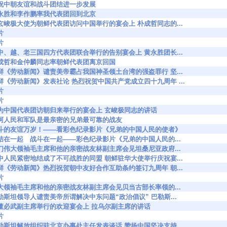
7926 共祝中朝友谊和战斗团结进一步发展
7928 黄永胜和李作鹏率我代表团回到北京
7931 在玄峻极大使为朝鲜代表团访问中国举行的宴会上 朴成哲同志的...
片
片
7939 在中、越、老三国四方代表团联合举行的告别宴会上 黄永胜团长...
7961 朴成哲和金仲麟同志率朝鲜代表团离京回国
7973 朝鲜《劳动新闻》谴责美帝霸占我国神圣领土台湾的强盗罪行 坚...
8098 朝鲜《劳动新闻》发表社论 热烈祝贺中国共产党成立四十九周年 ...
片
片
8182 在为中国代表团访朝归来举行的宴会上 玄峻极同志的讲话
8195 中阿人民和军队是最亲密的兄弟最可靠的战友
98221 战斗的友谊万岁！——看彩色纪录影片《兄弟的中国人民的使者》
8222 团结在一起 战斗在一起——彩色纪录影片《兄弟的中国人民的...
8241 我们伟大领袖毛主席和他的亲密战友林副主席会见坦桑尼亚政府...
8242 朝中人民紧密地结成了不可战胜的同盟 朝鲜驻华大使举行庆祝宴...
8255 朝鲜《劳动新闻》热烈祝贺朝中友好合作互助条约签订九周年 朝...
片
8302 伟大领袖毛主席和他的亲密战友林副主席会见贝当古部长率领的...
8327 巴勒斯坦领导人谴责美帝所谓解决中东问题“政治倡议” 巴勒斯...
8364 在董必武副主席举行的欢迎宴会上 拉乌尔副主席的讲话
片
8448 巴勒斯坦解放组织驻北京办事处主任发表谈话 赞扬中国坚决支持...