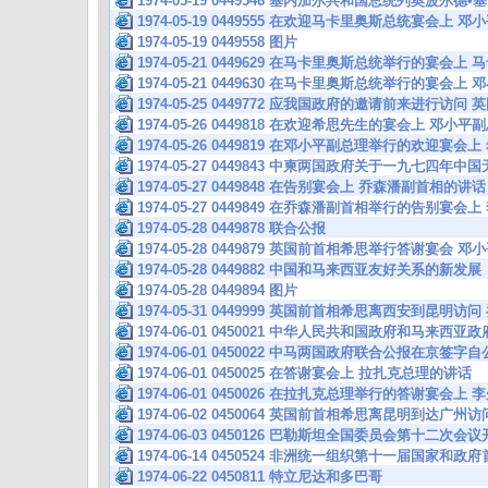
1974-05-19 0449546 塞内加尔共和国总统列奥波尔德
1974-05-19 0449555 在欢迎马卡里奥斯总统宴会上
1974-05-19 0449558 图片
1974-05-21 0449629 在马卡里奥斯总统举行的宴会
1974-05-21 0449630 在马卡里奥斯总统举行的宴会
1974-05-25 0449772 应我国政府的邀请前来进行访问
1974-05-26 0449818 在欢迎希思先生的宴会上 邓小
1974-05-26 0449819 在邓小平副总理举行的欢迎宴
1974-05-27 0449843 中柬两国政府关于一九七四年
1974-05-27 0449848 在告别宴会上 乔森潘副首相的讲话
1974-05-27 0449849 在乔森潘副首相举行的告别宴
1974-05-28 0449878 联合公报
1974-05-28 0449879 英国前首相希思举行答谢宴会
1974-05-28 0449882 中国和马来西亚友好关系的新发展
1974-05-28 0449894 图片
1974-05-31 0449999 英国前首相希思离西安到昆明
1974-06-01 0450021 中华人民共和国政府和马来西
1974-06-01 0450022 中马两国政府联合公报在京
1974-06-01 0450025 在答谢宴会上 拉扎克总理的讲话
1974-06-01 0450026 在拉扎克总理举行的答谢宴会
1974-06-02 0450064 英国前首相希思离昆明到达广州访
1974-06-03 0450126 巴勒斯坦全国委员会第十二次会
1974-06-14 0450524 非洲统一组织第十一届国家和
1974-06-22 0450811 特立尼达和多巴哥