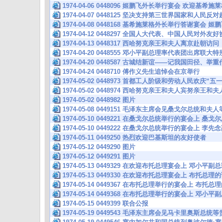
1974-04-06 0448096 姬鹏飞外长举行宴会 欢迎基希
1974-04-07 0448125 坚决支持第三世界国家和人民
1974-04-08 0448168 基希施莱格外长举行答谢宴会
1974-04-12 0448297 全国人大代表、中国人民对外
1974-04-13 0448317 西哈努克亲王和夫人离京赴朝访问
1974-04-20 0448555 邓小平副总理率代表团出席联
1974-04-20 0448587 古城结新谊——记我国田径
1974-04-24 0448710 傅作义先生追悼会在京举行
1974-05-02 0448973 首都工人阶级和劳动人民欢庆“五一
1974-05-02 0448974 西哈努克亲王和夫人宾努亲王和
1974-05-02 0448982 图片
1974-05-08 0449151 毛泽东主席会见桑戈尔总统和夫
1974-05-10 0449221 在桑戈尔总统举行的宴会上 桑
1974-05-10 0449222 在桑戈尔总统举行的宴会上 李
1974-05-11 0449250 热烈欢迎巴基斯坦的友好使者
1974-05-12 0449290 图片
1974-05-12 0449291 图片
1974-05-13 0449329 在欢迎布托总理宴会上 邓小平
1974-05-13 0449330 在欢迎布托总理宴会上 布托总理
1974-05-14 0449367 在布托总理举行的宴会上 布托总
1974-05-14 0449368 在布托总理举行的宴会上 邓小
1974-05-15 0449399 联合公报
1974-05-19 0449543 毛泽东主席会见马卡里奥斯总统