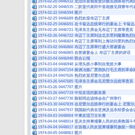
1974-02-20 0446532 尼泊尔首相里贾尔接见我体育代表
1974-02-20 0446535 二阶堂代表田中首相接见我青年
1974-02-22 0446594 图片
1974-02-25 0446689 热烈欢迎布迈丁主席
1974-02-25 0446691 在卡翁达总统举行的宴会上 卡
1974-02-26 0446721 毛泽东主席会见布迈丁主席等贵宾
1974-02-26 0446722 布迈丁主席到达北京受到隆重热
1974-03-01 0446824 布迈丁主席等到上海访问受到热
1974-03-02 0446860 布迈丁主席举行盛大答谢宴会
1974-03-02 0446865 在答谢宴会上 布迈丁主席的讲话
1974-03-04 0446940 联合公报
1974-03-04 0446948 从埋头抓小事到自觉抓大事
1974-03-10 0447154 株洲冶炼厂贯彻执行毛主席的
1974-03-24 0447626 热烈欢迎尼雷尔总统
1974-03-26 0447685 毛泽东主席会见尼雷尔总统等贵宾
1974-03-26 0447707 图片
1974-03-26 0447719 中坦友谊的新发展
1974-03-27 0447730 陈郁同志追悼会在广州举行
1974-03-30 0447839 在尼雷尔总统举行的宴会上 尼
1974-04-01 0447937 我国副代表在亚洲及远东经委
1974-04-03 0448004 中柬友谊万古长青
1974-04-04 0448014 坚决支持柬埔寨人民的抗美救
1974-04-04 0448017 在首都人民欢迎柬埔寨民族统
1974-04-05 0448063 图片