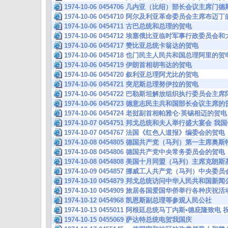
1974-10-06 0454706 几内亚（比绍）部长会议主席门
1974-10-06 0454710 阿尔及利亚革命委员会主席布迈
1974-10-06 0454711 古巴总统和总理的贺电
1974-10-06 0454712 埃塞俄比亚临时军事行政委
1974-10-06 0454717 赞比亚总统卡翁达的贺电
1974-10-06 0454718 也门民主人民共和国总理阿里的贺
1974-10-06 0454719 伊朗首相胡韦达的贺电
1974-10-06 0454720 叙利亚总理阿尤比的贺电
1974-10-06 0454721 突尼斯总理努伊拉的贺电
1974-10-06 0454722 巴勒斯坦解放组织执行委员会
1974-10-06 0454723 德意志民主共和国部长会议主席
1974-10-06 0454724 老挝副首相帕雅仑·英锡相迈的贺电
1974-10-07 0454751 邦戈总统和夫人举行盛大宴会 
1974-10-07 0454767 法国《红色人道报》编委会的贺电
1974-10-08 0454805 德国共产党（马列）第一主席奥
1974-10-08 0454806 德国共产党中央常务委员会的贺电
1974-10-08 0454808 美国十月同盟（马列）主席克朗
1974-10-09 0454857 挪威工人共产党（马列）中
1974-10-10 0454879 邦戈总统访问中华人民共和国新
1974-10-10 0454909 旅居各国爱国华侨举行各种庆祝活
1974-10-12 0454968 凯恩斯副总理等参观人民公社
1974-10-13 0455011 阿根廷总统马丁内斯•德庇隆致
1974-10-15 0455069 萨达特总统电贺我国庆