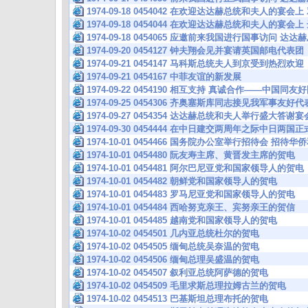
1974-09-18 0454042 在欢迎达达赫总统和夫人的宴
1974-09-18 0454044 在欢迎达达赫总统和夫人的宴
1974-09-18 0454065 应邀前来我国进行国事访问
1974-09-20 0454127 钟夫翔会见并宴请英国邮电代表团
1974-09-21 0454147 马科斯总统夫人到京受到热烈欢迎
1974-09-21 0454167 中菲友谊的新发展
1974-09-22 0454190 相互支持 真诚合作——中
1974-09-25 0454306 齐奥塞斯库同志接见我军事友
1974-09-27 0454354 达达赫总统和夫人举行盛大答谢宴
1974-09-30 0454444 在中日建交两周年之际中日两
1974-10-01 0454466 国务院办公室举行招待会 招
1974-10-01 0454480 阮友寿主席、黄晋发主席的贺电
1974-10-01 0454481 阿尔巴尼亚党和国家领导人的贺电
1974-10-01 0454482 朝鲜党和国家领导人的贺电
1974-10-01 0454483 罗马尼亚党和国家领导人的贺电
1974-10-01 0454484 西哈努克亲王、宾努亲王的贺信
1974-10-01 0454485 越南党和国家领导人的贺电
1974-10-02 0454501 几内亚总统杜尔的贺电
1974-10-02 0454505 缅甸总统吴奈温的贺电
1974-10-02 0454506 缅甸总理吴盛温的贺电
1974-10-02 0454507 叙利亚总统阿萨德的贺电
1974-10-02 0454509 毛里求斯总理拉姆古兰的贺电
1974-10-02 0454513 巴基斯坦总理布托的贺电