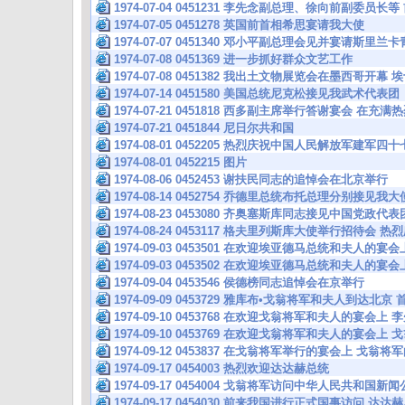
1974-07-04 0451231 李先念副总理、徐向前副委员
1974-07-05 0451278 英国前首相希思宴请我大使
1974-07-07 0451340 邓小平副总理会见并宴请斯里
1974-07-08 0451369 进一步抓好群众文艺工作
1974-07-08 0451382 我出土文物展览会在墨西哥开
1974-07-14 0451580 美国总统尼克松接见我武术代表团
1974-07-21 0451818 西多副主席举行答谢宴会 在
1974-07-21 0451844 尼日尔共和国
1974-08-01 0452205 热烈庆祝中国人民解放军建军四
1974-08-01 0452215 图片
1974-08-06 0452453 谢扶民同志的追悼会在北京举行
1974-08-14 0452754 乔德里总统布托总理分别接见我大
1974-08-23 0453080 齐奥塞斯库同志接见中国党政
1974-08-24 0453117 格夫里列斯库大使举行招待会 
1974-09-03 0453501 在欢迎埃亚德马总统和夫人的
1974-09-03 0453502 在欢迎埃亚德马总统和夫人的
1974-09-04 0453546 侯德榜同志追悼会在京举行
1974-09-09 0453729 雅库布•戈翁将军和夫人到达北
1974-09-10 0453768 在欢迎戈翁将军和夫人的宴会
1974-09-10 0453769 在欢迎戈翁将军和夫人的宴会上
1974-09-12 0453837 在戈翁将军举行的宴会上 戈翁将
1974-09-17 0454003 热烈欢迎达达赫总统
1974-09-17 0454004 戈翁将军访问中华人民共和国新
1974-09-17 0454030 前来我国进行正式国事访问 