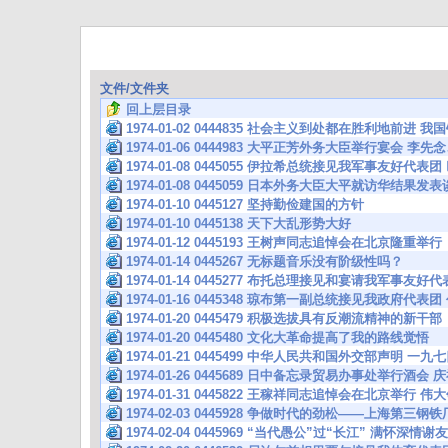
文件/文件夹
回上层目录
1974-01-02 0444835 社会主义到处都在胜利地前进
1974-01-06 0444983 大平正芳外务大臣举行宴会 
1974-01-08 0445055 伊拉希总统接见我军事友好代表
1974-01-08 0445059 日本外务大臣大平就访华结果
1974-01-10 0445127 坚持勤俭建国的方针
1974-01-10 0445138 天下大乱形势大好
1974-01-12 0445193 王树声同志追悼会在北京隆重举行
1974-01-14 0445267 无标题音乐没有阶级性吗？
1974-01-14 0445277 布托总理接见和宴请我军事友
1974-01-16 0445348 琼布第一副总统接见我政府代
1974-01-20 0445479 积极选拔具有反潮流精神的新干部
1974-01-20 0445480 文化大革命提高了我的路线觉悟
1974-01-21 0445499 中华人民共和国外交部声明 
1974-01-26 0445689 日中备忘录贸易办事处举行
1974-01-31 0445822 王稼祥同志追悼会在北京举行
1974-02-03 0445928 争做时代的劲松——上海第三
1974-02-04 0445969 “当代愚公”过“长江” 满怀深