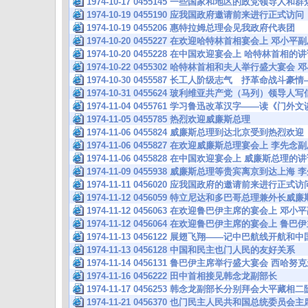
1974-10-17 0455145 一些国家和地区的政党领导
1974-10-19 0455190 应我国政府邀请前来进行正式
1974-10-19 0455206 惠特拉姆总理会见我政府代表团
1974-10-20 0455227 在欢迎哈特林首相宴会上 邓小
1974-10-20 0455228 在中国欢迎宴会上 哈特林首相的
1974-10-22 0455302 哈特林首相和夫人举行盛大宴
1974-10-30 0455587 长工人阶级志气 抒革命战斗
1974-10-31 0455624 玻利维亚共产党（马列）领导
1974-11-04 0455761 学习鲁迅改革汉字——读《门外
1974-11-05 0455785 热烈欢迎威廉斯总理
1974-11-06 0455824 威廉斯总理到达北京受到热烈欢迎
1974-11-06 0455827 在欢迎威廉斯总理宴会上 李先
1974-11-06 0455828 在中国欢迎宴会上 威廉斯总理的
1974-11-09 0455938 威廉斯总理等贵宾离京到达上
1974-11-11 0456020 应我国政府的邀请前来进行正
1974-11-12 0456059 特立尼达和多巴哥总理兼外长
1974-11-12 0456063 在欢迎鲁巴伊主席的宴会上 邓
1974-11-12 0456064 在欢迎鲁巴伊主席的宴会上 鲁
1974-11-13 0456122 展翅飞翔——记中巴航线开
1974-11-13 0456128 中国和民主也门人民的友好关系
1974-11-14 0456131 鲁巴伊主席举行盛大宴会 西
1974-11-16 0456222 田中首相接见韩念龙副部长
1974-11-17 0456253 韩念龙副部长分别拜会大平
1974-11-21 0456370 也门民主人民共和国总统委员