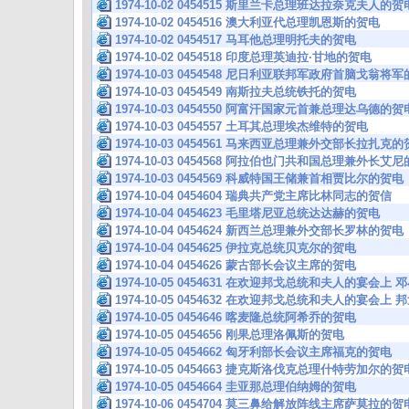
1974-10-02 0454515 斯里兰卡总理班达拉奈克夫人的贺
1974-10-02 0454516 澳大利亚代总理凯恩斯的贺电
1974-10-02 0454517 马耳他总理明托夫的贺电
1974-10-02 0454518 印度总理英迪拉·甘地的贺电
1974-10-03 0454548 尼日利亚联邦军政府首脑戈翁将
1974-10-03 0454549 南斯拉夫总统铁托的贺电
1974-10-03 0454550 阿富汗国家元首兼总理达乌德的贺
1974-10-03 0454557 土耳其总理埃杰维特的贺电
1974-10-03 0454561 马来西亚总理兼外交部长拉扎克
1974-10-03 0454568 阿拉伯也门共和国总理兼外长艾
1974-10-03 0454569 科威特国王储兼首相贾比尔的贺电
1974-10-04 0454604 瑞典共产党主席比林同志的贺信
1974-10-04 0454623 毛里塔尼亚总统达达赫的贺电
1974-10-04 0454624 新西兰总理兼外交部长罗林的贺电
1974-10-04 0454625 伊拉克总统贝克尔的贺电
1974-10-04 0454626 蒙古部长会议主席的贺电
1974-10-05 0454631 在欢迎邦戈总统和夫人的宴会
1974-10-05 0454632 在欢迎邦戈总统和夫人的宴会上
1974-10-05 0454646 喀麦隆总统阿希乔的贺电
1974-10-05 0454656 刚果总理洛佩斯的贺电
1974-10-05 0454662 匈牙利部长会议主席福克的贺电
1974-10-05 0454663 捷克斯洛伐克总理什特劳加尔的贺
1974-10-05 0454664 圭亚那总理伯纳姆的贺电
1974-10-06 0454704 莫三鼻给解放阵线主席萨莫拉的贺