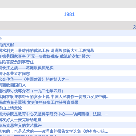
1981
片
 珍贵的文献
6446 我国水利史上最雄伟的截流工程 葛洲坝腰斩大江工程揭幕
6451 新年操劳国家喜事 万无一失做好准备 截流前夕忙“锁龙”
63 诬告陷害应负刑事责任
629 横锁长江之战——葛洲坝截流纪实
40 深切怀念曹孟君同志
6720 怀念金仲华——《中国建设》的创始人之一
54 访问西欧四国归来
6808 迅速出师讨伐蒋介石（一九二七年四月）
7035 赵紫阳在欢迎李钟玉的宴会上说 中国人民将作一切努力发展中朝...
7100 各级政协充分重视 文史资料征集工作获可喜成果
3 妙香山上情意浓
7179 重点大学既是教育中心又是科学研究中心——访问西德、法国、...
218 英国友好人士麦克唐纳逝世
286 坚持马克思主义的文艺批评
7288 是真实的，也是艺术的——读理由的报告文学选集《她有多少孩...