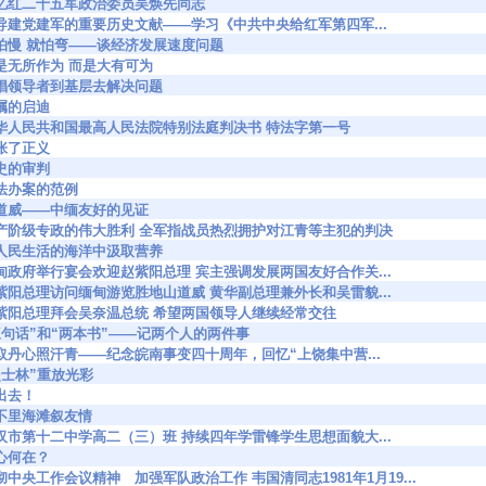
7463 回忆红二十五军政治委员吴焕先同志
7695 指导建党建军的重要历史文献——学习《中共中央给红军第四军...
7813 不怕慢 就怕弯——谈经济发展速度问题
844 不是无所作为 而是大有可为
868 提倡领导者到基层去解决问题
 遗嘱的启迪
58182 中华人民共和国最高人民法院特别法庭判决书 特法字第一号
 伸张了正义
 历史的审判
9 依法办案的范例
281 山道威——中缅友好的见证
58323 无产阶级专政的伟大胜利 全军指战员热烈拥护对江青等主犯的判决
338 到人民生活的海洋中汲取营养
8340 缅甸政府举行宴会欢迎赵紫阳总理 宾主强调发展两国友好合作关...
8430 赵紫阳总理访问缅甸游览胜地山道威 黄华副总理兼外长和吴雷貌...
8447 赵紫阳总理拜会吴奈温总统 希望两国领导人继续经常交往
474 “三句话”和“两本书”——记两个人的两件事
8484 留取丹心照汗青——纪念皖南事变四十周年，回忆“上饶集中营...
3 “起士林”重放光彩
 飞出去！
83 额不里海滩叙友情
8612 武汉市第十二中学高二（三）班 持续四年学雷锋学生思想面貌大...
 用心何在？
8855 贯彻中央工作会议精神 加强军队政治工作 韦国清同志1981年1月19...