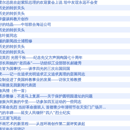
62450 尼雷尔总统在赵紫阳总理的欢迎宴会上说 坦中友谊永远不会变
94 在历史的转折关头
79 在历史的转折关头
83 钱学森谈科教片创作
728 友好的结晶——中坦联合海运公司
43 在历史的转折关头
2 怀念叶挺同志
93 卓越的新闻战士浦熙修
17 在历史的转折关头
95 在历史的转折关头
2921 黄花英烈 光照千秋——纪念先父方声洞殉国七十周年
3030 新部长和她的“老四条”——访纺织工业部部长郝建秀
3041 来去皆为国事忧——谈李四光的三次出国回国
63043 追求——记一生追求光明追求正义追求真理的栾茀同志
3080 学位制促进了美国科教事业的发展——访张文裕教授
151 马科斯接见我新闻代表团
50 上海风情（外一首）
63457 是逐步整修，不是马上复原——关于保护圆明园遗址的问题
3499 争做振兴民族的中坚——访参加四五运动的一些同志
3514 缅怀革命先烈 当好革命接班人 首都青少年清明节在天安门广场开...
3617 不朽的丰碑——延安人民缅怀“四八”烈士纪实
8 回忆王若飞同志
63699 连环画艺术的新里程——从连环画创作第二届评奖谈起
39 茅盾近年生活琐记