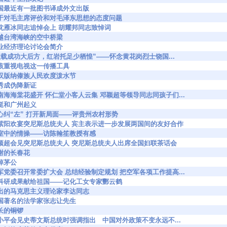
888 我国最近有一批图书译成外文出版
3946 关于对毛主席评价和对毛泽东思想的态度问题
4022 在沈雁冰同志追悼会上 胡耀邦同志致悼词
087 跨越台湾海峡的空中桥梁
110 林业经济理论讨论会简介
4188 “八载成功大后方，红岩托足少栖惶”——怀念黄花岗烈士饶国...
275 应该重视电视这一传播工具
398 西双版纳傣族人民欢度泼水节
1 李秀成伪降新证
4612 中南海海棠花盛开 怀仁堂小客人云集 邓颖超等领导同志同孩子们...
3 叶挺和广州起义
783 决心纠“左” 打开新局面——评贵州农村形势
64808 赵紫阳欢宴突尼斯总统夫人 宾主表示进一步发展两国间的友好合作
4886 陋室中的情操——访陈翰笙教授有感
64892 邓颖超会见突尼斯总统夫人 突尼斯总统夫人出席全国妇联茶话会
4 不谢的长春花
 痛悼茅公
5200 空军党委召开常委扩大会 总结经验制定规划 把空军各项工作提高...
5281 把科研成果献给祖国——记化工女专家酆云鹤
310 杰出的马克思主义理论家李达同志
312 我国著名的法学家张志让先生
 乡长的铜锣
5485 邓小平会见史蒂文斯总统时强调指出 中国对外政策不变永远不...