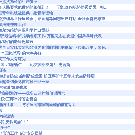
677 抓一抓抗癌药的生产供应
5795 党和人民要求他做的他都做到了——记以身殉职的优秀党员、模...
813 中国青年出版社提供一批青年读物
5930 首都护理界举行座谈会，邓颖超等同志出席讲话 全社会都要尊重...
84 谈谈法规整理工作
002 尼泊尔为维护南亚和平作出贡献
6056 发扬“最佳精神”推动各项工作 万里同志在欢迎中国乒乓球代表...
00 怀念我们的老师赵望云
6105 表达早日实现大陆和台湾之间通邮通电的愿望 《传邮万里，国脉...
40 要把“国脉所系”的大事办好
87 顾问工作大有可为
305 “中国，我的家”——记英国朋友露丝·史密斯
今日谈
6450 坚持综合防尘 控制矽尘危害 松宜煤矿十五年未发生矽肺病
547 邓颖超亲切会见吉村孙三郎一家
2 如临深渊 如履薄冰
6583 从沟壑到海洋——我所认识的戴伯韬同志
709 吉村孙三郎举行答谢宴会
6720 难忘的往事——与茅盾同志辗转新疆的前前后后
荣
 彩笔绘深情
1 “叫我‘庆龄同志’！”
说“圈子”
839 做好信访工作 促进安定团结