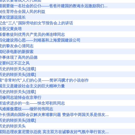
530 希腊议长宴请我人大代表团
0598 活着就要做一名社会的公仆——爸爸许建国的教诲永远激励我们...
907 节制生育符合全国人民的利益
25 中摩友谊源远流长
0944 在纪念“三八”国际劳动妇女节报告会上的讲话
2 忆念吾父黄炎培
1123 从基督教徒到优秀共产党员的傅连暲同志
1597 为四化建设用心思——刘靖基和上海爱国建设公司
28 我党的挚友余心清同志
51 新闻纪录电影的新探索
788 件件事体现了高尚的品德
73 一定要纠正不正之风
00 在历史的转折关头[连载]
09 在历史的转折关头[连载]
2071 探索“非常时代”人们的心灵——简评冯骥才的小说创作
2112 爱国主义是建设社会主义的巨大精神力量
83 在历史的转折关头[连载]
240 浦熙修同志追悼会在京举行
2241 不断追求进步的一生——悼念邓初民同志
242 疾风难摧傲霜枝——缅怀何伟同志
2243 菲外长强调由国际会议解决柬埔寨问题 赞扬菲中两国关系是很友...
69 在历史的转折关头[连载]
53 在历史的转折关头
2416 赵紫阳总理欢宴尼雷尔总统 宾主双方在诚挚友好气氛中举行首次...