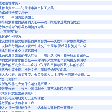
00 书法难道古才美？
6921 到处都有黄金——访天津市副市长王光英
55 党的卓越哲学家艾思奇
985 宋庆龄——中国杰出的妇女
67173 为和平解放西藏而献身的人们——访一批最早进藏的老同志
197 坚持和改善党的领导必须搞好党风
8 斥“小节无害”论
29 但愿这是个别现象
7236 为建设团结富裕文明的新西藏而努力——庆祝和平解放西藏协议...
7290 巴中友协举行招待会庆祝巴中建交三十周年 夏希外长赞扬巴中友...
313 中国比利时文化交往源远流长
7335 西藏民族发展繁荣的伟大转折——在纪念《关于和平解放西藏办...
7382 文学的繁荣和作家的责任——对四年来文学创作发展情况的回顾...
7407 西藏伟大的历史变革——庆祝《关于和平解放西藏办法的协议》...
7452 全国优秀中篇小说、报告文学、新诗评选获奖名单
7465 全国人大代表、政协常委、著名爱国人士 杜聿明同志追悼会在北...
 评“‘左’比右好”
7544 西双版纳毁林之火为什么越烧越严重？
67653 她着眼于未来——来自中国福利会儿童艺术剧院的回忆
707 向宋庆龄同志致崇高的敬礼！
726 基础研究与应用研究可以互相转化
794 痛悼敬爱的宋庆龄名誉主席
67804 培养人才是一项战略任务——纪念抗大建校四十五周年