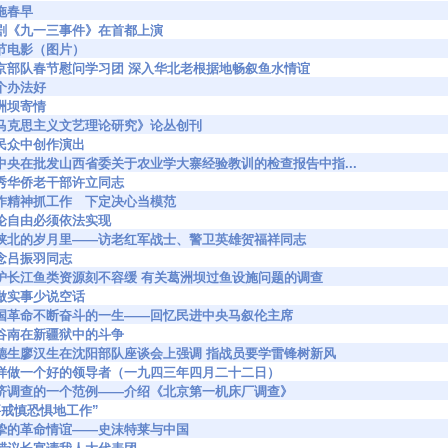
 天拖春早
925 话剧《九一三事件》在首都上演
84 春节电影（图片）
9140 北京部队春节慰问学习团 深入华北老根据地畅叙鱼水情谊
 这个办法好
 葛洲坝寄情
9307 《马克思主义文艺理论研究》论丛创刊
28 在民众中创作演出
9333 党中央在批发山西省委关于农业学大寨经验教训的检查报告中指...
463 优秀华侨老干部许立同志
499 振作精神抓工作 下定决心当模范
47 言论自由必须依法实现
59666 在陕北的岁月里——访老红军战士、警卫英雄贺福祥同志
5 怀念吕振羽同志
59809 保护长江鱼类资源刻不容缓 有关葛洲坝过鱼设施问题的调查
58 多做实事少说空话
60000 爱国革命不断奋斗的一生——回忆民进中央马叙伦主席
001 沈谷南在新疆狱中的斗争
60144 李德生廖汉生在沈阳部队座谈会上强调 指战员要学雷锋树新风
0243 怎样做一个好的领导者（一九四三年四月二十二日）
60244 经济调查的一个范例——介绍《北京第一机床厂调查》
48 “要戒慎恐惧地工作”
0275 深挚的革命情谊——史沫特莱与中国