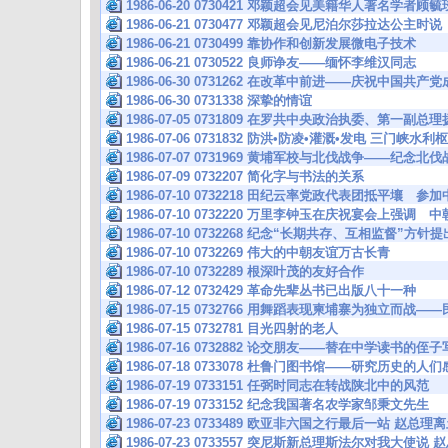
1986-06-20 0730421 邓颖超会见美籍华人著名学者顾
1986-06-21 0730477 邓颖超会见尼泊尔莎拉达公
1986-06-21 0730499 靠协作和创新发展微电子技术
1986-06-21 0730522 良师诤友——缅怀李维汉同志
1986-06-30 0731262 在改革中前进——庆祝中国共
1986-06-30 0731338 深挚的情谊
1986-07-05 0731809 在罗共中央政治执委、第一副总
1986-07-06 0731832 防洪•防凌•灌溉•发电 三门峡
1986-07-07 0731969 黄埔军校与北伐战争——纪念
1986-07-09 0732207 简化字与书法的关系
1986-07-10 0732218 田纪云率党政代表团抵平壤 
1986-07-10 0732220 万里李钟玉在庆祝宴会上强
1986-07-10 0732268 纪念“长期共存、互相监督”方
1986-07-10 0732269 伟大的中朝友谊万古长青
1986-07-10 0732289 根深叶茂的友好合作
1986-07-12 0732429 革命先辈丛书已出版八十一种
1986-07-15 0732766 用舞蹈表现柬埔寨为独立而战
1986-07-15 0732781 目光四射的老人
1986-07-16 0732882 论交朋友——替在中学读书的
1986-07-18 0733078 杜鲁门图书馆——研究历史的
1986-07-19 0733151 任弼时同志在转战陕北中的风范
1986-07-19 0733152 纪念我国著名农学家邹秉文先生
1986-07-23 0733489 欧亚非六国之行最后一站 赵总
1986-07-23 0733557 突尼斯新总理斯法尔对我大使