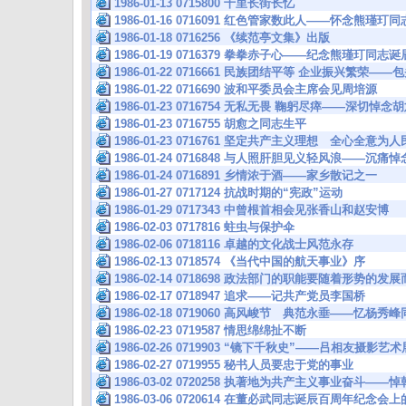
1986-01-13 0715800 十里长街长忆
1986-01-16 0716091 红色管家数此人——怀念熊瑾玎同
1986-01-18 0716256 《续范亭文集》出版
1986-01-19 0716379 拳拳赤子心——纪念熊瑾玎同
1986-01-22 0716661 民族团结平等 企业振兴繁荣
1986-01-22 0716690 波和平委员会主席会见周培源
1986-01-23 0716754 无私无畏 鞠躬尽瘁——深切悼
1986-01-23 0716755 胡愈之同志生平
1986-01-23 0716761 坚定共产主义理想 全心全意
1986-01-24 0716848 与人照肝胆见义轻风浪——沉
1986-01-24 0716891 乡情浓于酒——家乡散记之一
1986-01-27 0717124 抗战时期的“宪政”运动
1986-01-29 0717343 中曾根首相会见张香山和赵安博
1986-02-03 0717816 蛀虫与保护伞
1986-02-06 0718116 卓越的文化战士风范永存
1986-02-13 0718574 《当代中国的航天事业》序
1986-02-14 0718698 政法部门的职能要随着形势的发
1986-02-17 0718947 追求——记共产党员李国桥
1986-02-18 0719060 高风峻节 典范永垂——忆杨秀
1986-02-23 0719587 情思绵绵扯不断
1986-02-26 0719903 “镜下千秋史”——吕相友摄影艺
1986-02-27 0719955 秘书人员要忠于党的事业
1986-03-02 0720258 执著地为共产主义事业奋斗—
1986-03-06 0720614 在董必武同志诞辰百周年纪