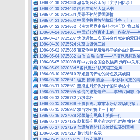
1986-04-18 0724380 思念胡风和田间〔文学回忆录〕
1986-04-19 0724462 内容丰富的大型丛书
1986-04-20 0724534 吴哥子孙的爱国深情
1986-04-21 0724602 中国少数民族的抗日斗争（上）
1986-04-22 0724662 《南方局党史资料·大事记》将出版
1986-04-24 0724861 中国近代教育史上的一座宝
1986-04-27 0725207 为促进第二次国共合作献身的
1986-04-30 0725524 朱蕴山遗诗三首
1986-05-02 0725635 百家争鸣是发展科学的必由之
1986-05-04 0725862 自信 自强 自尊——记模范思
1986-05-05 0726008 印中友协全国会议强调 为印中
1986-05-09 0726384 “当代愚公”认真端正党风
1986-05-10 0726510 邓拓新闻评论的特色及其成因
1986-05-10 0726511 理想·精神·情操——郭影秋同志
1986-05-11 0726561 坚持党对知识分子的科学估计
1986-05-11 0726595 珍贵的思想遗产——李维汉同
1986-05-12 0726732 力求素朴
1986-05-15 0726939 王震参观北京市永乐店农场时指
1986-05-15 0726987 双百方针提出三十周年
1986-05-16 0727028 邓颖超会见真山美保一行
1986-05-17 0727126 赵紫阳会见小布尔吉巴时说 搞好
1986-05-17 0727179 普通教育的社会效益应受到
1986-05-18 0727217 葛洲坝的启示
1986-05-19 0727397 忆《良友画报》