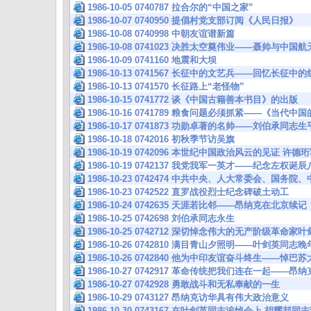
1986-10-05 0740787 拉合尔的“中国之家”
1986-10-07 0740950 提倡村党支部订阅《人民日报》
1986-10-08 0740998 中朝友谊谱新篇
1986-10-08 0741023 决胜太空奠伟业——聂帅与中国
1986-10-09 0741160 地震和大坝
1986-10-13 0741567 长征中的文艺兵——回忆长征
1986-10-13 0741570 长征路上“老怪物”
1986-10-15 0741772 谈《中国古籍善本书目》的出版
1986-10-16 0741789 粮食问题必须抓紧——《当代
1986-10-17 0741873 功勋卓著的名帅——刘伯承同志生
1986-10-18 0742016 初秋季节访吴旗
1986-10-19 0742096 本世纪中国政治风云的见证 
1986-10-19 0742137 我党我军一英才——纪念左权诞
1986-10-23 0742474 中共中央、人大常委会、国务
1986-10-23 0742522 直罗战役烈士纪念碑破土动工
1986-10-24 0742635 天涯若比邻——昂纳克在北京续记
1986-10-25 0742698 刘伯承同志永生
1986-10-25 0742712 深切悼念伟大的无产阶级革命
1986-10-26 0742810 满目青山夕照明——叶剑英同
1986-10-26 0742840 他为中印友谊奋斗终生——悼巴
1986-10-27 0742917 革命传统把我们连在一起—
1986-10-27 0742928 勇敢战斗和无私奉献的一生
1986-10-29 0743127 昂纳克访华具有伟大政治意义
1986-10-30 0743167 在叶剑英同志追悼会上 胡耀邦同