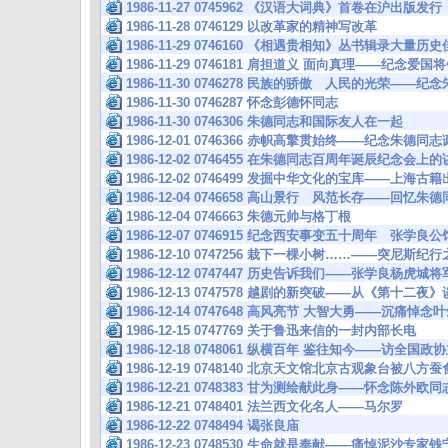
1986-11-27 0745962 《汉语大词典》首卷在沪出版发行
1986-11-28 0746129 以改革家的精神写改革
1986-11-29 0746160 《相遇贵相知》丛书辑录大量
1986-11-29 0746181 肩担道义 面向真理——纪念
1986-11-30 0746278 民族的骄傲 人民的光荣—
1986-11-30 0746287 怀念彭德怀同志
1986-11-30 0746306 朱德同志和国际友人在一起
1986-12-01 0746366 赤帜高擎贯始终——纪念朱德
1986-12-02 0746455 在朱德同志百周年诞辰纪念
1986-12-02 0746499 发掘中华文化的宝库——上海
1986-12-04 0746658 高山景行 风范长存——回
1986-12-04 0746663 朱德元帅与格丁根
1986-12-07 0746915 纪念西安事变五十周年 张学
1986-12-10 0747256 栽下一棵小树……——突尼斯纪
1986-12-12 0747447 历史告诉我们——张学良杨虎
1986-12-13 0747578 越剧的新突破——从《第十二夜
1986-12-14 0747648 高风亮节 大智大勇——沉痛悼
1986-12-15 0747769 关于鲁迅来信的一封内部长电
1986-12-18 0748061 纵横百年 鉴往知今——访
1986-12-19 0748140 北京天文馆北京古观象台被八
1986-12-21 0748383 甘为测绘献此身——怀念陈外欧同
1986-12-21 0748401 法兰西文化名人——马尔罗
1986-12-22 0748494 谒张良庙
1986-12-23 0748530 生命就是奉献——痛悼泥沙专家