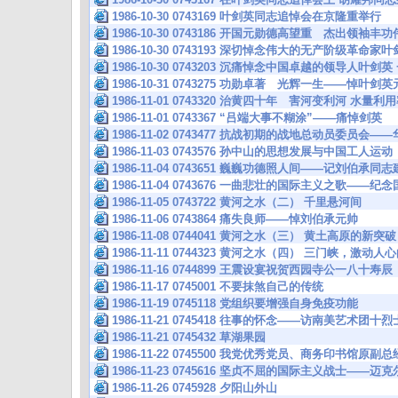
1986-10-30 0743169 叶剑英同志追悼会在京隆重举行
1986-10-30 0743186 开国元勋德高望重 杰出领
1986-10-30 0743193 深切悼念伟大的无产阶级革命
1986-10-30 0743203 沉痛悼念中国卓越的领导人
1986-10-31 0743275 功勋卓著 光辉一生——悼叶剑
1986-11-01 0743320 治黄四十年 害河变利河 水
1986-11-01 0743367 “吕端大事不糊涂”——痛悼剑英
1986-11-02 0743477 抗战初期的战地总动员委员
1986-11-03 0743576 孙中山的思想发展与中国工人运动
1986-11-04 0743651 巍巍功德照人间——记刘伯
1986-11-04 0743676 一曲悲壮的国际主义之歌—
1986-11-05 0743722 黄河之水（二） 千里悬河间
1986-11-06 0743864 痛失良师——悼刘伯承元帅
1986-11-08 0744041 黄河之水（三） 黄土高原的新突破
1986-11-11 0744323 黄河之水（四） 三门峡，激动人
1986-11-16 0744899 王震设宴祝贺西园寺公一八十寿辰
1986-11-17 0745001 不要抹煞自己的传统
1986-11-19 0745118 党组织要增强自身免疫功能
1986-11-21 0745418 往事的怀念——访南美艺术团
1986-11-21 0745432 草湖果园
1986-11-22 0745500 我党优秀党员、商务印书馆
1986-11-23 0745616 坚贞不屈的国际主义战士——迈
1986-11-26 0745928 夕阳山外山