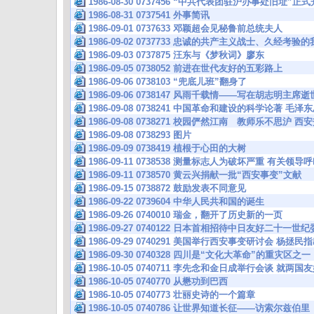
1986-08-30 0737456 “中共代表团驻沪办事处旧址”正
1986-08-31 0737541 外事简讯
1986-09-01 0737633 邓颖超会见秘鲁前总统夫人
1986-09-02 0737733 忠诚的共产主义战士、久经
1986-09-03 0737875 汪东与《梦秋词》廖东
1986-09-05 0738052 前进在世代友好的五彩路上
1986-09-06 0738103 “兜底儿班”翻身了
1986-09-06 0738147 风雨千载情——写在胡志明主
1986-09-08 0738241 中国革命和建设的科学论著 毛
1986-09-08 0738271 校园俨然江南 教师乐不思沪
1986-09-08 0738293 图片
1986-09-09 0738419 植根于心田的大树
1986-09-11 0738538 测量标志人为破坏严重 有关
1986-09-11 0738570 黄云兴捐献一批“西安事变”文献
1986-09-15 0738872 鼓励发表不同意见
1986-09-22 0739604 中华人民共和国的诞生
1986-09-26 0740010 瑞金，翻开了历史新的一页
1986-09-27 0740122 日本首相招待中日友好二十一
1986-09-29 0740291 美国举行西安事变研讨会 杨
1986-09-30 0740328 四川是“文化大革命”的重灾区之
1986-10-05 0740711 李先念和金日成举行会谈 就
1986-10-05 0740770 从懋功到巴西
1986-10-05 0740773 壮丽史诗的一个篇章
1986-10-05 0740786 让世界知道长征——访索尔兹伯里