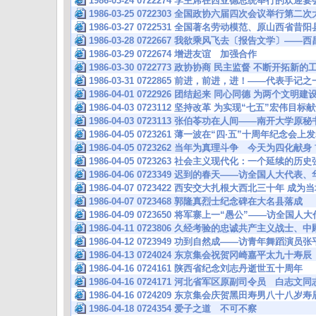
1986-03-24 0722274 李主席在西亚德总统举行的欢
1986-03-25 0722303 全国政协六届四次会议举行第
1986-03-27 0722531 全国著名劳动模范、原山西省
1986-03-28 0722667 我欲乘风飞去〔报告文学〕—
1986-03-29 0722674 增进友谊 加强合作
1986-03-30 0722773 政协协商 民主监督 不断开拓
1986-03-31 0722865 前进，前进，进！——代表手记之
1986-04-01 0722926 团结起来 同心同德 为两个文
1986-04-03 0723112 坚持改革 为实现“七五”宏伟
1986-04-03 0723113 张伯苓功在人间——南开大
1986-04-05 0723261 薄一波在“四·五”十周年纪念会
1986-04-05 0723262 当年为真理斗争 今天为四化献身
1986-04-05 0723263 社会主义现代化：一个延续的
1986-04-06 0723349 迟到的春天——访全国人大
1986-04-07 0723422 西安交大扎根大西北三十年 成
1986-04-07 0723468 郭隆真烈士纪念碑在大名县落成
1986-04-09 0723650 将军寨上一“愚公”——访
1986-04-11 0723806 久经考验的忠诚共产主义战士
1986-04-12 0723949 功到自然成——访青年舞蹈演员张
1986-04-13 0724024 东京集会祝贺冈崎嘉平太九十
1986-04-16 0724161 陕西省纪念刘志丹逝世五十周年
1986-04-16 0724171 河北省军区原副司令员 白志
1986-04-16 0724209 东京集会庆贺黑田寿男八十八
1986-04-18 0724354 爱子之道 不可不察