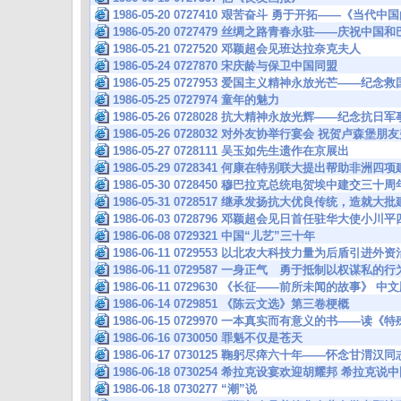
1986-05-20 0727410 艰苦奋斗 勇于开拓——《当
1986-05-20 0727479 丝绸之路青春永驻——庆祝
1986-05-21 0727520 邓颖超会见班达拉奈克夫人
1986-05-24 0727870 宋庆龄与保卫中国同盟
1986-05-25 0727953 爱国主义精神永放光芒——纪念
1986-05-25 0727974 童年的魅力
1986-05-26 0728028 抗大精神永放光辉——纪念
1986-05-26 0728032 对外友协举行宴会 祝贺卢森
1986-05-27 0728111 吴玉如先生遗作在京展出
1986-05-29 0728341 何康在特别联大提出帮助非洲
1986-05-30 0728450 穆巴拉克总统电贺埃中建交
1986-05-31 0728517 继承发扬抗大优良传统，造就
1986-06-03 0728796 邓颖超会见日首任驻华大使小川
1986-06-08 0729321 中国“儿艺”三十年
1986-06-11 0729553 以北农大科技力量为后盾引进
1986-06-11 0729587 一身正气 勇于抵制以权谋私
1986-06-11 0729630 《长征——前所未闻的故事》 中
1986-06-14 0729851 《陈云文选》第三卷梗概
1986-06-15 0729970 一本真实而有意义的书——读《
1986-06-16 0730050 罪魁不仅是苍天
1986-06-17 0730125 鞠躬尽瘁六十年——怀念甘渭汉同
1986-06-18 0730254 希拉克设宴欢迎胡耀邦 希拉克
1986-06-18 0730277 “潮”说