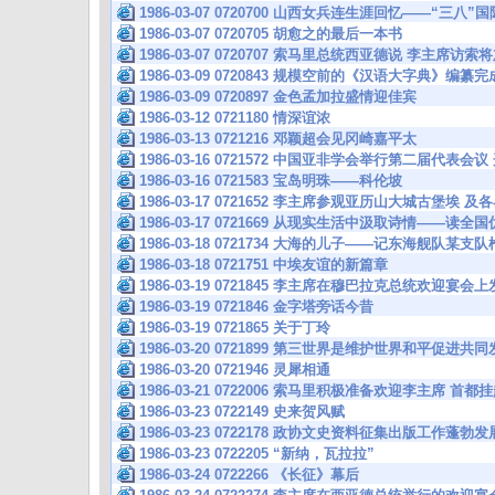
1986-03-07 0720700 山西女兵连生涯回忆——“三
1986-03-07 0720705 胡愈之的最后一本书
1986-03-07 0720707 索马里总统西亚德说 李主席访
1986-03-09 0720843 规模空前的《汉语大字典》编纂完
1986-03-09 0720897 金色孟加拉盛情迎佳宾
1986-03-12 0721180 情深谊浓
1986-03-13 0721216 邓颖超会见冈崎嘉平太
1986-03-16 0721572 中国亚非学会举行第二届代表会
1986-03-16 0721583 宝岛明珠——科伦坡
1986-03-17 0721652 李主席参观亚历山大城古堡
1986-03-17 0721669 从现实生活中汲取诗情——
1986-03-18 0721734 大海的儿子——记东海舰队某
1986-03-18 0721751 中埃友谊的新篇章
1986-03-19 0721845 李主席在穆巴拉克总统欢迎宴
1986-03-19 0721846 金字塔旁话今昔
1986-03-19 0721865 关于丁玲
1986-03-20 0721899 第三世界是维护世界和平促进
1986-03-20 0721946 灵犀相通
1986-03-21 0722006 索马里积极准备欢迎李主席 
1986-03-23 0722149 史来贺风赋
1986-03-23 0722178 政协文史资料征集出版工作蓬勃发
1986-03-23 0722205 “新纳，瓦拉拉”
1986-03-24 0722266 《长征》幕后