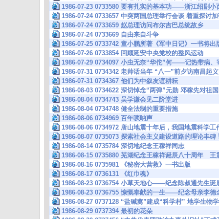
1986-07-23 0733580 要有扎实的基本功——浙江绍
1986-07-24 0733657 中突两国总理举行会谈 着重
1986-07-24 0733659 赵总理访问布尔吉巴总统故乡
1986-07-24 0733669 自由来自斗争
1986-07-25 0733742 童小鹏所著《军中日记》一书将出
1986-07-26 0733854 回顾延安中央党校的整风运动
1986-07-29 0734097 小虫无奈“华佗”何——记热带
1986-07-31 0734342 老帅话当年 “八一”前夕访
1986-07-31 0734367 他们为中叙友谊耕耘
1986-08-03 0734622 深切悼念“两弹”元勋 邓稼先
1986-08-04 0734743 吴学谦会见二阶堂进
1986-08-04 0734748 健全法制的重要措施
1986-08-06 0734969 百年唢呐声
1986-08-06 0734972 唐山地震十年后，我国地震科
1986-08-07 0735073 探索社会主义建设道路的理
1986-08-14 0735784 深切地纪念王稼祥同志
1986-08-15 0735880 芜湖纪念王稼祥诞辰八十周
1986-08-16 0735981 《秘密大营救》一书出版
1986-08-17 0736131 《红巾魂》
1986-08-23 0736754 小草天地心——纪念陈叔通先
1986-08-23 0736755 慷慨奉献的一生——纪念母亲
1986-08-27 0737128 “盐碱窝”建成“科学村” 地
1986-08-29 0737394 最初的花朵