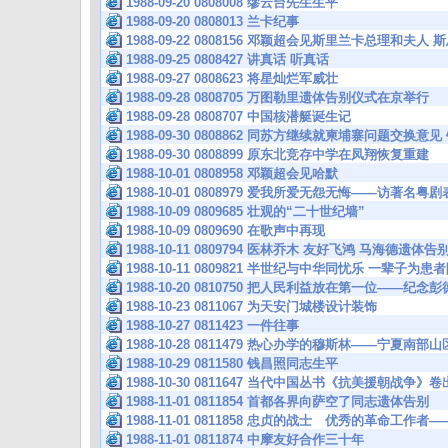
1988-09-20 0808008 缪云台先生生平
1988-09-20 0808013 兰卡纪事
1988-09-22 0808156 邓颖超会见斯里兰卡总理和夫
1988-09-25 0808427 讲真话 听真话
1988-09-27 0808623 将星灿烂军威壮
1988-09-28 0808705 万图勒里遗体告别仪式在京举行
1988-09-28 0808707 中国核潜艇诞生记
1988-09-30 0808862 同苏方继续就柬埔寨问题交
1988-09-30 0808899 原东北竞存中学在凤翔恢复重建
1988-10-01 0808958 邓颖超会见哈默
1988-10-01 0808979 爱我所爱无怨无悔——访著名
1988-10-09 0809685 壮观的“二十世纪墙”
1988-10-09 0809690 在歌声中再现
1988-10-11 0809794 医林乔木 友好飞鸿 马海德遗
1988-10-11 0809821 半世纪与中华同忧乐 一辈子为
1988-10-20 0810750 把人民利益放在第一位——
1988-10-23 0811067 为天安门城楼设计装饰
1988-10-27 0811423 一件往事
1988-10-28 0811479 热心办学的穆斯林——宁夏南部
1988-10-29 0811580 钱昌照同志生平
1988-10-30 0811647 当代中国丛书《抗美援朝战争》
1988-11-01 0811854 首都各界向萨空了同志遗体告别
1988-11-01 0811858 忠贞的战士 优秀的革命工
1988-11-01 0811874 中摩友好合作三十年