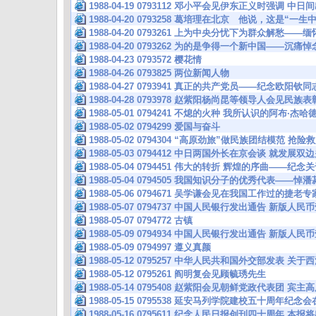
1988-04-19 0793112 邓小平会见伊东正义时强调 中
1988-04-20 0793258 葛培理在北京 他说，这是“一
1988-04-20 0793261 上为中央分忧下为群众解愁
1988-04-20 0793262 为的是争得一个新中国——沉
1988-04-23 0793572 樱花情
1988-04-26 0793825 两位新闻人物
1988-04-27 0793941 真正的共产党员——纪念欧阳
1988-04-28 0793978 赵紫阳杨尚昆等领导人会见民
1988-05-01 0794241 不熄的火种 我所认识的阿布·杰哈
1988-05-02 0794299 爱国与奋斗
1988-05-02 0794304 “高原劲旅”做民族团结模范 
1988-05-03 0794412 中日两国外长在京会谈 就发
1988-05-04 0794451 伟大的转折 辉煌的序曲—
1988-05-04 0794505 我国知识分子的优秀代表——悼
1988-05-06 0794671 吴学谦会见在我国工作过的捷老专
1988-05-07 0794737 中国人民银行发出通告 新版
1988-05-07 0794772 古镇
1988-05-09 0794934 中国人民银行发出通告 新版
1988-05-09 0794997 遵义真颜
1988-05-12 0795257 中华人民共和国外交部发表
1988-05-12 0795261 阎明复会见顾毓琇先生
1988-05-14 0795408 赵紫阳会见朝鲜党政代表团 
1988-05-15 0795538 延安马列学院建校五十周年纪念
1988-05-16 0795611 纪念人民日报创刊四十周年