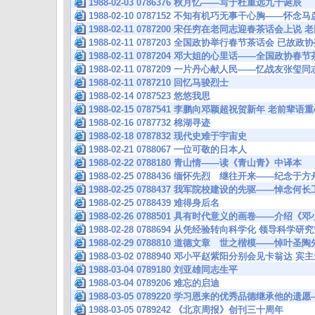
1988-02-03 0786376 秋月忆——写于杜重远九十诞辰
1988-02-10 0787152 不知有机巧无事干心胸——怀念
1988-02-11 0787200 宋任穷在老同志迎春茶话会
1988-02-11 0787203 全国政协举行春节茶话会 已
1988-02-11 0787204 邓大姐的心里话——全国政协
1988-02-11 0787209 一片丹心献人民——忆战友张玺同
1988-02-11 0787210 回忆马骏烈士
1988-02-14 0787523 悠悠我思
1988-02-15 0787541 李鹏向邓颖超祝贺新年 老前辈
1988-02-16 0787732 棉湖寻迹
1988-02-18 0787832 现代史难于宇宙史
1988-02-21 0788067 一位可敬的日本人
1988-02-22 0788180 青山情——读《青山青》中译本
1988-02-25 0788436 缅怀先烈 继往开来——纪
1988-02-25 0788437 我军院校建设的先驱——悼念何
1988-02-25 0788439 难得身后名
1988-02-26 0788501 具有时代意义的画卷——介绍
1988-02-28 0788694 从凭经验转向科学化 领导科学
1988-02-29 0788810 道德文章 世之楷模——悼叶圣
1988-03-02 0788940 邓小平赵紫阳分别会见卡翁
1988-03-04 0789180 刘亚雄同志生平
1988-03-04 0789206 难忘的启迪
1988-03-05 0789220 学习恩来的优秀品德继承他
1988-03-05 0789242 《北京周报》创刊三十周年