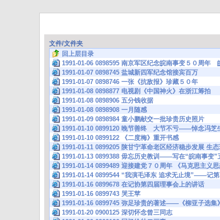
文件/文件夹
回上层目录
1991-01-06 0898595 南京军区纪念皖南事变５０周
1991-01-07 0898745 盐城新四军纪念馆接宾百万
1991-01-07 0898746 一张《抗敌报》珍藏５０年
1991-01-08 0898877 电视剧《中国神火》在浙江筹拍
1991-01-08 0898906 五分钱收据
1991-01-08 0898908 一月随感
1991-01-09 0898984 童小鹏献交一批珍贵历史照片
1991-01-10 0899120 晚节善终 大节不亏——悼念
1991-01-10 0899122 《二度梅》重开书感
1991-01-11 0899205 陕甘宁革命老区经济稳步发展
1991-01-13 0899388 毋忘历史教训——写在“皖南事
1991-01-14 0899489 迎接建党７０周年 《马克思
1991-01-14 0899544 “我演毛泽东 追求无止境”——
1991-01-16 0899678 在记协第四届理事会上的讲话
1991-01-16 0899743 哭王苹
1991-01-16 0899745 弥足珍贵的著述——《柳亚子选
1991-01-20 0900125 深切怀念曾三同志