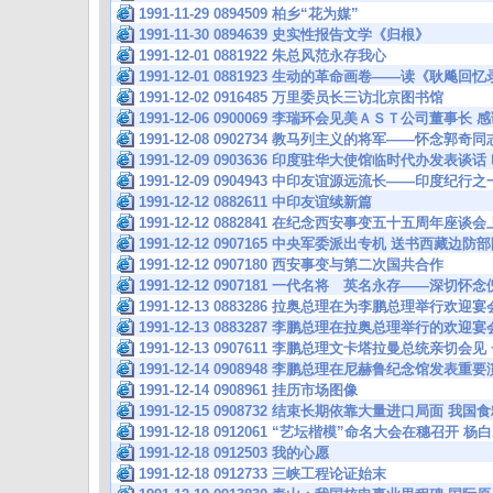
1991-11-29 0894509 柏乡“花为媒”
1991-11-30 0894639 史实性报告文学《归根》
1991-12-01 0881922 朱总风范永存我心
1991-12-01 0881923 生动的革命画卷——读《耿飚回
1991-12-02 0916485 万里委员长三访北京图书馆
1991-12-06 0900069 李瑞环会见美ＡＳＴ公司董
1991-12-08 0902734 教马列主义的将军——怀念郭奇同
1991-12-09 0903636 印度驻华大使馆临时代办发
1991-12-09 0904943 中印友谊源远流长——印度纪行之
1991-12-12 0882611 中印友谊续新篇
1991-12-12 0882841 在纪念西安事变五十五周年座
1991-12-12 0907165 中央军委派出专机 送书西藏边防
1991-12-12 0907180 西安事变与第二次国共合作
1991-12-12 0907181 一代名将 英名永存——深切
1991-12-13 0883286 拉奥总理在为李鹏总理举行欢
1991-12-13 0883287 李鹏总理在拉奥总理举行的欢
1991-12-13 0907611 李鹏总理文卡塔拉曼总统亲切
1991-12-14 0908948 李鹏总理在尼赫鲁纪念馆发表
1991-12-14 0908961 挂历市场图像
1991-12-15 0908732 结束长期依靠大量进口局面 我
1991-12-18 0912061 “艺坛楷模”命名大会在穗召开
1991-12-18 0912503 我的心愿
1991-12-18 0912733 三峡工程论证始末