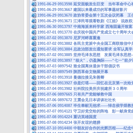
1991-06-29 0913598 延安面貌发生巨变 当年革命
1991-06-29 0913667 建国以来最成功的军事题材影
1991-06-29 0913670 政协常委会第十五次会议闭
1991-06-29 0913671 江泽民等观看歌剧《江姐》 
1991-06-30 0913797 中南海派来科学家 西海固遍开致
1991-07-01 0913770 在庆祝中国共产党成立七十周
1991-07-02 0913870 尼罗河畔喜重逢
1991-07-02 0913882 各民主党派中央全国工商联致
1991-07-02 0913884 总政治部发出通知要求 全军
1991-07-02 0913885 坚持毛泽东思想 发展毛泽东
1991-07-02 0913897 “核火”，仍盈胸际——“七一
1991-07-03 0897542 致全国离休退休干部倡议书
1991-07-03 0897549 陕西革命文物展开幕
1991-07-03 0913918 曼德拉接见朱善卿
1991-07-03 0913927 你是灯塔——回忆在北京第一次
1991-07-04 0913982 社科院拉美所庆祝建所３０周年
1991-07-06 0897665 只有共产党能够救中国
1991-07-06 0897672 王震会见日本讲谈社社长
1991-07-06 0914087 毕生奉献无他求——悼念侯学煜教
1991-07-07 0914121 守卫好党交给的阵地 彭一献
1991-07-08 0914224 重访英雄国度
1991-07-08 0914234 张开友谊的翅膀
1991-07-10 0914400 中朝友好合作的光辉历程——