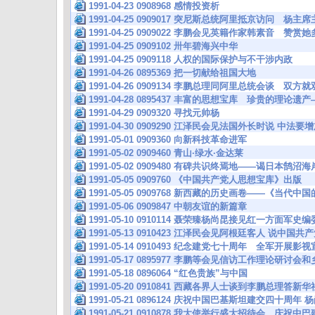
1991-04-23 0908968 感情投资析
1991-04-25 0909017 突尼斯总统阿里抵京访问 杨
1991-04-25 0909022 李鹏会见英籍作家韩素音 
1991-04-25 0909102 卅年碧海兴中华
1991-04-25 0909118 人权的国际保护与不干涉内政
1991-04-26 0895369 把一切献给祖国大地
1991-04-26 0909134 李鹏总理同阿里总统会谈 双
1991-04-28 0895437 丰富的思想宝库 珍贵的理
1991-04-29 0909320 寻找元帅杨
1991-04-30 0909290 江泽民会见法国外长时说 中
1991-05-01 0909360 向新科技革命进军
1991-05-02 0909460 青山·绿水·金达莱
1991-05-02 0909480 有碑共识终焉地——谒日本鹄
1991-05-05 0909760 《中国共产党人思想宝库》出版
1991-05-05 0909768 新西藏的历史画卷——《当代
1991-05-06 0909847 中朝友谊的新篇章
1991-05-10 0910114 聂荣臻杨尚昆接见红一方面军
1991-05-13 0910423 江泽民会见阿根廷客人 说中
1991-05-14 0910493 纪念建党七十周年 全军开展影
1991-05-17 0895977 李鹏等会见信访工作理论研讨
1991-05-18 0896064 “红色贵族”与中国
1991-05-20 0910841 西藏各界人士谈到李鹏总理答
1991-05-21 0896124 庆祝中国巴基斯坦建交四十周年
1991-05-21 0910878 我大使举行盛大招待会 庆祝中