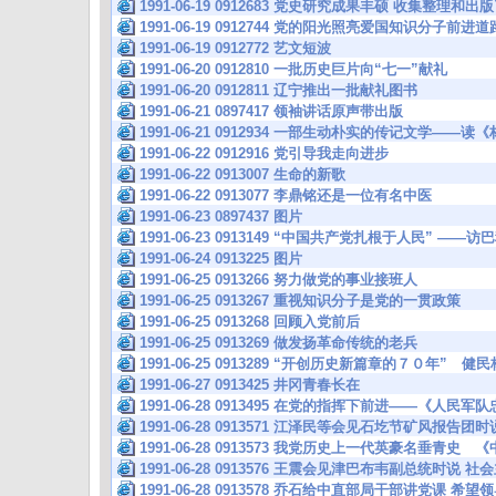
1991-06-19 0912683 党史研究成果丰硕 收集整理
1991-06-19 0912744 党的阳光照亮爱国知识分子前进道
1991-06-19 0912772 艺文短波
1991-06-20 0912810 一批历史巨片向“七一”献礼
1991-06-20 0912811 辽宁推出一批献礼图书
1991-06-21 0897417 领袖讲话原声带出版
1991-06-21 0912934 一部生动朴实的传记文学——读
1991-06-22 0912916 党引导我走向进步
1991-06-22 0913007 生命的新歌
1991-06-22 0913077 李鼎铭还是一位有名中医
1991-06-23 0897437 图片
1991-06-23 0913149 “中国共产党扎根于人民” 
1991-06-24 0913225 图片
1991-06-25 0913266 努力做党的事业接班人
1991-06-25 0913267 重视知识分子是党的一贯政策
1991-06-25 0913268 回顾入党前后
1991-06-25 0913269 做发扬革命传统的老兵
1991-06-25 0913289 “开创历史新篇章的７０年”
1991-06-27 0913425 井冈青春长在
1991-06-28 0913495 在党的指挥下前进——《人
1991-06-28 0913571 江泽民等会见石圪节矿风报告
1991-06-28 0913573 我党历史上一代英豪名垂青史
1991-06-28 0913576 王震会见津巴布韦副总统时
1991-06-28 0913578 乔石给中直部局干部讲党课 