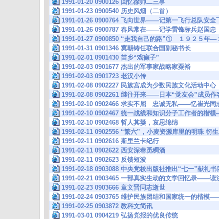
1991-01-20 0900126 回忆徐帅二三事
1991-01-23 0900540 历史风烟（二首）
1991-01-26 0900764 飞向世界——记第一飞行总队
1991-01-26 0900787 春风常在——记学雷锋标兵赵国忠
1991-01-27 0900850 “走我自己的路”① １９２
1991-01-31 0901346 冀朝铸任联合国副秘书长
1991-02-01 0901430 苗乡“戏癫子”
1991-02-03 0901677 杰出的军事家战略家粟裕
1991-02-03 0901723 老汉小传
1991-02-08 0902227 民族宫成为少数民族文化活动中心
1991-02-08 0902261 继往开来——日本“觉友会”成
1991-02-10 0902466 求实不屈 忠诚无私——忆崔光同
1991-02-10 0902467 统一战线和知识分子工作者
1991-02-10 0902468 哲人其萎，哀思绵绵
1991-02-11 0902556 “繁六”，小麦资源库里的明珠
1991-02-11 0902616 斯里兰卡纪行
1991-02-11 0902622 西安深巷觅稠酒
1991-02-11 0902623 反馈短波
1991-02-18 0903088 中央党校出版社推出“七一”献
1991-02-21 0903465 一部真实生动的文学回忆录—
1991-02-23 0903666 章文晋同志逝世
1991-02-24 0903765 维护民族团结和国家统一的楷
1991-02-25 0903872 教科文简讯
1991-03-01 0904219 弘扬党报的优良传统