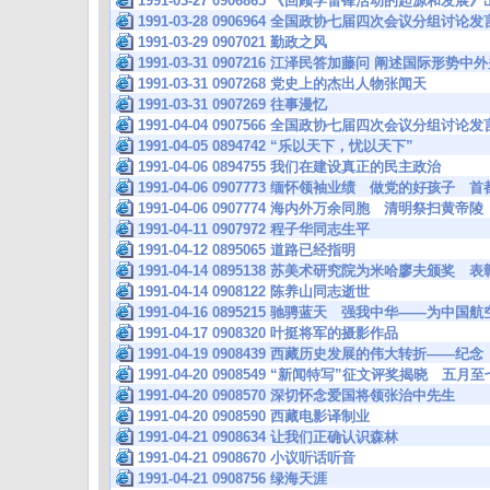
1991-03-27 0906865 《回顾学雷锋活动的起源和发展
1991-03-28 0906964 全国政协七届四次会议分组讨论
1991-03-29 0907021 勤政之风
1991-03-31 0907216 江泽民答加藤问 阐述国际形势
1991-03-31 0907268 党史上的杰出人物张闻天
1991-03-31 0907269 往事漫忆
1991-04-04 0907566 全国政协七届四次会议分组讨论
1991-04-05 0894742 “乐以天下，忧以天下”
1991-04-06 0894755 我们在建设真正的民主政治
1991-04-06 0907773 缅怀领袖业绩 做党的好孩子
1991-04-06 0907774 海内外万余同胞 清明祭扫黄帝陵
1991-04-11 0907972 程子华同志生平
1991-04-12 0895065 道路已经指明
1991-04-14 0895138 苏美术研究院为米哈廖夫颁
1991-04-14 0908122 陈养山同志逝世
1991-04-16 0895215 驰骋蓝天 强我中华——为
1991-04-17 0908320 叶挺将军的摄影作品
1991-04-19 0908439 西藏历史发展的伟大转折——
1991-04-20 0908549 “新闻特写”征文评奖揭晓 
1991-04-20 0908570 深切怀念爱国将领张治中先生
1991-04-20 0908590 西藏电影译制业
1991-04-21 0908634 让我们正确认识森林
1991-04-21 0908670 小议听话听音
1991-04-21 0908756 绿海天涯