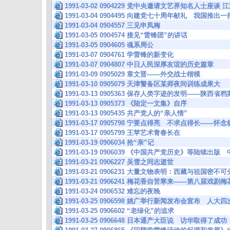
1991-03-02 0904229 党中央邀请文艺界知名人士座
1991-03-04 0904495 向建党七十周年献礼 我国推
1991-03-04 0904557 三见申凤梅
1991-03-05 0904574 接见“雷锋团”的讲话
1991-03-05 0904605 魂系周公
1991-03-07 0904761 学雷锋的新变化
1991-03-07 0904807 中日人民深厚友谊的历史篇章
1991-03-09 0905029 章文晋——外交战士楷模
1991-03-10 0905079 天津警备区某师夜间训练成果大
1991-03-13 0905363 保存人类字迹的发明——陕
1991-03-13 0905373 《陆定一文集》自序
1991-03-13 0905435 共产党人的“亲人情”
1991-03-17 0905798 宁要点得亮 不求点得长——
1991-03-17 0905799 王苹艺术青春长在
1991-03-19 0906034 抢“亲”记
1991-03-19 0906039 《中国共产党历史》等陆续出
1991-03-21 0906227 吴雪之同志逝世
1991-03-21 0906231 大量文物表明：西藏与祖国密不可
1991-03-21 0906241 梅花香自苦寒来——第八届戏
1991-03-24 0906532 难忘的夜晚
1991-03-25 0906598 姚广举行新闻发布会宣布 人
1991-03-25 0906602 “老绿化”的追求
1991-03-25 0906648 日本通产大臣说 访华取得了