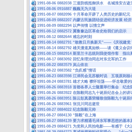
1991-08-06 0882038 三道防线抵御洪水 名城淮安古
1991-08-06 0916887 巍巍无为大堤
1991-08-07 0882096 十月革命开辟了人类历史的新纪元
1991-08-09 0882207 内蒙古民族团结促进经济发展
1991-08-09 0882294 以声传情 以情立声
1991-08-12 0882572 冀鲁豫边区革命史给我们的启示
1991-08-12 0882644 难忘的时刻
1991-08-14 0882791 “敢教日月换新天”——《
1991-08-14 0882792 雄关漫道真如铁——读《遵义会
1991-08-15 0882914 斯里兰卡总统到我使馆作客
1991-08-17 0883092 回忆朱理治同志对东北军的工作
1991-08-22 0883579 岚山依在
1991-08-22 0883582 “负疚感”情话
1991-08-23 0883598 江泽民会见苏貌时说 五项原
1991-08-24 0883781 雄才大略 襟怀坦荡——怀念敬
1991-08-26 0883918 首都各界人士隆重举行集会
1991-08-26 0883922 在陈毅同志九十诞辰纪念会
1991-08-26 0883951 陈云彭真聂荣臻致信陈毅九十
1991-08-26 0883961 张沈川同志逝世
1991-08-27 0884022 纪念陈毅元帅
1991-08-27 0884130 “陈毅”在上海
1991-08-27 0884139 要力求精通毛泽东军事思想的
1991-08-29 0884271 为党和人民拍电影——有感
1991-08-29 0884272 真诚地拥抱时代和观众——“