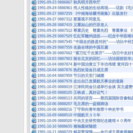
1991-09-23 0886867 秋风明月西华厅
1991-09-24 0886961 伟人性格的生动再现——话剧
1991-09-27 0887259 《中南海珍藏书画集》出版发行
1991-09-27 0887312 要重视不同意见
1991-09-28 0887415 义重如山的巴亚老人
1991-09-29 0887512 尊重历史 尊重先烈 尊重
1991-09-29 0887529 忆红军赣州战役——纪念中华
1991-09-29 0887545 “中国走的路是对的”——
1991-09-29 0887559 名扬全球的中国豆腐
1991-09-30 0887662 “紫万红千次第开”——访日
1991-10-03 0887903 留在北京的回忆——访法国前
1991-10-04 0887874 新中国治黄立下丰功伟绩 黄河
1991-10-04 0887876 热烈欢迎金日成主席
1991-10-04 0887959 节日的天安门城楼
1991-10-04 0887978 走出自己发展航天事业的道路
1991-10-05 0888019 江泽民同金日成举行会谈 宾
1991-10-05 0888105 王铁成，真好运气！
1991-10-05 0888113 共同的语言——第四届国际音
1991-10-06 0888207 毛主席的一盆猪蹄汤
1991-10-06 0888216 丁守和向青年推荐十种史学书
1991-10-09 0888510 中国航天３５年
1991-10-09 0888520 中央文史研究馆纪念建馆４０周年
1991-10-10 0888655 领袖题材随想
1991-10-11 0888729 鲜花寄深情——金日成主席参观