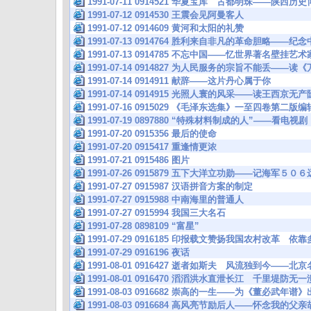
1991-07-11 0914521 华夏宝库 古都明珠——陕西
1991-07-12 0914530 王震会见阿曼客人
1991-07-12 0914609 黄河和太阳的礼赞
1991-07-13 0914764 胜利来自非凡的革命胆略——
1991-07-13 0914785 不忘中国——忆世界著名壁挂
1991-07-14 0914827 为人民服务的宗旨不能丢—
1991-07-14 0914911 献辞——这片丹心属于你
1991-07-14 0914915 光照人寰的风采——读王西
1991-07-16 0915029 《毛泽东选集》一至四卷第二版
1991-07-19 0897880 “特殊材料制成的人”——看电
1991-07-20 0915356 最后的使命
1991-07-20 0915417 重逢情更浓
1991-07-21 0915486 图片
1991-07-26 0915879 五下大洋立功勋——记海军５
1991-07-27 0915987 汉语拼音方案的制定
1991-07-27 0915988 中南海里的普通人
1991-07-27 0915994 我国三大名石
1991-07-28 0898109 “富星”
1991-07-29 0916185 印报载文赞扬我国农村改革
1991-07-29 0916196 夜话
1991-08-01 0916427 逝者如斯夫 风流独到今——
1991-08-01 0916470 滔滔洪水直泄长江 千里堤防
1991-08-03 0916682 崇高的一生——为《董必武年谱
1991-08-03 0916684 高风亮节励后人——怀念我的父