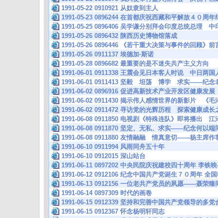
1991-05-22 0910921 从奴隶到主人
1991-05-23 0896244 在首都庆祝西藏和平解放４０
1991-05-25 0896406 吴学谦分别拜会印度总统总理 
1991-05-26 0896432 陕西历史博物馆落成
1991-05-26 0896446 《若干重大决策与事件的回顾》前
1991-05-26 0911137 埃德加·斯诺
1991-05-28 0896682 最重要的是不迷失共产主义方向
1991-06-01 0911338 王震会见日本客人时说 中
1991-06-01 0911413 坚毅 坦荡 博学 求实——
1991-06-02 0896916 促进高新技术产业开发区健康发展
1991-06-02 0911430 揭示伟人感情世界的新影片
1991-06-02 0911472 寻访党的光辉历程 探索健康
1991-06-08 0911850 电视剧《特殊连队》即将播出
1991-06-08 0911870 坚定、无私、求实——纪念何
1991-06-08 0911880 友情融融 情真意切——杨主
1991-06-10 0911994 风雨同舟五十年
1991-06-10 0912015 深山站台
1991-06-11 0897202 中央民院庆祝建校四十周年
1991-06-12 0912106 纪念中国共产党诞生７０周年 
1991-06-13 0912156 一位老共产党员的夙愿——
1991-06-14 0897309 时代的画卷
1991-06-15 0912339 坚持和完善中国共产党领导
1991-06-15 0912367 怀念杨明轩同志