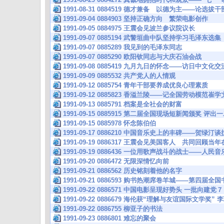
1991-08-31 0884519 德才兼备 以德为主——论选拔
1991-09-04 0884903 坚持正确方向 繁荣电影创作
1991-09-05 0884975 王震会见波兰参议院议长
1991-09-07 0885194 武警垣曲中队坚持学习毛泽东选集
1991-09-07 0885289 我见到的毛泽东同志
1991-09-07 0885290 欧阳钦同志与大庆石油会战
1991-09-08 0885419 九月九日的怀念——访日中
1991-09-09 0885532 共产党人的人情观
1991-09-12 0885754 青年干部要养成优良心理素质
1991-09-12 0885823 香溢兰陵——记全国劳动模范崔学
1991-09-13 0885791 档案是全社会的财富
1991-09-15 0885915 第二届全国现场短新闻颁奖 
1991-09-15 0885978 怀念陈伯伯
1991-09-17 0886210 中国音乐史上的丰碑——贺绿
1991-09-19 0886317 王震会见美国客人 共同回
1991-09-19 0886436 一位用歌声战斗的战士——人
1991-09-20 0886472 无限深情忆向前
1991-09-21 0886562 历史铭刻着他的名字
1991-09-21 0886593 购书热潮席卷羊城——第四届全
1991-09-22 0886571 中国电影呈现好势头 一批
1991-09-22 0886679 海伦获“理解与友谊国际文学
1991-09-22 0886755 柳亚子的书法
1991-09-23 0886801 难忘的聚会