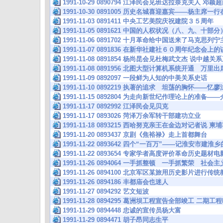
1991-10-29 0890794 江泽民会见班达拉奈克夫人
1991-10-30 0891005 历史名城喜迎嘉宾——杨主席一
1991-11-03 0891411 中央工艺美院庆祝建院３５周年
1991-11-05 0891621 中国的人权状况（八、九、十部分
1991-11-06 0891702 十月革命给中国送来了马克思列
1991-11-07 0891836 在新华社建社６０周年纪念会上
1991-11-08 0891854 杨尚昆会见杜梅武文杰 说
1991-11-08 0891956 北图大型计算机系统开通 万里
1991-11-09 0892097 一段鲜为人知的中美关系史话
1991-11-10 0892219 执著的追求 坦荡的胸怀——忆
1991-11-15 0892804 为走向新世纪作理论上的准备
1991-11-17 0892992 江泽民会见贝克
1991-11-17 0893026 菏泽万余军转干部建功立业
1991-11-18 0893215 西哈努克亲王在金边对记者说
1991-11-20 0893437 京剧《焦裕禄》走上首都舞台
1991-11-22 0893642 四个“一百万”——记淮安市建
1991-11-22 0893654 专家学者高度评价革命历史题材
1991-11-26 0894064 一手抓整顿 一手抓繁荣 社
1991-11-26 0894100 北京军区某旅用历史影片进行传
1991-11-26 0894186 丰都庙会也迷人
1991-11-27 0894292 艺文短波
1991-11-28 0894295 葛洲坝工程宣告全部竣工 二期
1991-11-29 0894448 忠诚的宣传员杨大富
1991-11-29 0894471 胡子昂同志生平