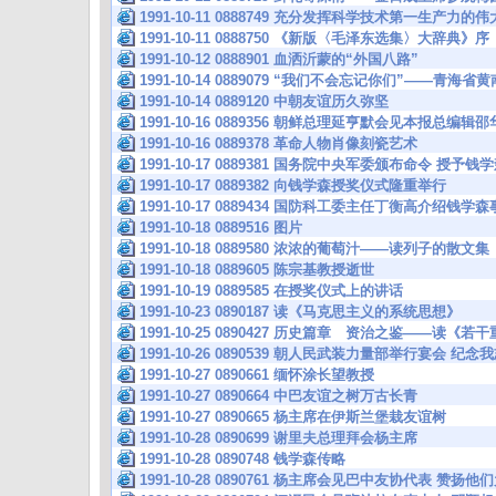
1991-10-11 0888749 充分发挥科学技术第一生产力
1991-10-11 0888750 《新版〈毛泽东选集〉大辞典》序
1991-10-12 0888901 血洒沂蒙的“外国八路”
1991-10-14 0889079 “我们不会忘记你们”——青海
1991-10-14 0889120 中朝友谊历久弥坚
1991-10-16 0889356 朝鲜总理延亨默会见本报总编
1991-10-16 0889378 革命人物肖像刻瓷艺术
1991-10-17 0889381 国务院中央军委颁布命令 授予
1991-10-17 0889382 向钱学森授奖仪式隆重举行
1991-10-17 0889434 国防科工委主任丁衡高介绍钱
1991-10-18 0889516 图片
1991-10-18 0889580 浓浓的葡萄汁——读列子的散文
1991-10-18 0889605 陈宗基教授逝世
1991-10-19 0889585 在授奖仪式上的讲话
1991-10-23 0890187 读《马克思主义的系统思想》
1991-10-25 0890427 历史篇章 资治之鉴——读《
1991-10-26 0890539 朝人民武装力量部举行宴会
1991-10-27 0890661 缅怀涂长望教授
1991-10-27 0890664 中巴友谊之树万古长青
1991-10-27 0890665 杨主席在伊斯兰堡栽友谊树
1991-10-28 0890699 谢里夫总理拜会杨主席
1991-10-28 0890748 钱学森传略
1991-10-28 0890761 杨主席会见巴中友协代表 