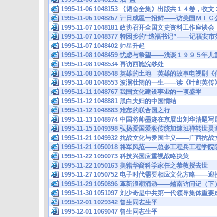
1995-11-06 1048153 《韬奋全集》出版共１４卷
1995-11-06 1048267 计日成屋一招鲜——访美国ＭＩ
1995-11-07 1048181 政协召开全国文史资料工作座谈会
1995-11-07 1048377 特困乡的“造福书记”——记
1995-11-07 1048402 帅星升起
1995-11-08 1048459 忧虑与希望——浅谈１９９５
1995-11-08 1048534 再访西施浣纱处
1995-11-08 1048548 英雄的土地 英雄的故事电
1995-11-08 1048553 波澜壮阔的一生——读《叶剑英传
1995-11-11 1048767 我国文化建设事业的一项盛举
1995-11-12 1048881 黑白夫妇的中国情结
1995-11-12 1048883 难忘的联合国之行
1995-11-13 1048974 中国将帅墨迹在京展出刘华清
1995-11-15 1049398 弘扬爱国爱教传统加速班禅转
1995-11-21 1049932 抗战文化与爱国主义——广西
1995-11-21 1050018 将军风范——总参工程兵工
1995-11-22 1050073 科技兴国应重视战略决策
1995-11-22 1050163 美籍华裔科学家任之恭教授去世
1995-11-27 1050752 电子时代需要相应文化方略
1995-11-29 1050896 革新浪潮涌动——越南访问记（下
1995-11-30 1051097 刘少奇是中共第一代领导集体
1995-12-01 1029342 曾生同志生平
1995-12-01 1069047 曾生同志生平