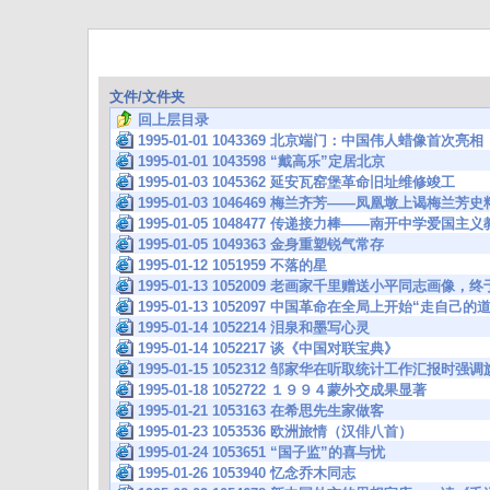
文件/文件夹
回上层目录
1995-01-01 1043369 北京端门：中国伟人蜡像首次亮相
1995-01-01 1043598 “戴高乐”定居北京
1995-01-03 1045362 延安瓦窑堡革命旧址维修竣工
1995-01-03 1046469 梅兰齐芳——凤凰墩上谒梅兰芳
1995-01-05 1048477 传递接力棒——南开中学爱国主
1995-01-05 1049363 金身重塑锐气常存
1995-01-12 1051959 不落的星
1995-01-13 1052009 老画家千里赠送小平同志画像
1995-01-13 1052097 中国革命在全局上开始“走自
1995-01-14 1052214 泪泉和墨写心灵
1995-01-14 1052217 谈《中国对联宝典》
1995-01-15 1052312 邹家华在听取统计工作汇报时
1995-01-18 1052722 １９９４蒙外交成果显著
1995-01-21 1053163 在希思先生家做客
1995-01-23 1053536 欧洲旅情（汉俳八首）
1995-01-24 1053651 “国子监”的喜与忧
1995-01-26 1053940 忆念乔木同志