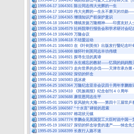
1995-04-15 1064143 镌刻在群山与蓝天上的苍莽人
1995-04-17 1064301 陈云同志伟大光辉的一生
1995-04-17 1064320 伟大光辉的一生永不磨灭的
1995-04-17 1064365 增强知识产权保护意识
1995-04-18 1064475 继续发扬万隆精神——印度友好
1995-04-19 1064579 社科院举行报告会和学术研
1995-04-19 1064609 万隆会议
1995-04-19 1064618 不结盟运动
1995-04-21 1064803 在《叶剑英传》出版发行暨纪
1995-04-21 1064808 缅怀叶剑英同志丰功伟绩
1995-04-21 1064921 探寻生活的真谛
1995-04-21 1064939 永生难忘的教材——忆我的妈妈
1995-04-22 1065073 走向世界的步伐——天津市承
1995-04-22 1065082 深切的怀念
1995-04-22 1065083 战冰凌
1995-04-25 1065364 万隆纪念亚非会议四十周年
1995-04-25 1065410 《民族画报》纪念创刊４０周年
1995-04-27 1065688 康世恩同志生平
1995-05-01 1066075 驭风驶向大海——第四十三届世
1995-05-05 1066587 “十水言”碑前的思索
1995-05-05 1066597 棉花状元镇
1995-05-16 1067774 李鹏会见英国贸工大臣时说
1995-05-19 1068327 深切的怀念珍贵的遗产——悼
1995-05-20 1068399 长夜行人路不迷