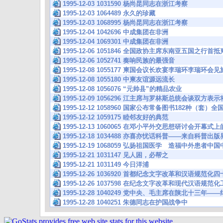
1995-12-03 1031590 杨尚昆同志在浙江考察
1995-12-03 1064489 永久的珍藏
1995-12-03 1068995 杨尚昆同志在浙江考察
1995-12-04 1042696 中成集团在非洲
1995-12-04 1069301 中成集团在非洲
1995-12-06 1051846 全国政协主席东南亚五国之行
1995-12-06 1052741 奏响民族的最强音
1995-12-08 1055177 柬国会议长欢宴李瑞环李瑞环
1995-12-08 1055180 中柬友谊源远流长
1995-12-08 1056076 “元帅县”的精品农业
1995-12-09 1056296 江主席与罗林斯总统会谈双方
1995-12-12 1058960 国家公布常备图书182种（套
1995-12-12 1059175 睦邻友好的典范
1995-12-13 1060065 在邓小平外交思想研讨会开幕式
1995-12-18 1034488 亦喜亦忧话科普——来自科普出
1995-12-19 1068059 弘扬祖国医学 造福中外患
1995-12-21 1031147 见人困，必帮之
1995-12-21 1031149 今日洋浦
1995-12-26 1036920 首都纪念文字改革和汉语规范
1995-12-26 1037598 在纪念文字改革和现代汉语
1995-12-28 1040249 党中央、毛主席在陕北十三
1995-12-28 1040251 朱德同志在护国战争中