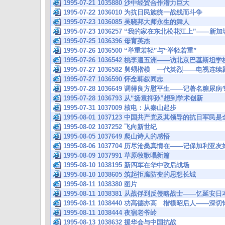
1995-07-21 1035880 沙中经贸合作潜力巨大
1995-07-22 1036010 为抗日民族统一战线而斗争
1995-07-23 1036085 吴晓邦大师永生的舞人
1995-07-23 1036257 “我的家在东北松花江上”——
1995-07-25 1036396 母育英杰
1995-07-26 1036500 “举重若轻”与“举轻若重”
1995-07-26 1036542 桃李遍五洲——访北京巴基斯坦学
1995-07-27 1036582 舅甥楷模 一代英烈——电
1995-07-27 1036590 怀念韩叙同志
1995-07-28 1036649 调得良方慰平生——记著名糖
1995-07-28 1036793 从“扬袁抑孙”想到学术创新
1995-07-31 1037009 核电：从秦山起步
1995-08-01 1037123 中国共产党及其领导的抗日军
1995-08-02 1037252 飞向新世纪
1995-08-05 1037649 爬山诗人的感悟
1995-08-06 1037704 历尽沧桑真情在——记保加利
1995-08-09 1037991 草原牧歌唱新篇
1995-08-10 1038195 新四军在华中敌后战场
1995-08-10 1038605 筑起拒腐防变的思想长城
1995-08-11 1038380 图片
1995-08-11 1038381 从战俘到反侵略战士——忆延
1995-08-11 1038440 功高德亦高 楷模昭后人——
1995-08-11 1038444 夜宿老爷岭
1995-08-13 1038632 援华会与中国抗战