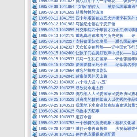
1995-09-08 1041627 抗战血泊中的一朵奇花——谈孩
1995-09-09 1041864 “女娲”的传人——献给我国军
1995-09-10 1041692 慈母教授郭淑珍
1995-09-11 1041755 四十年艰苦创业五大洲桃李
1995-09-12 1041982 马骏纪念馆在宁安开馆
1995-09-13 1042059 外交学院四十年育才万余江
1995-09-13 1042175 重现真理追求者的历史光辉—
1995-09-14 1042227 支持贫困妇女发展——联合国
1995-09-14 1042327 天女长空创辉煌——记中国女飞行
1995-09-15 1042406 让孩子们在美好歌声中成长—
1995-09-15 1042537 戎马一生功在国家——怀念张国
1995-09-15 1042538 爱国爱群至死不衰——纪念
1995-09-18 1042664 难忘的抗敌演剧队
1995-09-19 1042845 致富便民的天山路
1995-09-21 1043028 八十老人说“八五”
1995-09-22 1043235 寻故访今走太行
1995-09-25 1043528 统战部人大民委国家民委政协
1995-09-25 1043529 以高尚的精神塑造人以优秀
1995-09-25 1043531 我国地下水资源普查结束资源
1995-09-26 1043625 乌鲁木齐纪事
1995-09-26 1043937 定西今昔
1995-09-27 1043792 一个独特的历史现象：桂林文化城
1995-09-28 1043977 继往开来再造辉煌——庆祝
1995-09-30 1044153 创作也应重视资源配置