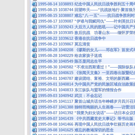
1995-08-14 1038893 纪念中国人民抗日战争胜利
1995-08-15 1038744 回望昨天——“抗战故地行·聚
1995-08-15 1038807 难忘“八·一五”——抗日战争胜
1995-08-17 1039087 “伊谁与我赋同仇”——叶剑英抗
1995-08-17 1039243 大后方人民的怒吼——记中国
1995-08-19 1039385 敌后抗战 功著山东——缅怀
1995-08-22 1039612 香港在抗日战争中
1995-08-23 1039867 莫忘清贫
1995-08-28 1040208 《缪斯的女儿——邓在军》首发
1995-08-28 1040229 给农家孩子送戏
1995-08-30 1040549 陈丕显同志生平
1995-08-30 1040582 “不准法西斯通过！”——国
1995-08-31 1040615 《张闻天文集》一至四卷出版
1995-09-01 1040787 建设团结、富裕、文明的新西
1995-09-01 1040814 为中国共产党的民族区域自治
1995-09-01 1040833 东江纵队与盟军的情报合作
1995-09-03 1040942 武汉：不会忘记
1995-09-05 1041117 聚首山城共话当年峥嵘岁月四
1995-09-07 1041388 独特而绚丽的人生画卷——访
1995-09-07 1041392 “我要为妇女说话”——访日
1995-09-07 1041439 《中共西藏党史大事记》等书出版
1995-09-08 1041466 再现中国人民抗日战争壮丽历
1995-09-08 1041625 难忘的教诲深切的思念