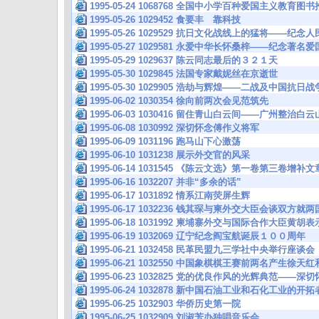
1995-05-24 1068768 全国中小学百种爱国主义教育图
1995-05-26 1029452 食要丰 靠科技
1995-05-26 1029529 抗日文化战线上的猛将——
1995-05-27 1029581 永爱中华长怀桑梓——纪念著
1995-05-29 1029637 陈云同志最后的３２１天
1995-05-30 1029845 法国专家戴妮丝在京逝世
1995-05-30 1029905 浩劫与辉煌——二战及中国抗
1995-06-02 1030354 徐向前两次会见范筑先
1995-06-03 1030416 留住青山白云间——广州整治
1995-06-08 1030992 深切怀念傅作义将军
1995-06-09 1031196 跑马山下心激荡
1995-06-10 1031238 展示外交官的风采
1995-06-14 1031545 《陈云文选》第一卷第三卷增补
1995-06-16 1032207 并非“多余的话”
1995-06-17 1031892 情系江南荧屏生辉
1995-06-17 1032236 钱其琛与柬外交大臣会谈双方
1995-06-18 1031992 柬埔寨外交与国际合作大臣
1995-06-19 1032069 辽宁纪念阎宝航诞辰１００周年
1995-06-21 1032458 民革民盟九三学社中央举行
1995-06-21 1032550 中国象棋棋王赛前两名产生徐
1995-06-23 1032825 党的优良作风的光辉典范——
1995-06-24 1032878 新中国石油工业和石化工业的
1995-06-25 1032903 华侨历史第一院
1995-06-25 1032909 刘淑芳办独唱音乐会