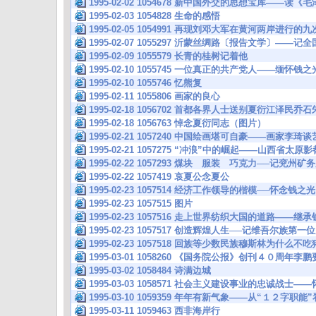
1995-02-02 1054678 新中国外交的思想宝库——读
1995-02-03 1054828 生命的感悟
1995-02-05 1054991 再现刘邓大军在黄河两岸进
1995-02-07 1055297 沂蒙丝绸路〔报告文学〕——记
1995-02-09 1055579 长青的桂树记着他
1995-02-10 1055745 一位真正的共产党人——缅怀钱
1995-02-10 1055746 忆熊复
1995-02-11 1055806 画家的良心
1995-02-18 1056702 首都各界人士送别夏衍江泽民
1995-02-18 1056763 悼念夏衍同志（图片）
1995-02-21 1057240 中国绘画堪可自豪——画家李琦
1995-02-21 1057275 “冲浪”中的崛起——山西省太
1995-02-22 1057293 煤块 服装 巧克力──记
1995-02-22 1057419 哀夏公念夏公
1995-02-23 1057514 经济工作领导的楷模──怀念钱之
1995-02-23 1057515 图片
1995-02-23 1057516 走上世界纺织大国的道路—
1995-02-23 1057517 创造辉煌人生──记维吾尔族
1995-02-23 1057518 回族等少数民族穆斯林为什么不
1995-03-01 1058260 《国务院公报》创刊４０周年
1995-03-02 1058484 诗满边城
1995-03-03 1058571 社会主义建设事业的忠诚战士
1995-03-10 1059359 年年有新气象——从“１２字职
1995-03-11 1059463 西非海岸行