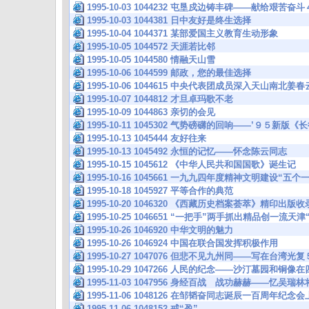
1995-10-03 1044232 屯垦戍边铸丰碑——献给艰
1995-10-03 1044381 日中友好是终生选择
1995-10-04 1044371 某部爱国主义教育生动形象
1995-10-05 1044572 天涯若比邻
1995-10-05 1044580 情融天山雪
1995-10-06 1044599 邮政，您的最佳选择
1995-10-06 1044615 中央代表团成员深入天山南
1995-10-07 1044812 才旦卓玛歌不老
1995-10-09 1044863 亲切的会见
1995-10-11 1045302 气势磅礴的回响——’９５新
1995-10-13 1045444 友好往来
1995-10-13 1045492 永恒的记忆——怀念陈云同志
1995-10-15 1045612 《中华人民共和国国歌》诞生记
1995-10-16 1045661 一九九四年度精神文明建设“
1995-10-18 1045927 平等合作的典范
1995-10-20 1046320 《西藏历史档案荟萃》精印出
1995-10-25 1046651 “一把手”两手抓出精品创一流天
1995-10-26 1046920 中华文明的魅力
1995-10-26 1046924 中国在联合国发挥积极作用
1995-10-27 1047076 但悲不见九州同——写在台湾
1995-10-29 1047266 人民的纪念——沙汀墓园和铜
1995-11-03 1047956 身经百战 战功赫赫——忆吴瑞
1995-11-06 1048126 在邹韬奋同志诞辰一百周年纪念
1995-11-06 1048152 戒“盈”