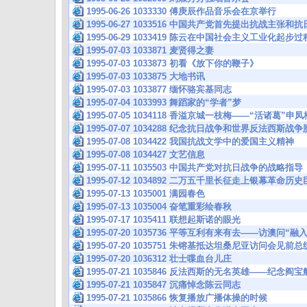
1995-06-26 1033330 傅庚辰作品音乐会在京举行
1995-06-27 1033516 中国共产党首先提出抗战主
1995-06-29 1033419 陈云在中国社会主义工业化起
1995-07-03 1033871 麦贤得之妻
1995-07-03 1033873 初看《放下你的鞭子》
1995-07-03 1033875 大地书讯
1995-07-03 1033877 缅怀骆宾基同志
1995-07-04 1033993 舞蹈家的“学者”梦
1995-07-05 1034118 香溢京城一枝梅——“活诸葛”
1995-07-07 1034288 纪念抗日战争和世界反法西斯
1995-07-08 1034422 我国抗战文学中的爱国主义精神
1995-07-08 1034427 文艺信息
1995-07-11 1035503 中国共产党对抗日战争的战略指导
1995-07-12 1034892 二万五千里长征走上银幕革命
1995-07-13 1035001 满园春色
1995-07-13 1035004 奋笔重彩绘春秋
1995-07-17 1035411 联想起斯诺的眼光
1995-07-20 1035736 平等互利有来有去——访澳问
1995-07-20 1035751 朱镕基抵达坦桑尼亚访问会见
1995-07-20 1036312 壮士喋血台儿庄
1995-07-21 1035846 反法西斯的无名英雄——纪念
1995-07-21 1035847 沉痛悼念陈云同志
1995-07-21 1035866 恢复播放广播体操的时候