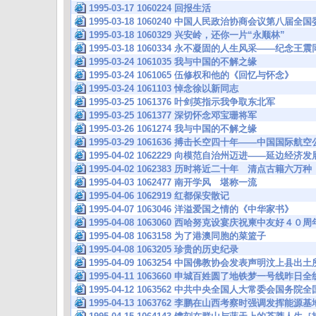
1995-03-17 1060224 回报生活
1995-03-18 1060240 中国人民政治协商会议第八届
1995-03-18 1060329 兴安岭，还你一片“永顺林”
1995-03-18 1060334 永不凝固的人生风采——纪念
1995-03-24 1061035 我与中国的不解之缘
1995-03-24 1061065 伍修权和他的《回忆与怀念》
1995-03-24 1061103 悼念徐以新同志
1995-03-25 1061376 叶剑英指示我争取东北军
1995-03-25 1061377 深切怀念邓宝珊将军
1995-03-26 1061274 我与中国的不解之缘
1995-03-29 1061636 搏击长空四十年——中国国
1995-04-02 1062229 向模范自治州迈进——延边
1995-04-02 1062383 历时将近二十年 清点古籍
1995-04-03 1062477 南开学风 堪称一流
1995-04-06 1062919 红都保安散记
1995-04-07 1063046 洋溢爱国之情的《中华家书》
1995-04-08 1063060 西哈努克设宴庆祝柬中友好４０周
1995-04-08 1063158 为了港澳同胞的菜篮子
1995-04-08 1063205 珍贵的历史纪录
1995-04-09 1063254 中国佛教协会发表声明汶上县
1995-04-11 1063660 申城百姓圆了地铁梦一号线昨
1995-04-12 1063562 中共中央全国人大常委会国务
1995-04-13 1063762 李鹏在山西考察时强调发挥