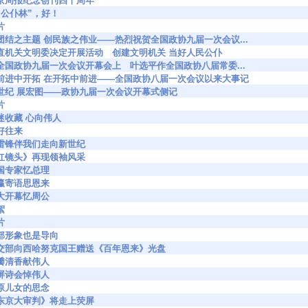
149 北京周报纪念创刊四十周年
0 建“公仆林”，好！
片
6973 扬团结之主题 创民族之伟业——热烈祝贺全国政协九届一次会议...
67047 中直机关文明委决定开展活动 创建文明机关 当好人民公仆
6682 在全国政协九届一次会议开幕会上 叶选平作全国政协八届常委...
66683 在前进中开拓 在开拓中前进——全国政协八届一次会议以来大事记
6685 跨世纪 展宏图——政协九届一次会议开幕式侧记
片
6 痴迷收藏 心向伟人
 友好往来
861 让雷锋伴我们走向新世纪
867 《红镜头》再现领袖风采
6 外国专家忆总理
7 东瀛寄语思恩来
0 人大开幕忆周公
絮
片
78 干部形象也是导向
6781 外交部向西哈努克国王赠送《百年恩来》光盘
6 一瓣清香献伟人
3 荧屏诗会悼伟人
5 草原儿女的思念
000 《东京大审判》将走上荧屏