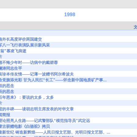
1998
532 中南外长高度评价两国建交
632 空军八一飞行表演队展示新风采
0 “虎翁”慕凌飞病逝
片
7513 英雄不悔少年时——访病中的戴碧蓉
4 刘澜涛同志生平
8186 线装珍本传友情——记薄一波赠书阿尔希波夫
9767 乐给党旗添光彩 甘为人民扛“长工”——怀念新中国地质矿产事...
 永恒的思念
 忌辰的思念
699 《百年恩来》：要说的太多，太多
片
9846 友谊的丰碑——读胡志明主席发表的对华文章
 新闻简报
9887 用理论照亮人生路——记武警部队“模范指导员”武定远
656 内蒙古获赠电影《白骆驼》拷贝
9990 迎接新世纪 铸造新辉煌——人民日报文艺部、光明日报文艺部、...