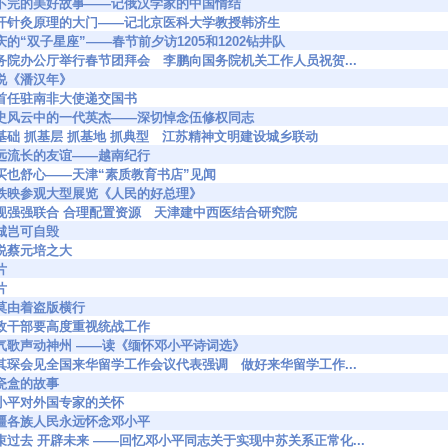
0145 讲不完的美好故事——记俄汉学家的中国情结
3682 打开针灸原理的大门——记北京医科大学教授韩济生
516 大庆的“双子星座”——春节前夕访1205和1202钻井队
3981 国务院办公厅举行春节团拜会 李鹏向国务院机关工作人员祝贺...
4 评说《潘汉年》
309 我首任驻南非大使递交国书
4375 历史风云中的一代英杰——深切悼念伍修权同志
4874 抓基础 抓基层 抓基地 抓典型 江苏精神文明建设城乡联动
933 源远流长的友谊——越南纪行
5265 不买也舒心——天津“素质教育书店”见闻
0454 李铁映参观大型展览《人民的好总理》
0632 实现强强联合 合理配置资源 天津建中西医结合研究院
8 长城岂可自毁
4 漫说蔡元培之大
片
片
81 切莫由着盗版横行
712 党政干部要高度重视统战工作
5781 正气歌声动神州 ——读《缅怀邓小平诗词选》
6002 钱其琛会见全国来华留学工作会议代表强调 做好来华留学工作...
7 小瓷盒的故事
010 忆小平对外国专家的关怀
011 新疆各族人民永远怀念邓小平
5864 结束过去 开辟未来 ——回忆邓小平同志关于实现中苏关系正常化...