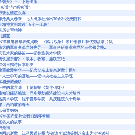
113 《金镜头》上、下册出版
4 “说实话”与“听实话”
34 良师挚友情谊永存
3299 百年沧桑入卷来 北大出版社推出30余种校庆图书
309 关于精神文明建设“五个一工程”
3 照亮历史写精神
 谒刘勰墓
4497 1997年度电影华表奖揭晓 《鸦片战争》等10部影片获优秀故事片奖
4144 为伟大的军事变革当好先导——军事科研事业在党的三代领导核...
4191 人民艺术家的摇篮——记鲁迅美术学院
4303 《杨铁崖乐府》：版本、收藏、题跋三绝
86 东京馆里赠诗日本朋友
1169 毕生重教爱中华——纪念父亲庄希泉逝世十周年
1174 党外人士学习的基地——记中央社会主义学院
5 一本相册藏佳话
5178 不一样的北京味 丁荫楠拍《黄连·厚朴》
1252 迎接知识经济挑战 同步规划经济建设与人才培养
5221 鲁迅美术学院 沈阳音乐学院 共庆建院六十周年
29 虎年，西柏坡的春天
2 难忘保育妈妈
17 1997年国产影片让我们满怀希望
9 讲述名人的故事
 藏书是福
76056 沈鸿同志逝世 江泽民送花圈 胡锦涛李岚清等到八宝山为沈鸿送别