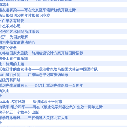
 游梅花山
0663 架起友谊桥梁——写在北京至平壤新航线开辟之际
685 人民日报创刊50周年读报知识竞赛
88 萝卜白菜各有所爱
1 为什么不对心思
94 “公仆赞”艺术团到浙江采风
07 “长征”，为国旗增辉
013 一颗为中俄友谊跳动的心
0 周樱前的怀念
70931 北京将建国家大剧院 前期建设设计方案开始国际招标
85 外来务工青年俱乐部
64 美化：杭州的主题
71556 活跃在亚非的白衣使者——我驻赞也埃马四国大使谈中国医疗队
1906 情系山城百姓间——江泽民总书记重庆访民家
7 长城独秀慕田峪
72442 杜重远先生后继有人——纪念杜重远先生诞辰一百周年
 再访岚山
片
0953 功勋卓著 名将风范——深切悼念王平同志
60962 推动裁军 维护和平——写在《禁止化学武器公约》生效一周年之际
722 《虎子的五十个故事》出版
2922 百年学府沐春风——三代领导人关怀北京大学
片