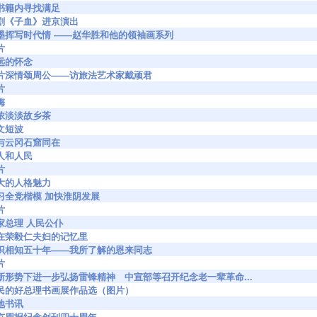
17 到书籍内寻找满足
35 湘剧《子血》进京演出
5748 泼墨挥写时代情 ——赵华胜和他的领袖画系列
片
 永远的怀念
6097 一片深情颂周公——访旅法艺术家戴顽君
片
梅
5 浓浓淡淡故乡茶
 艺文短波
68 他与云冈石窟同在
 伟人和人民
片
5 伟大的人格魅力
346 学习全党楷模 加快淮阴发展
片
4 国家总理 人民公仆
291 留在荣毅仁夫妇的记忆里
2292 相识相知五十年——我所了解的恩来同志
片
6376 在新形势下进一步弘扬雷锋精神 中宣部等召开纪念老一辈革命...
6581 人民的好总理书画展作品选（图片）
 大地书讯