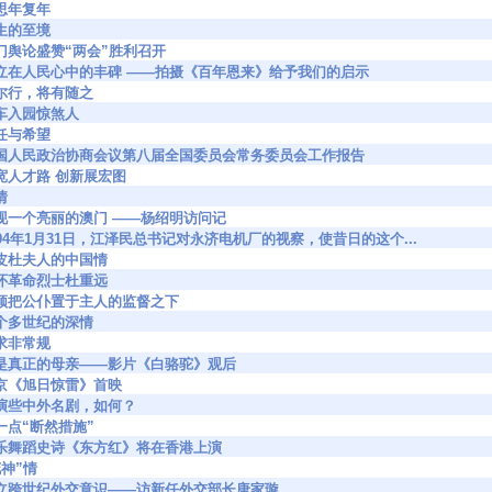
 相思年复年
 人生的至境
182 澳门舆论盛赞“两会”胜利召开
67020 矗立在人民心中的丰碑 ——拍摄《百年恩来》给予我们的启示
21 慎尔行，将有随之
2 汽车入园惊煞人
 信任与希望
67714 中国人民政治协商会议第八届全国委员会常务委员会工作报告
93 拓宽人才路 创新展宏图
情
8700 再现一个亮丽的澳门 ——杨绍明访问记
9355 1994年1月31日，江泽民总书记对永济电机厂的视察，使昔日的这个...
33 蓬皮杜夫人的中国情
85 缅怀革命烈士杜重远
777 必须把公仆置于主人的监督之下
64 半个多世纪的深情
 追求非常规
9902 她是真正的母亲——影片《白骆驼》观后
69 北京《旭日惊雷》首映
972 多演些中外名剧，如何？
6 多一点“断然措施”
0064 音乐舞蹈史诗《东方红》将在香港上演
“花神”情
0170 树立跨世纪外交意识——访新任外交部长唐家璇