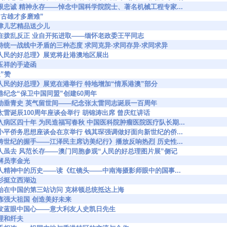
5828 无限忠诚 精神永存——悼念中国科学院院士、著名机械工程专家...
4 “自古雄才多磨难”
48 天津儿艺精品送少儿
6180 功在拨乱反正 业自开拓进取——缅怀老政委王平同志
6847 对待统一战线中矛盾的三种态度 求同克异·求同存异·求同求异
7110 《人民的好总理》展览将赴港澳地区展出
8 冯玉祥的手迹函
迂”赞
7308 《人民的好总理》展览在港举行 特地增加“情系港澳”部分
273 香港纪念“保卫中国同盟”创建60周年
7706 功勋垂青史 英气留世间——纪念张太雷同志诞辰一百周年
7843 张太雷诞辰100周年座谈会举行 胡锦涛出席 曾庆红讲话
7896 深入病区四十年 为民造福写春秋 中国医科院肿瘤医院医疗队长期...
8461 邓小平侨务思想座谈会在京举行 钱其琛强调做好面向新世纪的侨...
8073 《跨世纪的握手——江泽民主席访美纪行》播放反响热烈 历史性...
8511 斯人虽去 风范长存——澳门同胞参观“人民的好总理图片展”侧记
7 讲解员李金光
8968 个人精神中的历史——读《红镜头——中南海摄影师眼中的国事...
4 红杉挺立西湖边
9004 开始在中国的第三站访问 克林顿总统抵达上海
030 背靠强大祖国 创造美好未来
9286 棕发蓝眼中国心——意大利友人史凯日先生
 总理和纤夫