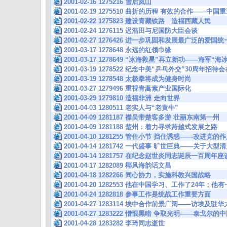
2001-02-16 1275216 雪后岚山
2001-02-19 1275510 曲折的历程 有效的合作——中
2001-02-22 1275823 建设青藏铁路 造福西藏人民
2001-02-24 1276115 迟浩田与尼国防大臣会谈
2001-02-27 1276426 进一步巩固和发展最广泛的爱
2001-03-17 1278648 永远的红领巾缘
2001-03-17 1278649 “冰海救星”再立新功——海军“
2001-03-19 1278522 纪念中美“乒乓外交”30周年
2001-03-19 1278548 太极拳将成为健身时尚
2001-03-27 1279496 重视青蒿素产业国际化
2001-03-29 1279810 造福非洲 走向世界
2001-04-03 1280511 老实人与“老黄牛”
2001-04-09 1281187 襟吴带楚客多游 壮丽东南第一州
2001-04-09 1281188 楚州：着力寻求跨越式发展之路
2001-04-10 1281255 管住小节 挡住诱惑——改进党
2001-04-14 1281742 一代盛事 旷世巨典——关于大
2001-04-14 1281757 在纪念赵世炎同志诞辰一百周
2001-04-17 1282089 椰风海韵话文昌
2001-04-18 1282266 同心协力，实施科教兴国战略
2001-04-20 1282553 他在中国学习、工作了24年；
2001-04-24 1282818 参事工作是统战工作重要方面
2001-04-27 1283114 埃中合作前景广阔——访埃及
2001-04-27 1283222 憎恨黑暗 争取光明——泰戈尔的
2001-04-28 1283282 李琦同志逝世