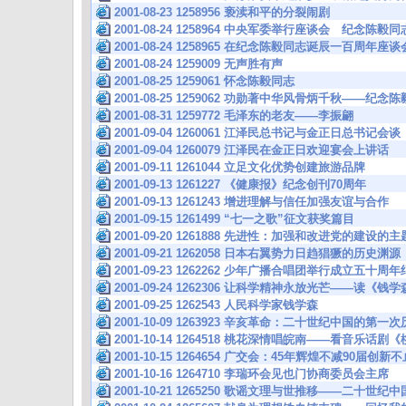
2001-08-23 1258956 亵渎和平的分裂闹剧
2001-08-24 1258964 中央军委举行座谈会 纪念陈毅
2001-08-24 1258965 在纪念陈毅同志诞辰一百周年座
2001-08-24 1259009 无声胜有声
2001-08-25 1259061 怀念陈毅同志
2001-08-25 1259062 功勋著中华风骨炳千秋——纪念
2001-08-31 1259772 毛泽东的老友——李振翩
2001-09-04 1260061 江泽民总书记与金正日总书记会谈
2001-09-04 1260079 江泽民在金正日欢迎宴会上讲话
2001-09-11 1261044 立足文化优势创建旅游品牌
2001-09-13 1261227 《健康报》纪念创刊70周年
2001-09-13 1261243 增进理解与信任加强友谊与合作
2001-09-15 1261499 “七一之歌”征文获奖篇目
2001-09-20 1261888 先进性：加强和改进党的建设的主
2001-09-21 1262058 日本右翼势力日趋猖獗的历史渊源
2001-09-23 1262262 少年广播合唱团举行成立五十
2001-09-24 1262306 让科学精神永放光芒——读《
2001-09-25 1262543 人民科学家钱学森
2001-10-09 1263923 辛亥革命：二十世纪中国的第一
2001-10-14 1264518 桃花深情唱皖南——看音乐话剧
2001-10-15 1264654 广交会：45年辉煌不减90届创
2001-10-16 1264710 李瑞环会见也门协商委员会主席
2001-10-21 1265250 歌谣文理与世推移——二十