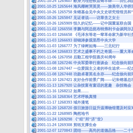
2001-10-24 1265607 献身为理想铁血铸丰碑——回
2001-10-25 1265644 海风椰树哭英灵——旅美华人
2001-10-26 1265758 朱镕基会见中央文史研究馆馆员
2001-10-26 1265847 见证者说——访章含之女士
2001-10-26 1265909 恒久的记忆——记中国重返联合国
2001-11-02 1266558 李鹏与阿总统布特弗利卡会
2001-11-03 1266658 《毛泽东等老一辈革命家为
2001-11-03 1266693 胡锦涛参观里昂中央大学
2001-11-03 1266777 为了绿树如海——三北纪行
2001-11-04 1266833 艺术之盛事不朽之奇观——
2001-11-06 1267058 后勤工程学院喜庆40周年
2001-11-08 1267246 中央军委举行座谈会 纪念徐向
2001-11-08 1267447 一位爱国主义者的毕生追求—
2001-11-08 1267448 功勋卓著英名永存——纪念徐向
2001-11-10 1267421 友好合作前景广阔——记朱镕
2001-11-13 1267920 让杂技富有童话的意趣 杂
2001-11-16 1268212 如果……
2001-11-16 1268364 艺术呼唤真情
2001-11-17 1268393 域外漫笔
2001-11-20 1268720 假日旅游日益升温博物馆需及时应
2001-11-22 1268985 陶然地书
2001-11-24 1269298 《“经”邦“济”世》
2001-11-24 1269308 剪纸支撑生命
2001-12-07 1270843 团结——高尚的道德品格—