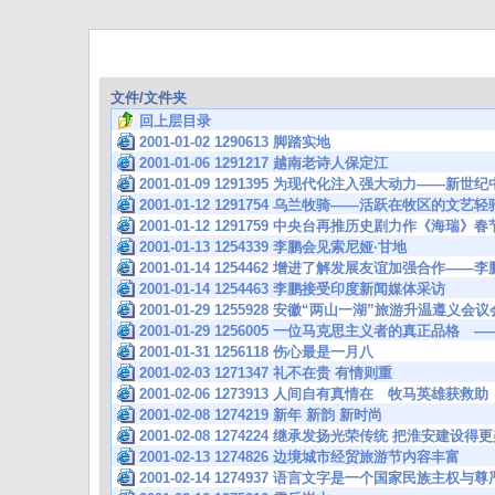
文件/文件夹
回上层目录
2001-01-02 1290613 脚踏实地
2001-01-06 1291217 越南老诗人保定江
2001-01-09 1291395 为现代化注入强大动力——
2001-01-12 1291754 乌兰牧骑——活跃在牧区的文
2001-01-12 1291759 中央台再推历史剧力作《海瑞》
2001-01-13 1254339 李鹏会见索尼娅·甘地
2001-01-14 1254462 增进了解发展友谊加强合作—
2001-01-14 1254463 李鹏接受印度新闻媒体采访
2001-01-29 1255928 安徽“两山一湖”旅游升温遵义
2001-01-29 1256005 一位马克思主义者的真正品
2001-01-31 1256118 伤心最是一月八
2001-02-03 1271347 礼不在贵 有情则重
2001-02-06 1273913 人间自有真情在 牧马英雄获救助
2001-02-08 1274219 新年 新韵 新时尚
2001-02-08 1274224 继承发扬光荣传统 把淮安建设得
2001-02-13 1274826 边境城市经贸旅游节内容丰富
2001-02-14 1274937 语言文字是一个国家民族主权