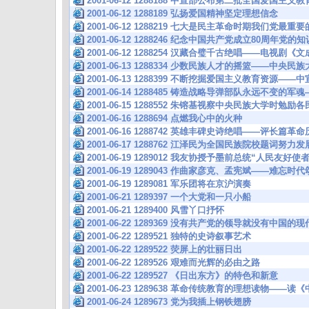
2001-06-12 1288188 中宣部公布第二批全国爱国主
2001-06-12 1288189 弘扬爱国精神坚定理想信念
2001-06-12 1288219 七大是民主革命时期我们党最
2001-06-12 1288246 纪念中国共产党成立80周年
2001-06-12 1288254 汉藏合璧千古绝唱——电视剧
2001-06-13 1288334 少数民族人才的摇篮——中央民
2001-06-13 1288399 不断挖掘爱国主义教育资源—
2001-06-14 1288485 铸造战略导弹部队永远不变的
2001-06-15 1288552 朱镕基视察中央民族大学时勉
2001-06-16 1288694 点燃我心中的火种
2001-06-16 1288742 英雄丰碑史诗绝唱——评长
2001-06-17 1288762 江泽民为全国民族院校题词努
2001-06-19 1289012 我友协授予墨前总统“人民友好使
2001-06-19 1289043 作曲家彦克、孟宪斌——难忘时
2001-06-19 1289081 军乐团将在京沪演奏
2001-06-21 1289397 一个大党和一只小船
2001-06-21 1289400 风雪丫口抒怀
2001-06-22 1289369 没有共产党的领导就没有中
2001-06-22 1289521 独特的史诗叙事艺术
2001-06-22 1289522 荧屏上的壮丽日出
2001-06-22 1289526 艰难而光辉的必由之路
2001-06-22 1289527 《日出东方》的特色和新意
2001-06-23 1289638 革命传统教育的理想读物—
2001-06-24 1289673 党为我插上钢铁翅膀