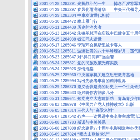
2001-04-28 1283291 光辉战斗的一生——悼念百岁将
2001-04-29 1283297 春风化雨润清华——中央三
2001-04-29 1283304 中摩友谊世代相传
2001-05-10 1284472 塞上雁门行
2001-05-11 1284439 历史的淬火者
2001-05-13 1284542 朱镕基总理在庆祝中巴建交五
2001-05-15 1284938 钱江同志逝世
2001-05-17 1285046 李瑞环会见斯里兰卡客人
2001-05-22 1285611 波澜壮阔的八十年峥嵘岁月，
2001-05-23 1285647 对“异口同声”当自警
2001-05-24 1285821 党的民族政策光辉实践
2001-05-24 1285926 深情海棠
2001-05-25 1285960 中央国家机关建立思想教育基地
2001-05-25 1285994 写出先驱者丰富的精神世界
2001-05-29 1286370 遵义会议是党的历史上一个生
2001-05-29 1286533 绍兴盼你古韵多几分
2001-05-31 1286641 知党史立大志建新功 青岛青
2001-06-03 1286978 《中国共产党人精神读本》出版
2001-06-05 1287314 三代人与“高粱米粥”
2001-06-07 1287542 心声——访民进中央名誉主席雷洁
2001-06-08 1287783 斯诺与中美关系
2001-06-08 1287808 纪念建党八十周年电影频道举
2001-06-09 1287824 “唱支山歌给党听”