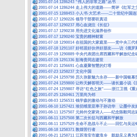
2001-07-14 1286243 “伟人的非常之路”丛书
2001-07-14 1286244 走上伟大的道路——简评《
2001-07-15 1288453 小人书·大艺术——二十世纪
2001-07-17 1290226 领导干部要听真话
2001-07-17 1290237 用心血浇注《长征》
2001-07-17 1290238 用先进文化滋养创作
2001-07-17 1290240 宝贵的精神财富
2001-07-18 1290014 在祖国的大家庭里——党中央
2001-07-18 1291107 好邻居好伙伴好朋友——访《
2001-07-19 1290889 中央代表团出席西藏和平解放
2001-07-19 1291336 彭海贵同志逝世
2001-07-21 1256691 心血凝聚智慧的灯塔
2001-07-23 1258237 文化中国
2001-07-24 1259798 历久弥新魅力永存——新中
2001-07-24 1259800 让昨天解答明天——读长篇小
2001-07-24 1259807 寻访“红色之旅”——浙江卫
2001-07-25 1260461 万里尚为邻
2001-08-03 1256531 钱学森的激动与不激动
2001-08-10 1257421 埃切维里亚率子孙访华 让墨
2001-08-11 1257507 元帅外交家诗人——纪念陈毅
2001-08-11 1257508 第二次长征与西藏和平解放
2001-08-11 1257529 生命不息战斗不止——回忆
2001-08-18 1258371 敦煌苦行者
2001-08-21 1258711 江苏淮安市建淮乡 鼓励见义