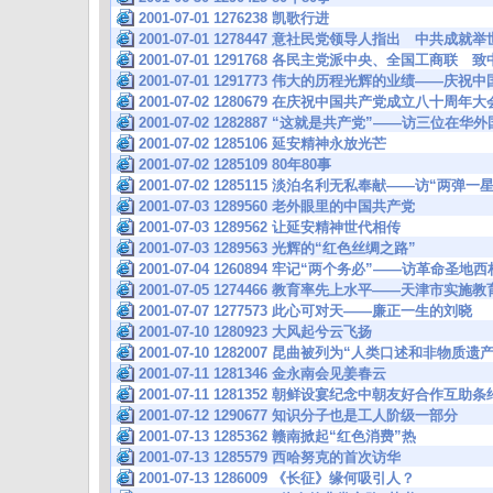
2001-07-01 1276238 凯歌行进
2001-07-01 1278447 意社民党领导人指出 中共成就
2001-07-01 1291768 各民主党派中央、全国工商
2001-07-01 1291773 伟大的历程光辉的业绩——
2001-07-02 1280679 在庆祝中国共产党成立八十周年
2001-07-02 1282887 “这就是共产党”——访三位在华
2001-07-02 1285106 延安精神永放光芒
2001-07-02 1285109 80年80事
2001-07-02 1285115 淡泊名利无私奉献——访“
2001-07-03 1289560 老外眼里的中国共产党
2001-07-03 1289562 让延安精神世代相传
2001-07-03 1289563 光辉的“红色丝绸之路”
2001-07-04 1260894 牢记“两个务必”——访革命圣地
2001-07-05 1274466 教育率先上水平——天津市
2001-07-07 1277573 此心可对天——廉正一生的刘晓
2001-07-10 1280923 大风起兮云飞扬
2001-07-10 1282007 昆曲被列为“人类口述和非
2001-07-11 1281346 金永南会见姜春云
2001-07-11 1281352 朝鲜设宴纪念中朝友好合作互
2001-07-12 1290677 知识分子也是工人阶级一部分
2001-07-13 1285362 赣南掀起“红色消费”热
2001-07-13 1285579 西哈努克的首次访华
2001-07-13 1286009 《长征》缘何吸引人？