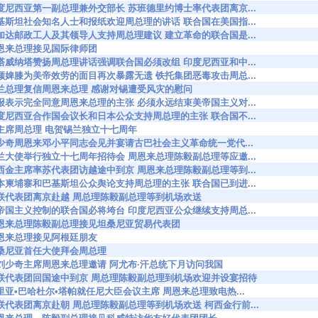
5515 印度尼西亚第一副总理兼外交部长 苏班德里约博士率代表团离京...
5533 巴基斯坦社会知名人士和报纸欢迎周总理的讲话 联合国在美国指...
5534 雅加达邮政工人及其领导人支持周总理建议 建立革命的联合国是...
566 周恩来总理接见国际律师团
5590 卡塔威纳塔赞扬周总理讲话强调联合国必须改组 印度尼西亚和中...
5596 奴颜婢膝为美帝效劳的面目再次暴露无遗 铁托集团恶毒攻击周总...
5613 锡兰总理复信周恩来总理 感谢对锡遭受风灾的慰问
5632 柬报表示完全同意周恩来总理的主张 必须永远结束美帝国主义对...
5674 印度尼西亚合作国会议长和日本公众支持周总理的主张 联合国不...
757 刘主席周总理 电贺锡兰独立十七周年
5798 刘少奇周恩来邓小平同志会见并宴请古巴社会主义革命统一党代...
5855 锡兰大使举行独立十七周年招待会 周恩来总理陈毅副总理等应邀...
5856 柯西金主席率苏代表团访越途中到京 周恩来总理陈毅副总理等到...
5874 日本柬埔寨和巴基斯坦公众舆论支持周总理的主张 联合国已到进...
5918 苏联代表团离京赴越 周总理陈毅副总理等到机场欢送
6033 受帝国主义控制的联合国必将垮台 印度尼西亚公众继续支持周总...
6061 周恩来总理陈毅副总理接见坦桑尼亚贸易代表团
062 周恩来总理接见阿根廷朋友
063 坦桑尼亚首任大使拜会周总理
6092 应刘少奇主席周恩来总理邀请 阿尤布·汗总统下月访问我国
36093 苏联代表团回国途中到京 周总理陈毅副总理到机场欢迎并设宴招待
6139 苏里亚•巴哈杜尔•塔帕就任尼大臣会议主席 周恩来总理致电热...
6141 苏联代表团离京赴朝 周总理陈毅副总理等到机场欢送 柯西金行前...