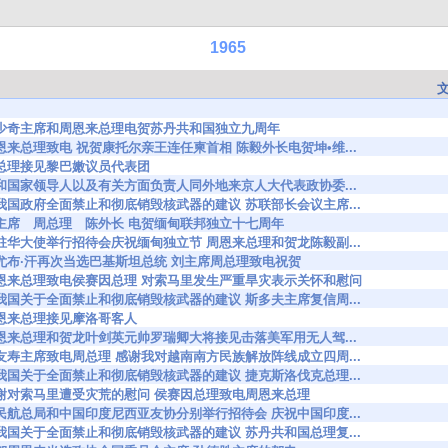
1965
4258 刘少奇主席和周恩来总理电贺苏丹共和国独立九周年
4259 周恩来总理致电 祝贺康托尔亲王连任柬首相 陈毅外长电贺坤•维...
264 周总理接见黎巴嫩议员代表团
4276 党和国家领导人以及有关方面负责人同外地来京人大代表政协委...
4280 就我国政府全面禁止和彻底销毁核武器的建议 苏联部长会议主席...
4373 刘主席 周总理 陈外长 电贺缅甸联邦独立十七周年
4427 缅驻华大使举行招待会庆祝缅甸独立节 周恩来总理和贺龙陈毅副...
4452 阿尤布·汗再次当选巴基斯坦总统 刘主席周总理致电祝贺
34504 周恩来总理致电侯赛因总理 对索马里发生严重旱灾表示关怀和慰问
4541 就我国关于全面禁止和彻底销毁核武器的建议 斯多夫主席复信周...
587 周恩来总理接见摩洛哥客人
4620 周恩来总理和贺龙叶剑英元帅罗瑞卿大将接见击落美军用无人驾...
4673 阮友寿主席致电周总理 感谢我对越南南方民族解放阵线成立四周...
4723 就我国关于全面禁止和彻底销毁核武器的建议 捷克斯洛伐克总理...
4724 感谢对索马里遭受灾荒的慰问 侯赛因总理致电周恩来总理
4774 我民航总局和中国印度尼西亚友协分别举行招待会 庆祝中国印度...
4810 就我国关于全面禁止和彻底销毁核武器的建议 苏丹共和国总理复...