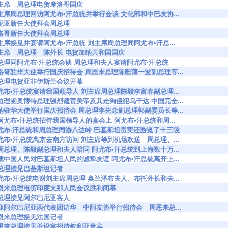
024 刘主席 周总理电贺摩洛哥国庆
7063 刘主席周总理回访阿尤布•汗总统并举行会谈 文化部和中巴友协...
066 肯尼亚新任大使拜会周总理
067 摩洛哥新任大使拜会周总理
7102 毛主席接见并宴请阿尤布•汗总统 刘主席周总理同阿尤布•汗总...
7147 刘主席 周总理 陈外长 电贺加纳共和国国庆
7148 周总理同阿尤布·汗总统会谈 周总理和夫人宴请阿尤布·汗总统
7150 摩洛哥驻华大使举行国庆招待会 周恩来总理陈毅薄一波副总理等...
154 周总理电贺亚非伊斯兰会议开幕
7187 阿尤布•汗总统宴请我国领导人 刘主席周总理陈毅李富春副总理...
7188 周总理函奥博特总理强烈谴责美帝及其走狗侵犯乌干达 中国完全...
7193 加纳驻华大使举行国庆招待会 周总理李先念副总理郭副委员长等...
7195 在阿尤布•汗总统招待我国领导人的宴会上 阿尤布•汗总统和周...
37212 阿尤布·汗总统和周总理同游八达岭 巴基斯坦贵宾还游览了十三陵
7230 阿尤布•汗总统离京去南方访问 刘主席等到机场欢送 周总理、...
7269 由周总理、陈毅副总理和夫人陪同 阿尤布•汗总统到上海数十万...
7312 满载中国人民对巴基斯坦人民的诚挚友谊 阿尤布•汗总统离开上...
317 周总理接见巴基斯坦记者
7334 阿尤布•汗总统电谢刘主席周总理 奥兰泽布夫人、布托外长和夫...
7446 周恩来总理电贺印度支那人民会议胜利闭幕
448 周总理接见阿尔巴尼亚客人
7458 欢迎阿尔巴尼亚两代表团访华 中阿友协举行招待会 周恩来总...
576 周恩来总理接见法国记者
7626 周恩来总理接见并设宴招待叙利亚贵宾