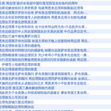
8276 刘主席 周总理 陈外长电贺中国印度尼西亚友好条约四周年
38303 巴勒斯坦解放组织主席舒凯里 电谢周恩来总理和陈毅副总理等
8323 周恩来总理离开罗到卡拉奇 萨布里总理等到机场欢送 阿尤布•...
38347 对阿尔及利亚和阿联领导人的热情接待 周恩来总理分别致电感谢
349 周总理在开罗接见舒凯里主席
8370 周恩来总理离卡拉奇到仰光 在卡拉奇拜会阿尤布•汗总统并出席...
8388 阿尤布总统说巴中人民欢迎两国友好关系的发展 中巴边界议定书...
389 周总理赴巴途中致电费萨尔国王
8418 周恩来总理离开仰光回国 奈温主席前天晚上设宴招待周总理 周总...
427 周恩来总理给奈温主席的感谢电
8428 就周总理结束对阿联访问的感谢电 纳赛尔总统萨布里总理复电周...
8505 周总理陈毅谢富治副总理回京 刘少奇邓小平彭真李先念陆定一康...
8530 阿尔巴尼亚报纸热烈赞扬周恩来总理访问亚非国家的成就 周总理...
532 沙、伊领导人电谢周总理的致意
592 土耳其总理函谢周总理的致意
8663 周恩来总理接见萨布里顾问 萨布里顾问宴请我国领导人 萨布里顾...
8702 刘主席接见萨布里顾问 周总理陈副总理同萨布里顾问会谈 会谈以...
8742 柯庆施同志的骨灰从成都运到北京 周恩来邓小平彭真李先念陆定...
8743 周恩来总理 接见莫三鼻给解放阵线代表团
8826 就我政府关于全面禁止和彻底销毁核武器建议 摩洛哥国王复信周...
50 周总理接见土耳其记者
874 周总理电贺锡兰新总理就任
971 周总理陈毅副总理到雅加达