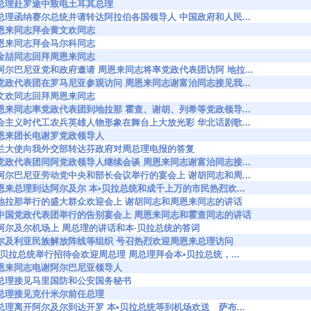
928 周总理赴罗途中致电土耳其总理
7949 周总理函纳赛尔总统并请转达阿拉伯各国领导人 中国政府和人民...
954 周恩来同志拜会黄文欢同志
955 周恩来同志拜会马尔科同志
956 朴金喆同志回拜周恩来同志
7989 应阿尔巴尼亚党和政府邀请 周恩来同志将率党政代表团访阿 地拉...
7993 我党政代表团在罗马尼亚参观访问 周恩来同志谢富治同志接见我...
995 黄文欢同志回拜周恩来同志
8039 周恩来同志率党政代表团到地拉那 霍查、谢胡、列希等党政领导...
8048 社会主义时代工农兵英雄人物形象在舞台上大放光彩 华北话剧歌...
067 周恩来团长电谢罗党政领导人
8073 芬兰大使向我外交部转达芬政府对周总理电报的答复
8081 我党政代表团同阿党政领导人继续会谈 周恩来同志谢富治同志接...
8154 在阿尔巴尼亚劳动党中央和部长会议举行的宴会上 谢胡同志和周...
8171 周恩来总理到达阿尔及尔 本•贝拉总统和成千上万的市民热烈欢...
38188 在地拉那举行的盛大群众欢迎会上 谢胡同志和周恩来同志的讲话
38189 在中国党政代表团举行的告别宴会上 周恩来同志和霍查同志的讲话
8190 在阿尔及尔机场上 周总理的讲话和本·贝拉总统的答词
38192 阿尔及利亚民族解放阵线等组织 号召热烈欢迎周恩来总理访问
8222 本•贝拉总统举行招待会欢迎周总理 周总理拜会本•贝拉总统，...
238 周恩来同志电谢阿尔巴尼亚领导人
8239 周总理接见马里国防和公安国务秘书
240 周总理接见克什米尔前任总理
8274 周总理离开阿尔及尔到达开罗 本•贝拉总统等到机场欢送 萨布...