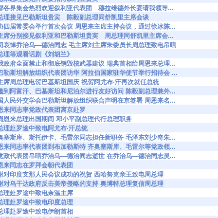
7660 首都各界集会热烈欢迎叙利亚代表团 穆拉维德外长宴请我领导...
37662 周总理接见巴勒斯坦贵宾 陈毅副总理同舒凯里主席会谈
7663 政协四届常委会举行首次会议 周恩来主席主持会议，通过徐冰陈...
7700 刘主席分别接见叙利亚和巴勒斯坦贵宾 周总理同舒凯里主席会...
37738 深切哀悼乔治乌—德治同志 毛主席刘主席朱委员长周总理致电吊唁
751 周总理等观看话剧《刘胡兰》
7781 就我政府全面禁止和彻底销毁核武器建议 瑞典首相给周恩来总理...
7791 为巴勒斯坦解放组织代表团访华 阿拉伯国家驻华使节举行招待会 ...
7819 刘主席周总理电贺巴基斯坦国庆 祝贺阿尤布·汗再次就任总统
7820 应邀到阿富汗、巴基斯坦和尼泊尔进行友好访问 陈毅副总理兼外...
7823 中国人民外交学会巴勒斯坦解放组织联合声明在京签署 周恩来名...
856 周恩来同志率党政代表团离京赴罗
7858 在周恩来总理出国期间 邓小平副总理代行总理职务
886 周总理赴罗途中致电阿尤布·汗总统
7906 齐奥塞斯库、斯托伊卡、毛雷尔同志担任新职务 毛泽东刘少奇朱...
7907 周恩来同志率代表团到布加勒斯特 齐奥塞斯库、毛雷尔等党政领...
7908 我党政代表团吊唁乔治乌—德治同志逝世 在乔治乌—德治同志灵...
920 周恩来同志在罗拜会朝代表团
37921 感谢对印度支那人民会议成功的祝贺 西哈努克亲王致电周总理
37922 感谢对乌干达政府反击美帝侵略的支持 奥博特总理复信周总理
925 周总理赴罗途中致电奈温主席
926 周总理赴罗途中致电印度总理
927 周总理赴罗途中致电伊朗首相