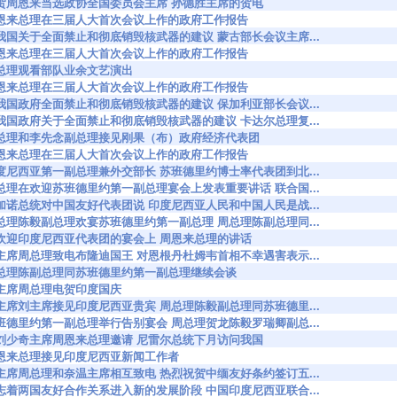
4829 祝贺周恩来当选政协全国委员会主席 孙德胜主席的贺电
4858 周恩来总理在三届人大首次会议上作的政府工作报告
4891 就我国关于全面禁止和彻底销毁核武器的建议 蒙古部长会议主席...
4966 周恩来总理在三届人大首次会议上作的政府工作报告
023 周总理观看部队业余文艺演出
5048 周恩来总理在三届人大首次会议上作的政府工作报告
5074 就我国政府全面禁止和彻底销毁核武器的建议 保加利亚部长会议...
5156 就我国政府关于全面禁止和彻底销毁核武器的建议 卡达尔总理复...
35202 周总理和李先念副总理接见刚果（布）政府经济代表团
5247 周恩来总理在三届人大首次会议上作的政府工作报告
5288 印度尼西亚第一副总理兼外交部长 苏班德里约博士率代表团到北...
5334 周总理在欢迎苏班德里约第一副总理宴会上发表重要讲话 联合国...
5336 苏加诺总统对中国友好代表团说 印度尼西亚人民和中国人民是战...
5337 周总理陈毅副总理欢宴苏班德里约第一副总理 周总理陈副总理同...
5339 在欢迎印度尼西亚代表团的宴会上 周恩来总理的讲话
5341 刘主席周总理致电布隆迪国王 对恩根丹杜姆韦首相不幸遇害表示...
5376 周总理陈副总理同苏班德里约第一副总理继续会谈
390 刘主席周总理电贺印度国庆
5464 毛主席刘主席接见印度尼西亚贵宾 周总理陈毅副总理同苏班德里...
5465 苏班德里约第一副总理举行告别宴会 周总理贺龙陈毅罗瑞卿副总...
5466 应刘少奇主席周恩来总理邀请 尼雷尔总统下月访问我国
5468 周恩来总理接见印度尼西亚新闻工作者
5470 刘主席周总理和奈温主席相互致电 热烈祝贺中缅友好条约签订五...
5514 标志着两国友好合作关系进入新的发展阶段 中国印度尼西亚联合...