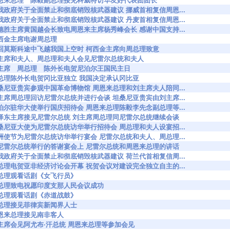
36197 周恩来总理 陈毅副总理接见科威特访华友好代表团团长
6236 就我政府关于全面禁止和彻底销毁核武器建议 挪威首相复信周恩...
6239 就我政府关于全面禁止和彻底销毁核武器建议 丹麦首相复信周恩...
6257 孙德胜主席黄国越会长致电周恩来主席杨秀峰会长 感谢中国支持...
10 柯西金主席电谢周总理
6353 在回莫斯科途中飞越我国上空时 柯西金主席向周总理致意
6427 刘主席和夫人、周总理和夫人会见尼雷尔总统和夫人
6429 刘主席 周总理 陈外长电贺尼泊尔王国民主日
6430 周总理陈外长电贺冈比亚独立 我国决定承认冈比亚
6434 坦桑尼亚贵宾参观中国革命博物馆 周恩来总理和刘主席夫人陪同...
6470 刘主席周总理回访尼雷尔总统并进行会谈 坦桑尼亚贵宾由刘主席...
6472 尼泊尔驻华大使举行国庆招待会 周恩来总理陈毅李先念副总理等...
36528 毛泽东主席接见尼雷尔总统 刘主席周总理同尼雷尔总统继续会谈
6531 坦桑尼亚大使为尼雷尔总统访华举行招待会 周总理和夫人设宴招...
6580 非洲使节为尼雷尔总统访华举行宴会 尼雷尔总统和夫人、周总理...
36582 在尼雷尔总统举行的答谢宴会上 尼雷尔总统和周恩来总理的讲话
6595 就我政府关于全面禁止和彻底销毁核武器建议 荷兰代首相复信周...
6614 周总理电贺亚非经济讨论会开幕 祝贺会议对建设完全独立自主的...
624 周总理观看话剧《女飞行员》
6758 周总理致电祝愿印度支那人民会议成功
801 周总理观看话剧《赤道战鼓》
887 周总理接见菲律宾新闻界人士
937 周恩来总理接见南非客人
7023 刘主席会见阿尤布·汗总统 周恩来总理等参加会见