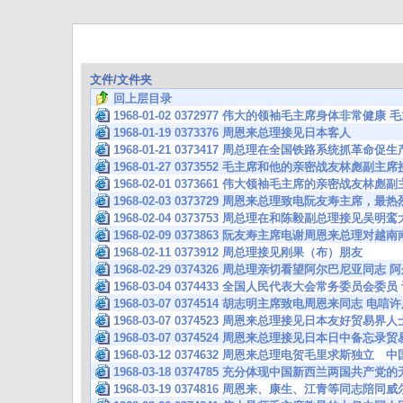
文件/文件夹
回上层目录
1968-01-02 0372977 伟大的领袖毛主席身体非常健康
1968-01-19 0373376 周恩来总理接见日本客人
1968-01-21 0373417 周总理在全国铁路系统抓革命
1968-01-27 0373552 毛主席和他的亲密战友林彪副
1968-02-01 0373661 伟大领袖毛主席的亲密战友林
1968-02-03 0373729 周恩来总理致电阮友寿主席，
1968-02-04 0373753 周总理在和陈毅副总理接见吴
1968-02-09 0373863 阮友寿主席电谢周恩来总理对
1968-02-11 0373912 周总理接见刚果（布）朋友
1968-02-29 0374326 周总理亲切看望阿尔巴尼亚
1968-03-04 0374433 全国人民代表大会常务委员会委
1968-03-07 0374514 胡志明主席致电周恩来同志 电
1968-03-07 0374523 周恩来总理接见日本友好贸易界人
1968-03-07 0374524 周恩来总理接见日本日中备忘
1968-03-12 0374632 周恩来总理电贺毛里求斯独
1968-03-18 0374785 充分体现中国新西兰两国共产
1968-03-19 0374816 周恩来、康生、江青等同志陪