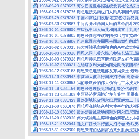
1968-09-22 0379667 伟大的中国人民同阿尔巴尼亚
1968-09-23 0379697 阿尔巴尼亚各报连续发表社论
1968-09-25 0379736 周总理接见南也门人民共和国代表
1968-09-25 0379748 中国和南也门政府 在京签订贸
1968-09-30 0379863 中阿两党和两国人民的革命战
1968-10-01 0379890 在庆祝中华人民共和国成立
1968-10-01 0379905 周恩来同志在欢迎阿尔巴尼亚
1968-10-01 0379906 巴卢库同志在周恩来同志举行
1968-10-02 0379915 伟大领袖毛主席和他的亲密战
1968-10-03 0379926 周恩来同志黄永胜总参谋长温
1968-10-03 0379928 周总理接见巴基斯坦政府友好代表
1968-10-07 0380021 在纳塔奈利大使为阿党政代表
1968-10-12 0380168 周恩来总理致电苏发努冯亲
1968-11-10 0380942 柬驻华大使举行国庆招待会 周
1968-11-11 0380952 我们最敬爱的伟大领袖毛主席
1968-11-18 0381164 周恩来总理接见阿政府经济代
1968-11-23 0381308 中阿经济贸易协定在京签字 周
1968-11-28 0381429 最热烈地祝贺阿尔巴尼亚解放
1968-11-30 0381478 周总理在纳塔奈利大使举行的
1968-12-19 0381989 最热烈最诚挚地感谢对阿尔巴
1968-12-20 0382020 伟大领袖毛主席和他的亲密战
1968-12-21 0382044 阮文广团长举行盛大招待会 
1968-12-31 0382300 周恩来陈伯达谢富治黄永胜吴