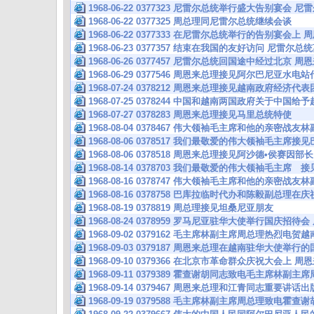
1968-06-22 0377323 尼雷尔总统举行盛大告别宴会
1968-06-22 0377325 周总理同尼雷尔总统继续会谈
1968-06-22 0377333 在尼雷尔总统举行的告别宴会
1968-06-23 0377357 结束在我国的友好访问 尼雷尔
1968-06-26 0377457 尼雷尔总统回国途中经过北京
1968-06-29 0377546 周恩来总理接见阿尔巴尼亚水电
1968-07-24 0378212 周恩来总理接见越南政府经济代表
1968-07-25 0378244 中国和越南两国政府关于中国
1968-07-27 0378283 周恩来总理接见马里总统特使
1968-08-04 0378467 伟大领袖毛主席和他的亲密战
1968-08-06 0378517 我们最敬爱的伟大领袖毛主席
1968-08-06 0378518 周恩来总理接见阿沙德•侯赛因
1968-08-14 0378703 我们最敬爱的伟大领袖毛主席
1968-08-16 0378747 伟大领袖毛主席和他的亲密战
1968-08-16 0378758 巴库拉临时代办和陈毅副总理
1968-08-19 0378819 周总理接见坦桑尼亚朋友
1968-08-24 0378959 罗马尼亚驻华大使举行国庆招
1968-09-02 0379162 毛主席林副主席周总理热烈
1968-09-03 0379187 周恩来总理在越南驻华大使举
1968-09-10 0379366 在北京市革命群众庆祝大会上 
1968-09-11 0379389 霍查谢胡同志致电毛主席林副
1968-09-14 0379467 周恩来总理和江青同志重要讲话
1968-09-19 0379588 毛主席林副主席周总理致电霍