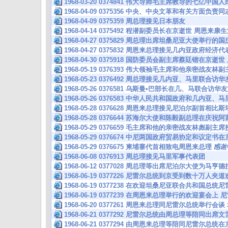
1968-03-20 0374841 伟大导师毛主席教导的七亿中
1968-04-09 0375356 中央、中央文革和有关方面负
1968-04-09 0375359 周总理接见日本朋友
1968-04-14 0375492 程潜副委员长在京逝世 周恩
1968-04-27 0375829 周总理出席坦桑尼亚大使举行
1968-04-27 0375832 周恩来总理接见几内亚政府
1968-04-30 0375918 国防委员会副主席蔡廷锴在京
1968-05-19 0376393 伟大领袖毛主席和他亲密战友
1968-05-23 0376492 周总理接见几内亚、马里联合
1968-05-26 0376581 乌斯曼•巴部长在几、马联合访
1968-05-26 0376583 中华人民共和国政府和几内亚
1968-05-28 0376628 周恩来总理接见尼泊尔副首相
1968-05-28 0376644 苏海尔大使和陈毅副总理在庆
1968-05-29 0376659 毛主席和他的亲密战友林彪副
1968-05-29 0376674 中尼两国政府贸易协定和议
1968-05-29 0376675 柬埔寨代首相致电周恩来总
1968-06-08 0376913 周总理接见马里军事代表团
1968-06-12 0377028 周总理等出席尼泊尔大使为马
1968-06-19 0377226 尼雷尔总统到京受到数十万人
1968-06-19 0377238 在欢迎坦桑尼亚联合共和国总
1968-06-19 0377239 在周恩来总理举行的欢迎宴
1968-06-20 0377261 周恩来总理同尼雷尔总统举行
1968-06-21 0377292 尼雷尔总统由周总理等陪同出
1968-06-21 0377294 由周恩来总理等陪同尼雷尔