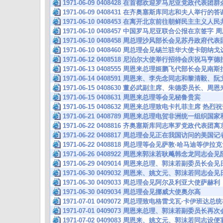
1971-06-09 0408428 在首都欢迎罗马尼亚党政代
1971-06-09 0408431 在齐奥塞斯库同志和夫人举
1971-06-10 0408453 在离开北京前往朝鲜民主主义
1971-06-10 0408457 中国罗马尼亚联合公报在京签
1971-06-10 0408458 周总理沙风部长会见苏丹政府
1971-06-10 0408460 周总理会见锡兰驻华大使卡朗
1971-06-12 0408518 尼泊尔大使举行招待会庆祝马
1971-06-13 0408555 周恩来总理姬鹏飞代部长会见
1971-06-14 0408591 周恩来、李先念同志和黎清毅
1971-06-15 0408630 董必武副主席、朱德委员长、
1971-06-15 0408631 周恩来总理等会见秘鲁贵宾
1971-06-15 0408632 周恩来总理致电卡扎菲主席 
1971-06-21 0408789 周恩来总理电贺非洲统一组织
1971-06-22 0408816 齐奥塞斯库同志率罗党政代表
1971-06-22 0408817 周总理会见正在我国访问的
1971-06-22 0408818 周总理等会见萨敦·哈马迪等
1971-06-26 0408922 周恩来郭沫若耿飚韩念龙同
1971-06-29 0409014 周恩来总理、郭沫若副委员
1971-06-30 0409032 周恩来、姚文元、郭沫若同
1971-06-30 0409033 周总理会见阿尔及利亚大使萨赫利
1971-06-30 0409034 周总理会见挪威大使奥尔高
1971-07-01 0409072 周总理致电格雷戈瓦·卡伊班
1971-07-01 0409073 周恩来总理、郭沫若副委员长
1971-07-02 0409083 周恩来、姚文元、郭沫若同