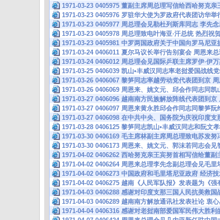
1971-03-23 0405975 董副主席周总理写信给西哈努
1971-03-23 0405976 罗驻华大使为罗政府代表团访
1971-03-23 0405977 周总理会见勒杜列斯库同志 李
1971-03-23 0405978 周总理致电叶海亚·汗总统 热
1971-03-23 0405981 中罗两国政府关于中国向罗马
1971-03-24 0406011 夏尔马议长举行告别宴会 周
1971-03-24 0406012 周总理会见国际乒联主席罗伊
1971-03-25 0406039 凯山•丰威汉同志率老挝爱国战
1971-03-26 0406067 黎笋同志率越劳动党代表团到
1971-03-26 0406069 周恩来、姚文元、邱会作同志同
1971-03-27 0406096 越南南方民族解放阵线代表团
1971-03-27 0406097 周恩来黄永胜邱会作同志同黎
1971-03-27 0406098 在中共中央、国务院为庆祝印
1971-03-28 0406125 黎笋同志凯山•丰威汉同志和阮
1971-03-30 0406169 毛主席林副主席周总理致电苏
1971-03-30 0406173 周恩来、姚文元、郭沫若同
1971-04-02 0406262 西哈努克亲王宾努首相写信给
1971-04-02 0406264 周恩来总理李先念副总理会见
1971-04-02 0406273 中国政府和毛里塔尼亚政府 经
1971-04-02 0406275 越南《人民军队报》发表题为
1971-04-03 0406288 感谢对印度支那三国人民抗美
1971-04-03 0406289 越南南方解放通讯社发表社论
1971-04-04 0406316 感谢对老挝南部爱国军民伟大