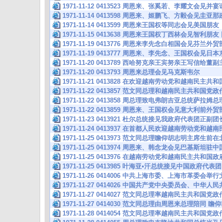
1971-11-12 0413523 周恩来、张奚若、李耀文会
1971-11-14 0413598 周恩来、姬鹏飞、方毅会见圭
1971-11-14 0413599 周恩来王国权等同志会见美国朋友
1971-11-15 0413638 周恩来王国权丁西林会见智
1971-11-19 0413776 周恩来李先念白相国会见芬兰
1971-11-19 0413777 周恩来、李先念、王国权会
1971-11-20 0413789 西哈努克亲王宾努亲王写信给
1971-11-20 0413793 周恩来总理会见马克斯韦尔
1971-11-21 0413828 在欢迎越南劳动党和越南民主
1971-11-22 0413857 范文同总理和越南民主共和国
1971-11-22 0413858 周总理致电弗朗吉亚总统萨
1971-11-22 0413859 周恩来、王国权会见意大利前
1971-11-23 0413921 杜尔总统接见我政府代表团正
1971-11-24 0413937 在首都人民欢迎越南劳动党和
1971-11-25 0413973 范文同总理瞻仰胡志明主席生
1971-11-25 0413974 周恩来、韩念龙会见巴基斯坦
1971-11-25 0413976 在越南劳动党和越南民主共和
1971-11-25 0413985 叶海亚•汗总统接见中国政府代
1971-11-26 0414006 中共上海市委、上海市革委会
1971-11-27 0414026 中国共产党中央委员会、中华
1971-11-27 0414027 范文同总理率越南民主共和国
1971-11-27 0414030 范文同总理由周恩来总理陪同
1971-11-28 0414054 范文同总理率越南民主共和国