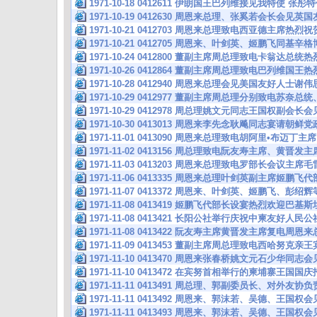
1971-10-18 0412611 伊朗国王巴列维接见我特使 
1971-10-19 0412630 周恩来总理、张奚若会长会见
1971-10-21 0412703 周恩来总理致电西亚德主席
1971-10-21 0412705 周恩来、叶剑英、姬鹏飞同基辛
1971-10-24 0412800 董副主席周总理致电卡翁达
1971-10-26 0412864 董副主席周总理致电巴列维国
1971-10-28 0412940 周恩来总理会见美国友好人士
1971-10-29 0412977 董副主席周总理分别致电苏奈
1971-10-29 0412978 周总理姚文元同志王国权副会
1971-10-30 0413013 周恩来李先念耿飚同志宴请朝
1971-11-01 0413090 周恩来总理致电胡阿里•布迈丁
1971-11-02 0413156 周总理致电阮友寿主席、黄晋
1971-11-03 0413203 周恩来总理致电罗部长会议主
1971-11-06 0413335 周恩来总理叶剑英副主席姬鹏
1971-11-07 0413372 周恩来、叶剑英、姬鹏飞、彭
1971-11-08 0413419 姬鹏飞代部长设宴热烈欢迎巴
1971-11-08 0413421 长阳公社举行庆祝中柬友好人
1971-11-08 0413422 阮友寿主席黄晋发主席复电周
1971-11-09 0413453 董副主席周总理致电西哈努克
1971-11-10 0413470 周恩来张春桥姚文元石少华同
1971-11-10 0413472 在宾努首相举行的柬埔寨王
1971-11-11 0413491 周总理、郭副委员长、对外友
1971-11-11 0413492 周恩来、郭沫若、吴德、王
1971-11-11 0413493 周恩来、郭沫若、吴德、王国