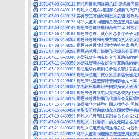
1971-07-03 0409112 周总理致电阿连德总统 深切慰
1971-07-03 0409113 周恩来总理白相国部长姬鹏飞
1971-07-03 0409134 宾努亲王写信给周恩来总理
1971-07-03 0409137 林平大使向阿连德总统递交周
1971-07-04 0409145 周恩来总理致电柯西金主席 
1971-07-05 0409168 周恩来总理、黄永胜总参谋长
1971-07-06 0409203 周恩来总理和有关方面负责人
1971-07-09 0409295 周恩来总理致电阿拉法特主席
1971-07-09 0409296 周恩来总理、姬鹏飞代部长
1971-07-11 0409349 热烈祝贺中朝友好合作互助条
1971-07-11 0409350 热烈祝贺朝中友好合作互助条
1971-07-12 0409392 周总理李作鹏副总参谋长郭沫
1971-07-13 0409406 周恩来总理、黄永胜总参谋长会
1971-07-13 0409407 周恩来纪登奎郭沫若同志会见
1971-07-14 0409438 第九届巴勒斯坦全国委员会大
1971-07-14 0409439 周恩来总理致电贝克尔总统
1971-07-15 0409476 周恩来总理姬鹏飞代部长会见
1971-07-15 0409478 法国驻华大使举行国庆招待会
1971-07-15 0409494 争取安哥拉彻底独立全国联
1971-07-19 0409599 周恩来总理郭沫若副委员长会
1971-07-20 0409633 周恩来、张春桥、姚文元同志会
1971-07-21 0409660 周恩来总理致电阿连德总统
1971-07-21 0409672 林平大使向阿连德总统递交周