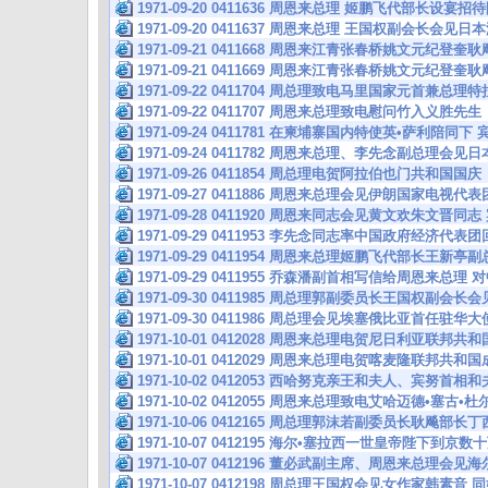
1971-09-20 0411636 周恩来总理 姬鹏飞代部长设宴
1971-09-20 0411637 周恩来总理 王国权副会长会见
1971-09-21 0411668 周恩来江青张春桥姚文元纪登
1971-09-21 0411669 周恩来江青张春桥姚文元纪登
1971-09-22 0411704 周总理致电马里国家元首兼总
1971-09-22 0411707 周恩来总理致电慰问竹入义胜先生
1971-09-24 0411781 在柬埔寨国内特使英•萨利陪同
1971-09-24 0411782 周恩来总理、李先念副总理
1971-09-26 0411854 周总理电贺阿拉伯也门共和国国庆
1971-09-27 0411886 周恩来总理会见伊朗国家电
1971-09-28 0411920 周恩来同志会见黄文欢朱文
1971-09-29 0411953 李先念同志率中国政府经济代
1971-09-29 0411954 周恩来总理姬鹏飞代部长王新
1971-09-29 0411955 乔森潘副首相写信给周恩来总理
1971-09-30 0411985 周总理郭副委员长王国权副会
1971-09-30 0411986 周总理会见埃塞俄比亚首任驻华大
1971-10-01 0412028 周恩来总理电贺尼日利亚联邦共
1971-10-01 0412029 周恩来总理电贺喀麦隆联邦共
1971-10-02 0412053 西哈努克亲王和夫人、宾努首相
1971-10-02 0412055 周恩来总理致电艾哈迈德•塞古
1971-10-06 0412165 周总理郭沫若副委员长耿飚
1971-10-07 0412195 海尔•塞拉西一世皇帝陛下到京
1971-10-07 0412196 董必武副主席、周恩来总理会
1971-10-07 0412198 周总理王国权会见女作家韩