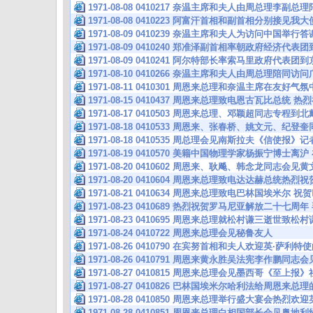
1971-08-08 0410217 奈温主席和夫人由周总理李副
1971-08-08 0410223 阿富汗首相和副首相分别接见
1971-08-09 0410239 奈温主席和夫人为访问中国举
1971-08-09 0410240 郑准泽副首相率朝政府经济代
1971-08-09 0410241 阿尔特部长率索马里政府代表
1971-08-10 0410266 奈温主席和夫人由周总理陪同
1971-08-11 0410301 周恩来总理和奈温主席在友好
1971-08-15 0410437 周恩来总理致电恩古瓦比总
1971-08-17 0410503 周恩来总理、邓颖超同志专程
1971-08-18 0410533 周恩来、张春桥、姚文元、
1971-08-18 0410535 周总理会见南斯拉夫《信使报》记
1971-08-19 0410570 美籍中国物理学家杨振宁博士
1971-08-20 0410602 周恩来、耿飚、韩念龙同志会
1971-08-20 0410604 周恩来总理致电达达赫总统
1971-08-21 0410634 周恩来总理致电巴林国埃米
1971-08-23 0410689 热烈祝贺罗马尼亚解放二十七
1971-08-23 0410695 周恩来总理就松村谦三逝世致
1971-08-24 0410722 周恩来总理会见秘鲁友人
1971-08-26 0410790 在宾努首相和夫人欢迎英·萨
1971-08-26 0410791 周恩来黄永胜吴法宪李作鹏同
1971-08-27 0410815 周恩来总理会见墨西哥《至上
1971-08-27 0410826 巴林国埃米尔哈利法给周恩来总
1971-08-28 0410850 周恩来总理举行盛大宴会热烈欢
1971-08-28 0410851 周恩来总理白相国部长会见奥