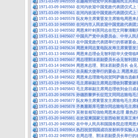
1971-03-09 0405559 在越南劳动党中央和越南民主
1971-03-09 0405560 在河内欢迎中国党政代表团
1971-03-09 0405561 在河内欢送中国党政代表团
1971-03-10 0405578 阮友寿主席黄晋发主席致电周
1971-03-10 0405580 在河内市人民欢迎中国党政
1971-03-10 0405582 周恩来叶剑英同志在范文同黎清
1971-03-11 0405607 中国共产党中央委员会、中华
1971-03-11 0405610 在中国党政代表团举行的答谢
1971-03-12 0405634 周恩来同志复电阮友寿主席黄
1971-03-13 0405666 周恩来总理会见智利驻华大使馆
1971-03-13 0405667 周总理郭沫若副委员长会见智利朋
1971-03-14 0405694 周恩来总理、郭沫若副委员
1971-03-17 0405792 在吴船大使举行的宴会上 周恩
1971-03-18 0405822 周恩来总理致电祝贺阿萨德当选
1971-03-19 0405842 毛主席林副主席周总理收到霍
1971-03-19 0405843 毛主席林副主席周总理收到金
1971-03-20 0405876 孙德胜黎笋长征范文同同志致
1971-03-20 0405877 阮友寿主席黄晋发主席致电毛
1971-03-20 0405878 齐奥塞斯库毛雷尔同志致电毛
1971-03-20 0405879 宾努首相写信给周恩来总理 
1971-03-20 0405881 在欢迎柬国家元首西哈努克亲
1971-03-20 0405882 在中华人民共和国国务院总理
1971-03-21 0405904 热烈祝贺我国成功发射科学实
1971-03-22 0405952 在周总理、郭沫若副委员长