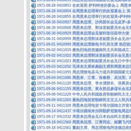
1971-08-28 0410853 在欢迎英·萨利特使的宴会上 
1971-08-28 0410854 在周恩来总理举行的欢迎宴会上
1971-08-28 0410855 在周恩来总理举行的欢迎英•萨
1971-08-30 0410927 周恩来总理、沙风部长会见皮
1971-08-30 0410928 周恩来总理、郭沫若副委员长会
1971-08-30 0410929 周恩来总理会见智利首任驻华大使
1971-08-31 0410959 周恩来总理郭沫若副委员长
1971-09-01 0410999 周恩来总理致电卡扎菲主席 
1971-09-02 0411019 最热烈地祝贺越南民主共和国
1971-09-02 0411022 周恩来总理郭沫若副委员长
1971-09-02 0411023 周恩来总理郭副委员长会见日
1971-09-03 0411052 毛泽东主席林彪副主席和周恩
1971-09-03 0411055 周总理致电圣马力诺共和国
1971-09-04 0411086 周恩来、江青、张春桥、吴法
1971-09-05 0411120 周恩来总理、李水清部长、张
1971-09-06 0411155 周恩来总理、黄永胜总参谋长
1971-09-08 0411229 中华人民共和国政府和朝鲜民
1971-09-09 0411265 最热烈地祝贺朝鲜民主主义人
1971-09-11 0411328 周恩来总理电贺卡塔尔国独
1971-09-14 0411437 卡塔尔国埃米尔阿勒萨尼致电
1971-09-17 0411532 周恩来总理会见日本自由民主
1971-09-18 0411560 周恩来总理、江青同志、姬鹏
1971-09-18 0411561 董副主席、周总理致电阿连