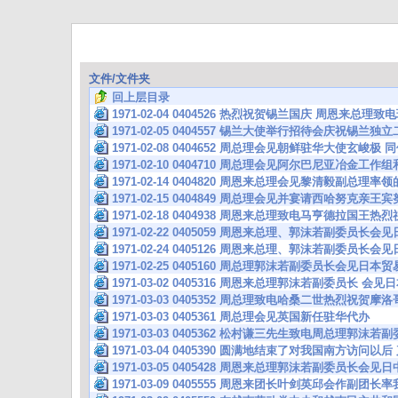
文件/文件夹
回上层目录
1971-02-04 0404526 热烈祝贺锡兰国庆 周恩来总
1971-02-05 0404557 锡兰大使举行招待会庆祝锡兰
1971-02-08 0404652 周总理会见朝鲜驻华大使玄
1971-02-10 0404710 周总理会见阿尔巴尼亚冶金工
1971-02-14 0404820 周恩来总理会见黎清毅副总理
1971-02-15 0404849 周总理会见并宴请西哈努克亲王
1971-02-18 0404938 周恩来总理致电马亨德拉国
1971-02-22 0405059 周恩来总理、郭沫若副委员长
1971-02-24 0405126 周恩来总理、郭沫若副委员长
1971-02-25 0405160 周总理郭沫若副委员长会见日本
1971-03-02 0405316 周恩来总理郭沫若副委员长 会
1971-03-03 0405352 周总理致电哈桑二世热烈祝贺
1971-03-03 0405361 周总理会见英国新任驻华代办
1971-03-03 0405362 松村谦三先生致电周总理郭沫若
1971-03-04 0405390 圆满地结束了对我国南方访问
1971-03-05 0405428 周恩来总理郭沫若副委员长
1971-03-09 0405555 周恩来团长叶剑英邱会作副团