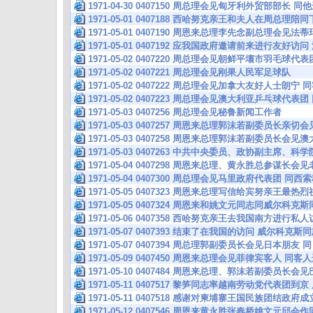
1971-04-30 0407150 周总理会见匈牙利外贸部部长
1971-05-01 0407188 西哈努克亲王和夫人在周总理
1971-05-01 0407190 周恩来总理李先念副总理会见法
1971-05-01 0407192 应我国政府邀请前来进行友好访
1971-05-02 0407220 周总理会见朝鲜平壤市羽毛球代表
1971-05-02 0407221 周总理会见刚果人民军足球队
1971-05-02 0407222 周总理会见加拿大友好人士朗
1971-05-02 0407223 周总理会见澳大利亚乒乓球代
1971-05-03 0407256 周总理会见秘鲁新闻工作者
1971-05-03 0407257 周恩来总理郭沫若副委员长亲
1971-05-03 0407258 周恩来总理郭沫若副委员长会
1971-05-03 0407263 中共中央委员、政协副主席、科
1971-05-04 0407298 周恩来总理、黄永胜总参谋
1971-05-04 0407300 周总理会见马里政府代表团 
1971-05-05 0407323 周恩来总理写信给宾努亲王最
1971-05-05 0407324 周恩来和姚文元同志同威尔科
1971-05-06 0407358 西哈努克亲王去我国南方进行
1971-05-07 0407393 结束了在我国的访问 威尔科克
1971-05-07 0407394 周总理郭副委员长会见日本朋
1971-05-09 0407450 周恩来总理会见菲律宾客人 
1971-05-10 0407484 周恩来总理、郭沫若副委员
1971-05-11 0407517 黎笋同志率越南劳动党代表团
1971-05-11 0407518 感谢对柬埔寨王国民族团结政
1971-05-12 0407546 周恩来黄永胜张春桥姚文元邱