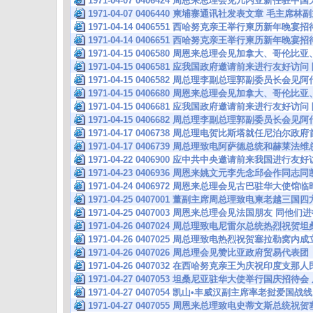
1971-04-07 0406424 周恩来总理会见几内亚新任驻
1971-04-07 0406440 柬埔寨通讯社发表文章 毛主
1971-04-14 0406551 西哈努克亲王举行柬历新年晚
1971-04-14 0406651 西哈努克亲王举行柬历新年晚
1971-04-15 0406580 周恩来总理会见加拿大、哥伦
1971-04-15 0406581 应我国政府邀请前来进行友好访
1971-04-15 0406582 周总理李副总理郭副委员长会
1971-04-15 0406680 周恩来总理会见加拿大、哥伦
1971-04-15 0406681 应我国政府邀请前来进行友好访
1971-04-15 0406682 周总理李副总理郭副委员长会
1971-04-17 0406738 周总理电贺比斯塔就任尼泊尔政
1971-04-17 0406739 周总理致电阿萨德总统和赫莱
1971-04-22 0406900 应中共中央邀请前来我国进行
1971-04-23 0406936 周恩来姚文元李先念邱会作同志
1971-04-24 0406972 周恩来总理会见古巴驻华大使
1971-04-25 0407001 董副主席周总理致电柬老越三
1971-04-25 0407003 周恩来总理会见法国朋友 同他
1971-04-26 0407024 周总理致电尼雷尔总统热烈
1971-04-26 0407025 周总理致电热烈祝贺塞拉勒
1971-04-26 0407026 周总理会见赞比亚政府贸易代表团
1971-04-26 0407032 在西哈努克亲王为庆祝印度支
1971-04-27 0407053 坦桑尼亚驻华大使举行国庆招
1971-04-27 0407054 凯山•丰威汉副主席率老挝爱
1971-04-27 0407055 周恩来总理致电史蒂文斯总