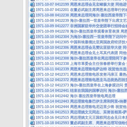
1971-10-07 0412199 周恩来总理会见玄峻极大使 
1971-10-07 0412201 在董必武副主席周恩来总理举行
1971-10-08 0412238 周恩来总理同海尔·塞拉西皇
1971-10-08 0412239 海尔•塞拉西一世皇帝陛下出
1971-10-09 0412277 非洲国家驻华外交使团举行招
1971-10-09 0412278 海尔•塞拉西皇帝观看体育表演
1971-10-10 0412304 为海尔•塞拉西一世皇帝陛下访
1971-10-10 0412305 中国和埃塞俄比亚两国政府经
1971-10-10 0412306 周恩来总理会见赞比亚驻华
1971-10-10 0412307 周恩来总理会见土耳其代表团
1971-10-10 0412308 海尔•塞拉西皇帝在周总理陪
1971-10-11 0412338 上海市革委会主任张春桥举行宴
1971-10-11 0412339 周恩来总理致电萨达特 祝贺
1971-10-12 0412371 周恩来总理致电苏发努冯亲
1971-10-12 0412372 周恩来总理致电恩圭马总统热
1971-10-12 0412373 海尔•塞拉西皇帝在上海参观访
1971-10-14 0412441 结束在我国的国事访问 海尔•
1971-10-14 0412442 海尔·塞拉西皇帝致电周总理
1971-10-14 0412443 周总理致电鲁巴伊主席和阿里•
1971-10-14 0412444 周恩来总理致电尼迈里少将
1971-10-16 0412513 周总理姚文元同志、宾努首相
1971-10-16 0412515 周总理姚文元王国权同志会见
1971-10-18 0412593 董必武副主席、周恩来总理写