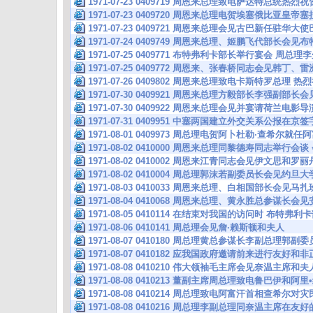
1971-07-23 0409719 周恩来总理致电萨达特总统
1971-07-23 0409720 周恩来总理电贺埃塞俄比亚
1971-07-23 0409721 周恩来总理会见古巴新任驻华大
1971-07-24 0409749 周恩来总理、姬鹏飞代部长
1971-07-25 0409771 布特弗利卡部长举行宴会 周
1971-07-25 0409772 周恩来、张春桥同志会见韩丁
1971-07-26 0409802 周恩来总理致电卡斯特罗总
1971-07-30 0409921 周恩来总理方毅部长李强副部
1971-07-30 0409922 周恩来总理会见并宴请荷兰电
1971-07-31 0409951 中塞两国建立外交关系公报在
1971-08-01 0409973 周总理电贺阿卜杜勒·查希尔
1971-08-02 0410000 周恩来总理同黎德寿同志举行
1971-08-02 0410002 周恩来江青同志会见伊文思和
1971-08-02 0410004 周总理郭沫若副委员长会见约旦
1971-08-03 0410033 周恩来总理、白相国部长会
1971-08-04 0410068 周恩来总理、黄永胜总参谋
1971-08-05 0410114 在结束对我国的访问时 布特
1971-08-06 0410141 周总理会见詹·赖斯顿和夫人
1971-08-07 0410180 周总理黄总参谋长李副总理郭
1971-08-07 0410182 应我国政府邀请前来进行友好
1971-08-08 0410210 伟大领袖毛主席会见奈温主席
1971-08-08 0410213 董副主席周总理致电鲁巴伊和阿
1971-08-08 0410214 周总理致电阿富汗首相查希
1971-08-08 0410216 周总理李副总理同奈温主席在