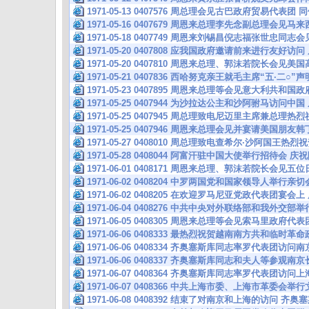
1971-05-13 0407576 周总理会见古巴政府贸易代
1971-05-16 0407679 周恩来总理李先念副总理会见马
1971-05-18 0407749 周恩来刘锡昌倪志福张世忠同
1971-05-20 0407808 应我国政府邀请前来进行友好
1971-05-20 0407810 周恩来总理、郭沫若院长会
1971-05-21 0407836 西哈努克亲王就毛主席“五·
1971-05-23 0407895 周恩来总理等会见意大利共和
1971-05-25 0407944 为沙拉达公主和沙阿驸马访问
1971-05-25 0407945 周总理致电尼迈里主席兼总
1971-05-25 0407946 周恩来总理会见并宴请美国朋
1971-05-27 0408010 周总理致电查希尔·沙阿国王
1971-05-28 0408044 阿富汗驻中国大使举行招待会 
1971-06-01 0408171 周恩来总理、郭沫若院长会
1971-06-02 0408204 中罗两国党和国家领导人举行
1971-06-02 0408205 在欢迎罗马尼亚党政代表团宴
1971-06-04 0408276 中共中央对外联络部和我外交
1971-06-05 0408305 周恩来总理等会见索马里政府代
1971-06-06 0408333 最热烈祝贺越南南方共和临时
1971-06-06 0408334 齐奥塞斯库同志率罗代表团访
1971-06-06 0408337 齐奥塞斯库同志和夫人等参观
1971-06-07 0408364 齐奥塞斯库同志率罗代表团访
1971-06-07 0408366 中共上海市委、上海市革委会
1971-06-08 0408392 结束了对南京和上海的访问 齐