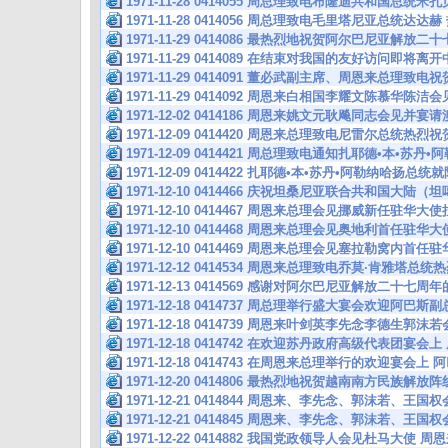
1971-11-28 0414055 周总理致电布隆迪共和国总统
1971-11-28 0414056 周总理致电毛里塔尼亚总统达
1971-11-29 0414086 最热烈地祝贺阿尔巴尼亚解放
1971-11-29 0414089 在结束对我国的友好访问即将
1971-11-29 0414091 董必武副主席、周恩来总理致
1971-11-29 0414092 周恩来白相国李耀文陈慕华陈
1971-12-02 0414186 周恩来姚文元耿飚同志会见
1971-12-09 0414420 周恩来总理致电尼雷尔总统
1971-12-09 0414421 周总理致电通知扎耶德•本•苏丹
1971-12-09 0414422 扎耶德•本•苏丹•阿勒纳哈扬总
1971-12-10 0414466 庆祝坦桑尼亚联合共和国大陆
1971-12-10 0414467 周恩来总理会见挪威新任驻华大
1971-12-10 0414468 周恩来总理会见奥地利首任驻
1971-12-10 0414469 周恩来总理会见塞拉勒窝内
1971-12-12 0414534 周恩来总理致电乔莫·肯雅
1971-12-13 0414569 感谢对阿尔巴尼亚解放二十七
1971-12-18 0414737 周总理举行盛大宴会欢迎阿巴
1971-12-18 0414739 周恩来叶剑英李先念李德生郭
1971-12-18 0414742 在欢迎苏丹政府高级代表团宴
1971-12-18 0414743 在周恩来总理举行的欢迎宴会
1971-12-20 0414806 最热烈地祝贺越南南方民族解
1971-12-21 0414844 周恩来、李先念、郭沫若、
1971-12-21 0414845 周恩来、李先念、郭沫若、王
1971-12-22 0414882 我国党政领导人会见杜马大使