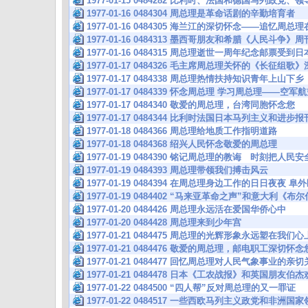
1977-01-15 0484282 比利时、法国和德国马列政党
1977-01-16 0484304 周总理是革命话剧的辛勤培育者
1977-01-16 0484305 海兰江的深切怀念——追忆
1977-01-16 0484313 墨西哥朋友和希腊《人民斗争
1977-01-16 0484315 周总理逝世一周年纪念邮票
1977-01-17 0484326 毛主席周总理关怀的《长征组
1977-01-17 0484338 周总理热情扶持知识青年上山下乡
1977-01-17 0484339 怀念周总理 学习周总理——
1977-01-17 0484340 敬爱的周总理，台湾同胞怀念您
1977-01-17 0484344 比利时法国日本马列主义和进
1977-01-18 0484366 周总理给地质工作指明道路
1977-01-18 0484368 绍兴人民怀念敬爱的周总理
1977-01-19 0484390 铭记周总理的教诲 时刻把人民
1977-01-19 0484393 周总理带领我们搏击风云
1977-01-19 0484394 在周总理身边工作的日日夜夜
1977-01-19 0484402 “马来亚革命之声”和意大利《
1977-01-20 0484426 周总理永远活在爱国华侨心中
1977-01-20 0484428 周总理来到少年宫
1977-01-21 0484475 周总理的光辉形象永远塑在我们心
1977-01-21 0484476 敬爱的周总理，邮电职工深切怀念
1977-01-21 0484477 回忆周总理对人民气象事业的亲
1977-01-21 0484478 日本《工农战报》和英国朋友伯
1977-01-22 0484500 “四人帮”反对周总理的又一罪证
1977-01-22 0484517 一些西欧马列主义政党和非洲