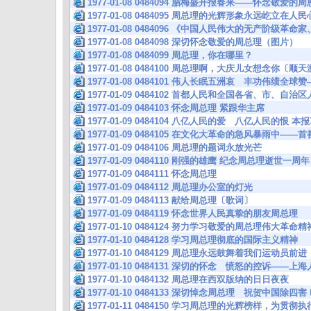
1977-01-08 0484094 腊梅盛开报春来——怀念敬爱的
1977-01-08 0484095 周总理的光辉形象永远屹立在
1977-01-08 0484096 《中国人民伟大的无产阶级革
1977-01-08 0484098 深切怀念敬爱的周总理（图片）
1977-01-08 0484099 周总理，你在哪里？
1977-01-08 0484100 周总理啊，大庆儿女想念你〔顺
1977-01-08 0484101 伟人长眠五洲哀 丰功伟绩
1977-01-09 0484102 首都人民和全国各省、市、自
1977-01-09 0484103 怀念周总理 紧跟华主席
1977-01-09 0484104 八亿人民的爱 八亿人民的恨
1977-01-09 0484105 在文化大革命的急风暴雨中—
1977-01-09 0484106 周总理的题词永放光芒
1977-01-09 0484110 刚强的雄鹰 纪念周总理逝世一周年
1977-01-09 0484111 怀念周总理
1977-01-09 0484112 周总理办公室的灯光
1977-01-09 0484113 献给周总理〔歌词〕
1977-01-09 0484119 怀念世界人民真挚的朋友周总理
1977-01-10 0484124 努力学习敬爱的周总理伟大革
1977-01-10 0484128 学习周总理彻底的国际主义精神
1977-01-10 0484129 周总理永远鼓舞着我们运动员前进
1977-01-10 0484131 深切的怀念 愤怒的控诉——
1977-01-10 0484132 周总理在西双版纳的日日夜夜
1977-01-10 0484133 深切悼念周总理 祝贺中国除
1977-01-11 0484150 学习周总理的光辉榜样，为