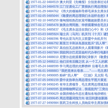
1977-01-22 0484519 澳大利亚《先锋报》分别发表
1977-01-24 0484578 江门甘蔗化工厂贯彻执行周总
1977-01-29 0484762 《伟大的领袖和导师毛泽东主
1977-02-05 0485044 《敬爱的周总理我们永远怀念您
1977-02-10 0485259 缅甸报纸热烈欢迎邓颖超副委员
1977-02-17 0485478 旅美台湾同胞、华侨观看悼念
1977-03-01 0485837 《毛主席永远活在我们心中》
1977-03-03 0485924 瑞士共（马列）机关刊《十月》
1977-03-22 0486596 哥伦比亚马列主义联盟中央机
1977-03-27 0486792 斯里兰卡和冰岛朋友怒斥“四人
1977-04-18 0487557 高伯拉瓦总统和夫人观看我
1977-05-03 0487984 我驻阿尔巴尼亚临时代办举行
1977-05-04 0488010 尼雷尔总统观看我纪录影片
1977-05-12 0488211 他们没有后顾之忧 从一个工
1977-05-24 0488599 学习周总理的光辉榜样 沿着
1977-06-01 0488883 “我把党来比母亲……”——毛
1977-07-01 0490005 粉碎“四人帮” 《江姐》见太
1977-07-05 0490159 委中友协举办周总理生平照片展览
1977-07-08 0490245 有华主席领导，毛主席周总理
1977-07-17 0490595 坚持唯物辩证法，彻底批判“三
1977-07-18 0490629 全国供销合作总社通知各地供销
1977-07-18 0490645 周总理题词指方向 收旧利废创
1977-07-27 0490984 医药卫生科技人员响应华主席