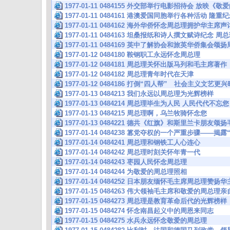
1977-01-11 0484155 外交部举行电影招待会 放
1977-01-11 0484161 港澳爱国同胞举行各种活动 
1977-01-11 0484162 海外华侨怀念周总理拥护华主席
1977-01-11 0484163 坦桑报纸和诗人撰文赋诗纪念
1977-01-11 0484169 英中了解协会和旅英华侨集会
1977-01-12 0484180 鞍钢职工永远怀念周总理
1977-01-12 0484181 周总理关怀出版马列和毛主席著作
1977-01-12 0484182 周总理青年时代在天津
1977-01-12 0484186 打倒“四人帮” 社会主义文艺
1977-01-13 0484213 我们永远以周总理为光辉榜样
1977-01-13 0484214 周总理毕生为人民 人民代代不忘您
1977-01-13 0484215 周总理啊，乌兰牧骑怀念您
1977-01-13 0484221 德共《红旗》和斯里兰卡朋友
1977-01-14 0484238 篡党夺权的一个严重步骤——揭
1977-01-14 0484241 周总理和钢铁工人心连心
1977-01-14 0484242 周总理时刻关怀年青一代
1977-01-14 0484243 枣园人民怀念周总理
1977-01-14 0484244 为敬爱的周总理照相
1977-01-14 0484252 日本朋友缅怀毛主席周总理赞
1977-01-15 0484263 伟大领袖毛主席和敬爱的周总
1977-01-15 0484273 周总理是教育革命后代的光辉榜样
1977-01-15 0484274 怀念南昌起义中的周恩来同志
1977-01-15 0484275 水兵永远怀念敬爱的周总理