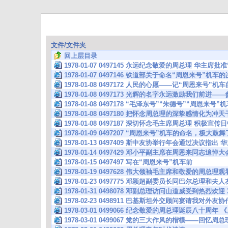
文件/文件夹
回上层目录
1978-01-07 0497145 永远纪念敬爱的周总理 华主席
1978-01-07 0497146 铁道部关于命名“周恩来号”机车
1978-01-08 0497172 人民的心愿——记“周恩来号”
1978-01-08 0497173 光辉的名字永远激励我们前进
1978-01-08 0497178 “毛泽东号”“朱德号”“周恩来号
1978-01-08 0497180 把怀念周总理的深挚感情化为
1978-01-08 0497187 深切怀念毛主席周总理 积极宣
1978-01-09 0497207 “周恩来号”机车的命名，极大
1978-01-13 0497409 斯中友协举行年会通过决议指
1978-01-14 0497429 邓小平副主席在周恩来同志追
1978-01-15 0497497 写在“周恩来号”机车前
1978-01-19 0497628 伟大领袖毛主席和敬爱的周总
1978-01-23 0497775 邓颖超副委员长同巴尔总理和
1978-01-31 0498078 邓副总理访问山道威受到热烈
1978-02-23 0498911 巴基斯坦外交顾问宴请我对外
1978-03-01 0499066 纪念敬爱的周总理诞辰八十
1978-03-01 0499067 党的三大作风的楷模——回忆周总