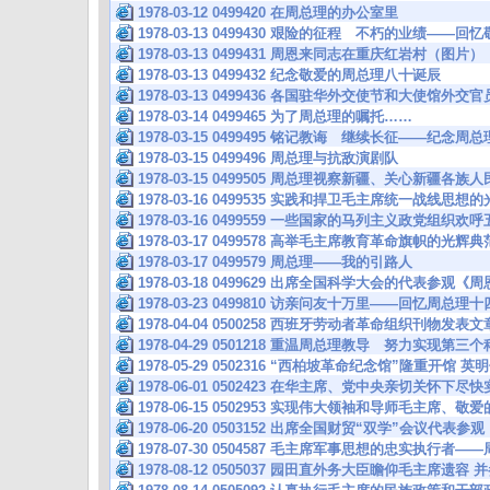
1978-03-12 0499420 在周总理的办公室里
1978-03-13 0499430 艰险的征程 不朽的业绩——
1978-03-13 0499431 周恩来同志在重庆红岩村（图片）
1978-03-13 0499432 纪念敬爱的周总理八十诞辰
1978-03-13 0499436 各国驻华外交使节和大使馆
1978-03-14 0499465 为了周总理的嘱托……
1978-03-15 0499495 铭记教诲 继续长征——纪念
1978-03-15 0499496 周总理与抗敌演剧队
1978-03-15 0499505 周总理视察新疆、关心新疆
1978-03-16 0499535 实践和捍卫毛主席统一战线思
1978-03-16 0499559 一些国家的马列主义政党组织
1978-03-17 0499578 高举毛主席教育革命旗帜的光
1978-03-17 0499579 周总理——我的引路人
1978-03-18 0499629 出席全国科学大会的代表参
1978-03-23 0499810 访亲问友十万里——回忆周总理
1978-04-04 0500258 西班牙劳动者革命组织刊物发
1978-04-29 0501218 重温周总理教导 努力实现第三
1978-05-29 0502316 “西柏坡革命纪念馆”隆重开馆
1978-06-01 0502423 在华主席、党中央亲切关怀下
1978-06-15 0502953 实现伟大领袖和导师毛主席、
1978-06-20 0503152 出席全国财贸“双学”会议代
1978-07-30 0504587 毛主席军事思想的忠实执行者
1978-08-12 0505037 园田直外务大臣瞻仰毛主席