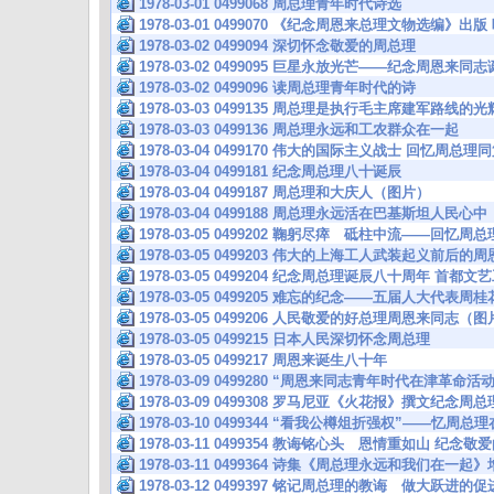
1978-03-01 0499068 周总理青年时代诗选
1978-03-01 0499070 《纪念周恩来总理文物选编
1978-03-02 0499094 深切怀念敬爱的周总理
1978-03-02 0499095 巨星永放光芒——纪念周恩来
1978-03-02 0499096 读周总理青年时代的诗
1978-03-03 0499135 周总理是执行毛主席建军路线的
1978-03-03 0499136 周总理永远和工农群众在一起
1978-03-04 0499170 伟大的国际主义战士 回忆周
1978-03-04 0499181 纪念周总理八十诞辰
1978-03-04 0499187 周总理和大庆人（图片）
1978-03-04 0499188 周总理永远活在巴基斯坦人民心中
1978-03-05 0499202 鞠躬尽瘁 砥柱中流——回
1978-03-05 0499203 伟大的上海工人武装起义前后的
1978-03-05 0499204 纪念周总理诞辰八十周年 首
1978-03-05 0499205 难忘的纪念——五届人大代表
1978-03-05 0499206 人民敬爱的好总理周恩来同志（
1978-03-05 0499215 日本人民深切怀念周总理
1978-03-05 0499217 周恩来诞生八十年
1978-03-09 0499280 “周恩来同志青年时代在津革命活
1978-03-09 0499308 罗马尼亚《火花报》撰文纪念
1978-03-10 0499344 “看我公樽俎折强权”——忆周总
1978-03-11 0499354 教诲铭心头 恩情重如山 纪
1978-03-11 0499364 诗集《周总理永远和我们在一起
1978-03-12 0499397 铭记周总理的教诲 做大跃进