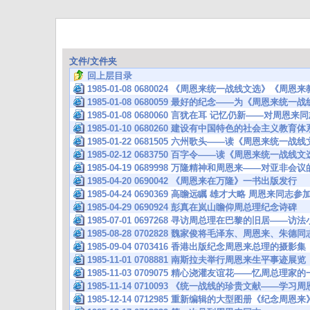
文件/文件夹
回上层目录
1985-01-08 0680024 《周恩来统一战线文选》《周
1985-01-08 0680059 最好的纪念——为《周恩来统
1985-01-08 0680060 言犹在耳 记忆仍新——对周恩
1985-01-10 0680260 建设有中国特色的社会主义教
1985-01-22 0681505 六州歌头——读《周恩来统一战
1985-02-12 0683750 百字令——读《周恩来统一战线
1985-04-19 0689998 万隆精神和周恩来——对亚非会
1985-04-20 0690042 《周恩来在万隆》一书出版发行
1985-04-24 0690369 高瞻远瞩 雄才大略 周恩来同
1985-04-29 0690924 彭真在岚山瞻仰周总理纪念诗碑
1985-07-01 0697268 寻访周总理在巴黎的旧居——访
1985-08-28 0702828 魏家俊将毛泽东、周恩来、
1985-09-04 0703416 香港出版纪念周恩来总理的摄影集
1985-11-01 0708881 南斯拉夫举行周恩来生平事迹展览
1985-11-03 0709075 精心浇灌友谊花——忆周总理
1985-11-14 0710093 《统一战线的珍贵文献——
1985-12-14 0712985 重新编辑的大型图册《纪念周恩