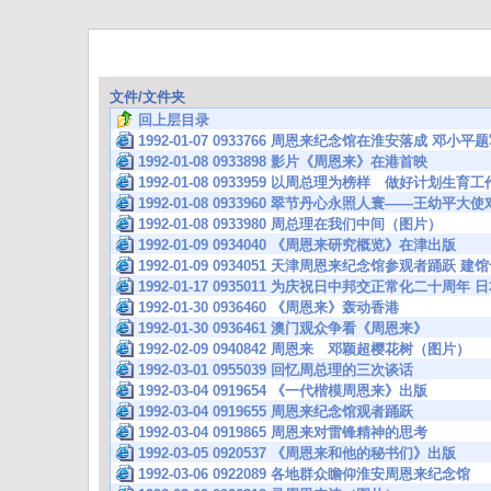
文件/文件夹
回上层目录
1992-01-07 0933766 周恩来纪念馆在淮安落成 邓
1992-01-08 0933898 影片《周恩来》在港首映
1992-01-08 0933959 以周总理为榜样 做好计划生育工
1992-01-08 0933960 翠节丹心永照人寰——王幼平
1992-01-08 0933980 周总理在我们中间（图片）
1992-01-09 0934040 《周恩来研究概览》在津出版
1992-01-09 0934051 天津周恩来纪念馆参观者踊跃
1992-01-17 0935011 为庆祝日中邦交正常化二十
1992-01-30 0936460 《周恩来》轰动香港
1992-01-30 0936461 澳门观众争看《周恩来》
1992-02-09 0940842 周恩来 邓颖超樱花树（图片）
1992-03-01 0955039 回忆周总理的三次谈话
1992-03-04 0919654 《一代楷模周恩来》出版
1992-03-04 0919655 周恩来纪念馆观者踊跃
1992-03-04 0919865 周恩来对雷锋精神的思考
1992-03-05 0920537 《周恩来和他的秘书们》出版
1992-03-06 0922089 各地群众瞻仰淮安周恩来纪念馆