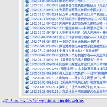
1992-03-09 0926318 录周恩来诗（图片）
1992-03-15 0932968 我驻俄使馆放映史诗性巨片《
1992-03-15 0933183 为周恩来写英文传记的中国夫妇
1992-03-24 0938274 纪念中日邦交正常化20周年
1992-04-11 0940022 让友谊的接力棒代代相传—
1992-04-13 0940269 周恩来郭沫若阳翰笙合影赠王莹
1992-04-27 0941972 长江涌起春潮——忆周恩来总
1992-05-30 0945949 大型电视系列片《伟人周恩来》开
1992-06-04 0946511 文艺工作者的知心朋友——
1992-07-01 0949559 一批回忆周恩来朱德的书问世
1992-07-06 0950225 体现党同鲁迅亲密关系的重要
1992-07-10 0950614 中日将在日本举办“周恩来展”
1992-08-07 0953996 怎样做一个好的领导者——
1992-09-15 0920156 《举世敬仰的伟人周恩来》发行
1992-09-21 0920934 庆祝中日邦交正常化20周年
1992-09-24 0921259 “周恩来展”在东京隆重开
1992-09-27 0921610 伟人虽逝风范长存——日本“周恩
1992-10-02 0922163 山河魂——写在淮安周恩来纪念馆
1992-10-05 0922481 《周恩来与他的世纪》在京首
1992-11-08 0926594 摄影史上使用率创纪录的底片
1992-11-29 0929168 北京庆祝日本周恩来纪念会成立7