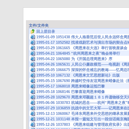
文件/文件夹
回上层目录
1995-01-09 1051438 伟大人格垂范后世人民永远怀念
1995-01-17 1052582 找准戏剧艺术与演出市场的契
1995-03-29 1061665 《周恩来在大连》举行首映座谈会
1995-04-21 1064845 “杭州周恩来之夜”晚会将举行
1995-04-22 1065080 为《开国总理周恩来》序
1995-04-26 1065631 人民公仆廉政模范——电视
1995-05-05 1066675 深深的怀念难忘的教诲——忆
1995-05-10 1067132 《周恩来文艺思想新论》出版
1995-05-15 1067690 跨越时空传友谊周恩来蜡像赴法
1995-05-17 1068018 周恩来蜡像运抵巴黎
1995-05-18 1068146 巴黎喜迎周恩来蜡像
1995-05-28 1029670 周恩来邓颖超１８１件遗物移交天
1995-06-06 1030783 杭城的思念——杭州“周恩来之
1995-07-29 1036859 抗战中的文艺大军——记周
1995-12-13 1060067 毛泽东周恩来外交思想的继承
1995-12-21 1031148 本报一篇短文引出一段佳话南京
1995-12-26 1037803 《周恩来组建与管理政府实录》出