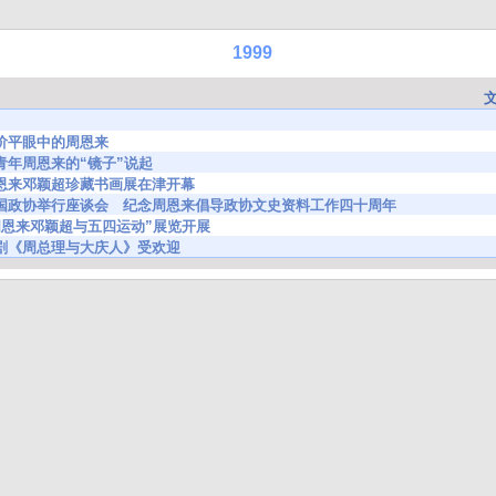
1999
11 吴阶平眼中的周恩来
08 从青年周恩来的“镜子”说起
151 周恩来邓颖超珍藏书画展在津开幕
06807 全国政协举行座谈会 纪念周恩来倡导政协文史资料工作四十周年
267 “周恩来邓颖超与五四运动”展览开展
109 京剧《周总理与大庆人》受欢迎