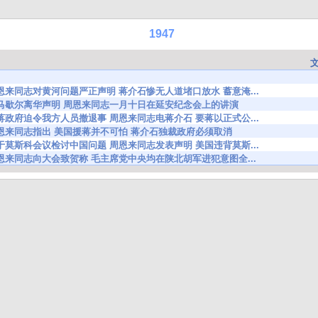
1947
3479 周恩来同志对黄河问题严正声明 蒋介石惨无人道堵口放水 蓄意淹...
13690 评马歇尔离华声明 周恩来同志一月十日在延安纪念会上的讲演
5757 为蒋政府迫令我方人员撤退事 周恩来同志电蒋介石 要蒋以正式公...
5926 周恩来同志指出 美国援蒋并不可怕 蒋介石独裁政府必须取消
5419 关于莫斯科会议检讨中国问题 周恩来同志发表声明 美国违背莫斯...
7284 周恩来同志向大会致贺称 毛主席党中央均在陕北胡军进犯意图全...