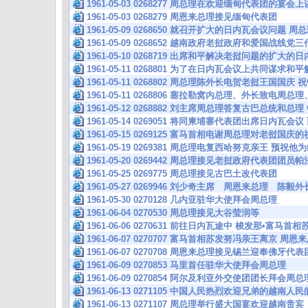
1961-05-03 0268277 周总理在欢迎缅甸代表团的宴
1961-05-03 0268279 周恩来总理接见缅甸代表团
1961-05-09 0268650 就召开扩大的日内瓦会议问题
1961-05-09 0268652 越南政府老挝政府和爱国战线
1961-05-10 0268719 出席和平解决老挝问题的扩大
1961-05-11 0268801 为了在日内瓦会议上共同谋求
1961-05-11 0268802 周总理陈外长电贺老挝王国国
1961-05-11 0268806 塞拉勒窝内总理、外长致电周
1961-05-12 0268882 刘主席周总理答复古巴总统和总
1961-05-14 0269051 将同柬埔寨代表团出席日内
1961-05-15 0269125 富马首相电谢周总理对老挝国庆
1961-05-19 0269381 周总理电复西哈努克亲王 预
1961-05-20 0269442 周总理接见老挝政府代表团团员帕
1961-05-25 0269775 周总理接见古巴土改代表团
1961-05-27 0269946 刘少奇主席 周恩来总理 
1961-05-30 0270128 几内亚驻华大使拜会周总理
1961-06-04 0270530 周总理接见大谷莹润等
1961-06-06 0270631 前往日内瓦途中 梭发那•富马
1961-06-07 0270707 富马首相苏发努冯亲王离京 
1961-06-07 0270708 周恩来总理接见锡兰迎奉佛牙代表
1961-06-09 0270853 马里首任驻华大使拜会周总理
1961-06-09 0270854 阿尔及利亚外交使团团长拜会周总
1961-06-13 0271105 中国人民热烈欢迎兄弟的越南
1961-06-13 0271107 周总理举行盛大国宴欢迎越南贵宾