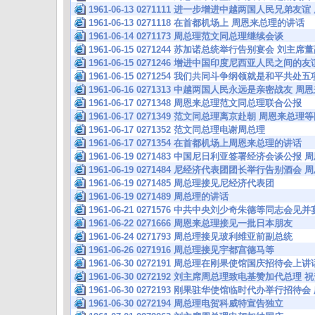
1961-06-13 0271111 进一步增进中越两国人民兄弟
1961-06-13 0271118 在首都机场上 周恩来总理的讲话
1961-06-14 0271173 周总理范文同总理继续会谈
1961-06-15 0271244 苏加诺总统举行告别宴会 刘主
1961-06-15 0271246 增进中国印度尼西亚人民之间
1961-06-15 0271254 我们共同斗争纲领就是和平共
1961-06-16 0271313 中越两国人民永远是亲密战友
1961-06-17 0271348 周恩来总理范文同总理联合公报
1961-06-17 0271349 范文同总理离京赴朝 周恩来
1961-06-17 0271352 范文同总理电谢周总理
1961-06-17 0271354 在首都机场上周恩来总理的讲话
1961-06-19 0271483 中国尼日利亚签署经济会谈公
1961-06-19 0271484 尼经济代表团团长举行告别酒
1961-06-19 0271485 周总理接见尼经济代表团
1961-06-19 0271489 周总理的讲话
1961-06-21 0271576 中共中央刘少奇朱德等同志会
1961-06-22 0271666 周恩来总理接见一批日本朋友
1961-06-24 0271793 周总理接见玻利维亚前副总统
1961-06-26 0271916 周总理接见宇都宫德马等
1961-06-30 0272191 周总理在刚果使馆国庆招待会上
1961-06-30 0272192 刘主席周总理致电基赞加代总
1961-06-30 0272193 刚果驻华使馆临时代办举行招待
1961-06-30 0272194 周总理电贺科威特宣告独立