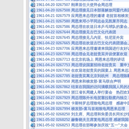
1961-04-20 0267507 刚果首任大使拜会周总理
1961-04-20 0267508 周总理接见日本部落解放同盟代表
1961-04-21 0267579 应周恩来总理的邀请 老挝首相
1961-04-21 0267580 周恩来邓小平同志会见凯莱齐同志
1961-04-21 0267586 周总理在欢送日本乒乓球队的
1961-04-22 0267644 周总理接见古巴文化代表团
1961-04-22 0267645 周总理接见几内亚、怯尼亚外宾
1961-04-22 0267665 周总理在欢送古巴文化代表团
1961-04-23 0267706 应周恩来总理邀请来我国进行
1961-04-23 0267708 周总理会见老挝贵宾并设便宴欢迎
1961-04-23 0267713 在北京机场上 周恩来总理的讲话
1961-04-24 0267753 周总理设国宴招待老挝贵宾 
1961-04-24 0267760 在欢迎老挝贵宾的国宴上 周恩
1961-04-25 0267785 老挝贵宾离北京到杭州 周总
1961-04-26 0267858 周恩来和梭发那·富马联合声明
1961-04-26 0267862 结束在我国的访问满载我国人
1961-04-26 0267863 浙江省长周建人举行宴会 热
1961-04-27 0267929 周总理陈外长电贺塞拉勒窝
1961-04-28 0267992 卡斯特罗总理致电周总理 感
1961-04-28 0267994 梭发那•富马首相致电周恩来
1961-05-02 0268250 刘主席、周总理和朱委员长
1961-05-02 0268252 赫鲁晓夫主席复电周总理 
1961-05-02 0268253 周总理在邯郸参加庆祝“五一”