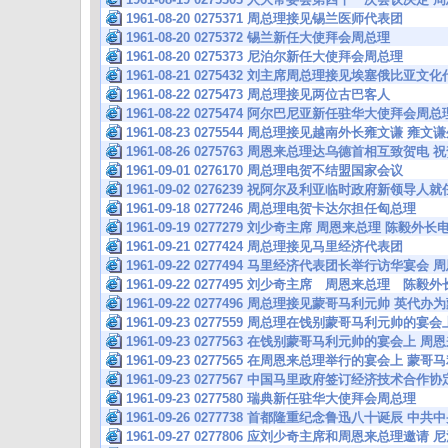
1961-08-20 0275371 周总理接见锡兰医师代表团
1961-08-20 0275372 锡兰新任大使拜会周总理
1961-08-20 0275373 尼泊尔新任大使拜会周总理
1961-08-21 0275432 刘主席周总理接见埃塞俄比亚
1961-08-22 0275473 周总理接见两位古巴客人
1961-08-22 0275474 阿尔巴尼亚新任驻华大使拜会周总
1961-08-23 0275544 周总理接见越南外长雍文谦 
1961-08-26 0275763 周恩来总理达乌德首相互致
1961-09-01 0276170 周总理电贺不结盟国家会议
1961-09-02 0276239 祝阿尔及利亚临时政府新领导人
1961-09-18 0277246 周总理电贺卡达尔担任匈总理
1961-09-19 0277279 刘少奇主席 周恩来总理 陈
1961-09-21 0277424 周总理接见马里经济代表团
1961-09-22 0277494 马里经济代表团长举行访华
1961-09-22 0277495 刘少奇主席 周恩来总理 
1961-09-22 0277496 周总理接见蒙哥马利元帅 英代
1961-09-23 0277559 周总理在饯别蒙哥马利元帅的
1961-09-23 0277563 在饯别蒙哥马利元帅的宴会上 
1961-09-23 0277565 在周恩来总理举行的宴会上 蒙
1961-09-23 0277567 中国马里政府签订经济技术合
1961-09-23 0277580 瑞典新任驻华大使拜会周总理
1961-09-26 0277738 首都隆重纪念鲁迅八十诞辰 
1961-09-27 0277806 应刘少奇主席和周恩来总理