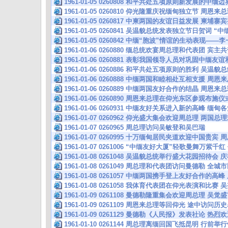
1961-01-05 0260808 和平共处五项原则新发展的中
1961-01-05 0260810 仰光隆重庆祝缅甸独立节 周
1961-01-05 0260817 中柬两国的友谊日益发展 柬
1961-01-05 0260841 吴温貌总统发表独立节日贺词 
1961-01-05 0260842 中缅“胞波”情谊的生动表现—
1961-01-06 0260880 缅总统欢宴周总理和代表团 
1961-01-06 0260881 表彰我国领导人员对巩固中缅
1961-01-06 0260886 和平共处五项原则的胜利 吴
1961-01-06 0260888 中缅两国和睦相处互相支援 
1961-01-06 0260889 中缅两国友好合作的结晶 周
1961-01-06 0260890 周恩来总理在仰光东区参观布
1961-01-06 0260931 中缅友好关系进入新的高峰 
1961-01-07 0260962 仰光盛大集会欢迎周总理 两国
1961-01-07 0260965 周总理访问吴敏登和吴巴瑞
1961-01-07 0260995 十万缅甸居民夹道欢迎中国贵宾
1961-01-07 0261006 “中缅友好大厦”轻歌曼舞万紫
1961-01-08 0261048 吴温貌总统举行盛大花园招待会
1961-01-08 0261049 周总理和代表团访问曼德勒 
1961-01-08 0261057 中缅两国携手登上友好合作的
1961-01-08 0261058 我体育代表团在仰光表演和比
1961-01-09 0261108 曼德勒隆重集会欢迎周总理 
1961-01-09 0261109 周恩来总理等回仰光 途中访
1961-01-09 0261129 曼德勒《人民报》发表社论 热
1961-01-10 0261144 周总理离缅回国飞抵昆明 行