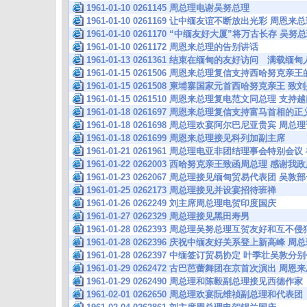
1961-01-10 0261145 周总理电谢吴努总理
1961-01-10 0261169 让中缅友谊不断放出光彩 
1961-01-10 0261170 “中缅友好大厦”将万古长存 
1961-01-10 0261172 周恩来总理的告别讲话
1961-01-13 0261361 结束在缅甸的友好访问 满载
1961-01-15 0261506 周恩来总理复信支持西哈努克
1961-01-15 0261508 柬埔寨国家元首西哈努克亲
1961-01-15 0261510 周恩来总理复电范文同总理 
1961-01-18 0261697 周恩来总理复信支持富马首相
1961-01-18 0261698 周总理欢宴阿尔巴尼亚贵宾 
1961-01-18 0261699 周恩来总理接见科列加副主席
1961-01-21 0261961 周总理电亚非团结理事会特
1961-01-22 0262003 西哈努克亲王致函周总理 感
1961-01-23 0262067 周总理接见缅甸贸易代表团 
1961-01-25 0262173 周总理接见并设宴招待班禅
1961-01-26 0262249 刘主席周总理电贺印度国庆
1961-01-27 0262329 周总理接见黑田寿男
1961-01-28 0262393 周总理吴努总理互贺友好和互
1961-01-28 0262396 庆祝中缅友好关系登上新高峰 
1961-01-28 0262397 中缅签订贸易协定 叶季壮吴敦
1961-01-29 0262472 古巴芭蕾舞团在京首次演出 
1961-01-29 0262490 周总理和陈毅副总理接见西德作家
1961-02-01 0262650 周总理欢宴阮维祯副总理和代表团