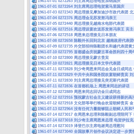
1961-07-01 0272263 刘主席周总理电贺加纳国庆
1961-07-01 0272264 刘主席周总理电贺索马里国庆
1961-07-03 0272343 周总理接见摩加迪沙市政代表
1961-07-04 0272376 周总理会见苏发努冯亲王
1961-07-05 0272440 周总理接见越南水电部代表团
1961-07-06 0272516 周总理设宴欢送苏发努冯亲王
1961-07-06 0272518 周恩来总理接见日本朋友
1961-07-08 0272658 陈毅外长回到北京 越南政府
1961-07-09 0272735 外交部招待陈毅团长和越代表
1961-07-10 0272795 首都盛会庆祝蒙古革命胜利四
1961-07-10 0272800 周总理接见蒙古贵宾
1961-07-10 0272821 周总理接见日本文学代表团
1961-07-11 0272828 刘少奇周恩来同志会见金日成
1961-07-11 0272829 中共中央和国务院欢宴朝鲜贵
1961-07-11 0272830 刘主席周总理接见突尼斯代表团
1961-07-11 0272836 在首都机场上 周恩来同志的讲话
1961-07-12 0272889 周恩来同志回访金日成同志
1961-07-12 0272916 预祝蒙古社会主义建设获得新
1961-07-12 0272918 文化部等举行晚会欢迎朝鲜贵
1961-07-13 0272964 没有任何力量能够阻止朝鲜人
1961-07-14 0273017 在周恩来总理和陈毅副总理陪同
1961-07-14 0273018 刘少奇主席周恩来总理 电贺伊
1961-07-14 0273019 泽登巴尔主席电谢周总理慰问
1961-07-14 0273040 全国故事片创作会议决定进一