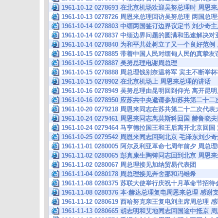
1961-10-12 0278693 在北京机场欢迎吴努总理时 周
1961-10-13 0278726 周恩来总理回访吴努总理 两
1961-10-14 0278803 中缅两国签订边界议定书 刘
1961-10-14 0278837 中缅边界问题的圆满和迅速解
1961-10-14 0278840 为和平共处树立了又一个良好
1961-10-15 0278885 带着中国人民对缅甸人民的真
1961-10-15 0278887 吴努总理电谢周总理
1961-10-15 0278888 周总理饯别奈温将军 宾主不断
1961-10-15 0278902 在北京机场上 周恩来总理的讲话
1961-10-16 0278949 吴努总理由昆明回到仰光 离
1961-10-16 0278950 应苏共中央邀请参加苏共第二
1961-10-20 0279218 周恩来同志在苏共第二十二次
1961-10-24 0279461 周恩来同志离莫斯科回国 赫
1961-10-24 0279464 马亨德拉国王和王后离开北京
1961-10-25 0279542 周恩来同志回到北京 毛泽
1961-11-01 0280005 阿尔及利亚革命七周年前夕 周
1961-11-02 0280065 彭真康生陶铸同志回到北京
1961-11-02 0280067 周总理接见加纳贸易代表团
1961-11-04 0280178 周总理接见奔舍那和冯维希
1961-11-08 0280375 苏联大使举行庆祝十月革命节
1961-11-08 0280376 本·赫达总理复电周恩来总理
1961-11-12 0280619 西哈努克亲王复电刘主席周
1961-11-13 0280665 胡志明和艾地同志回国途中