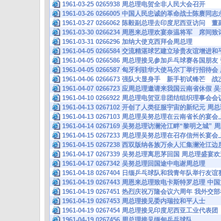
1961-03-25 0265938 周总理电贺全非人民大会召开
1961-03-26 0266005 中国人民忠诚的革命战士陈赓
1961-03-27 0266062 陈毅副总理去印度尼西亚访问
1961-03-30 0266234 周恩来总理欢宴奈温将军 席
1961-03-31 0266296 加纳大使克西拜会周总理
1961-04-05 0266584 交流精湛球艺建立珍贵友谊增进
1961-04-05 0266586 周总理接见参加乒乓球赛各国
1961-04-05 0266587 匈牙利驻华大使马尔丁举行招待
1961-04-06 0266673 强队大显身手 新手初试锋芒
1961-04-07 0266723 应周总理邀请来我国云南省休假
1961-04-10 0266922 周总理电贺亚非团结组织理
1961-04-13 0267102 开创了人类征服宇宙的新纪元
1961-04-13 0267103 周总理吴努总理在云南省长的
1961-04-14 0267169 吴努总理访澜沧江畔“黎明之城
1961-04-15 0267233 周总理吴努总理在召存信州长
1961-04-15 0267238 西双版纳各族万余人汇集澜沧
1961-04-17 0267339 吴努总理离思茅回国 周总理盛
1961-04-17 0267342 吴努总理回国途中电谢周总理
1961-04-18 0267404 日缅乒乓球队和我青年队举行
1961-04-19 0267443 周恩来总理致电卡斯特罗总理 
1961-04-19 0267451 热烈庆祝万隆会议六周年 我外
1961-04-19 0267453 周总理接见委内瑞拉和平人士
1961-04-19 0267454 周总理接见印度尼西亚工业代表团
1961-04-19 0267456 周总理接见缅甸乒乓球队