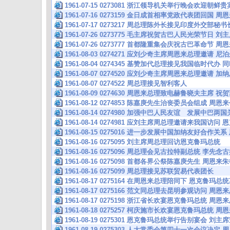
1961-07-15 0273081 浙江领导机关举行晚会欢迎朝
1961-07-16 0273159 金日成首相率党政代表团回国
1961-07-17 0273217 周总理陈外长接见印度外交部秘书
1961-07-26 0273775 毛主席祝贺古巴人民光荣节日
1961-07-26 0273777 首都隆重集会庆祝古巴革命节
1961-08-03 0274271 应刘少奇主席周恩来总理邀
1961-08-04 0274345 基赞加代总理接见我国临时
1961-08-07 0274520 应刘少奇主席周恩来总理邀
1961-08-07 0274522 周总理接见智利客人
1961-08-09 0274630 周恩来总理致电赫鲁晓夫主
1961-08-12 0274853 陈嘉庚先生治丧委员会组成 周
1961-08-14 0274980 加强中巴人民友谊 发展中巴两
1961-08-14 0274981 应刘主席周总理邀请来我国访问
1961-08-15 0275016 进一步发展中国加纳友好合作关
1961-08-16 0275095 刘主席周总理回访恩克鲁玛总统
1961-08-16 0275096 周总理会见古拉特副总统 李先
1961-08-16 0275098 首都各界公祭陈嘉庚先生 
1961-08-16 0275099 周总理接见苏联贸易代表团长
1961-08-17 0275164 在周恩来总理陪同下 恩克鲁玛
1961-08-17 0275166 范文同总理去昆明参观访问
1961-08-17 0275198 浙江省长欢宴恩克鲁玛总统 
1961-08-18 0275257 柯庆施市长欢宴恩克鲁玛总统
1961-08-19 0275301 恩克鲁玛总统举行告别宴会 
1961-08-19 0275303 人大常委会第四十一次会议决