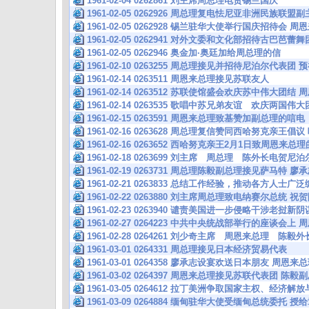
1961-02-04 0262861 刘主席周总理电贺锡兰国庆
1961-02-05 0262926 周总理复电怯尼亚非洲民族联
1961-02-05 0262928 锡兰驻华大使举行国庆招待会
1961-02-05 0262941 对外文委和文化部招待古巴芭蕾
1961-02-05 0262946 奥金加·奥廷加给周总理的信
1961-02-10 0263255 周总理接见并招待尼泊尔代表团
1961-02-14 0263511 周恩来总理接见苏联友人
1961-02-14 0263512 苏联使馆盛会欢庆苏中伟大团
1961-02-14 0263535 歌唱中苏兄弟友谊 欢庆两国伟
1961-02-15 0263591 周恩来总理致基赞加副总理的唁电
1961-02-16 0263628 周总理复信赞同西哈努克亲王
1961-02-16 0263652 西哈努克亲王2月1日致周恩来总
1961-02-18 0263699 刘主席 周总理 陈外长电贺尼
1961-02-19 0263731 周总理陈毅副总理接见萨马
1961-02-21 0263833 总结工作经验，推动各方人士
1961-02-22 0263880 刘主席周总理致电纳赛尔总统
1961-02-23 0263940 谴责美国进一步侵略干涉老挝
1961-02-27 0264223 中共中央统战部举行的座谈会上
1961-02-28 0264261 刘少奇主席 周恩来总理 
1961-03-01 0264331 周总理接见日本经济贸易代表
1961-03-01 0264358 廖承志设宴欢送日本朋友 
1961-03-02 0264397 周恩来总理接见苏联代表团 
1961-03-05 0264612 拉丁美洲争取国家主权、经济
1961-03-09 0264884 缅甸驻华大使受缅甸总统委托 