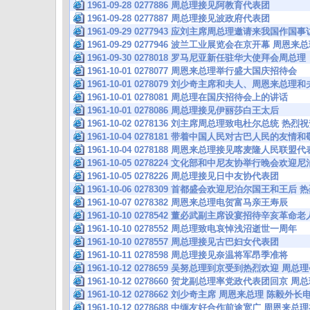
1961-09-28 0277886 周总理接见阿教育代表团
1961-09-28 0277887 周总理接见波政府代表团
1961-09-29 0277943 应刘主席周总理邀请来我国作
1961-09-29 0277946 波兰工业展览会在京开幕 周恩
1961-09-30 0278018 罗马尼亚新任驻华大使拜会周总理
1961-10-01 0278077 周恩来总理举行盛大国庆招待会
1961-10-01 0278079 刘少奇主席和夫人、周恩来总
1961-10-01 0278081 周总理在国庆招待会上的讲话
1961-10-01 0278086 周总理接见伊丽莎白王太后
1961-10-02 0278136 刘主席周总理致电杜尔总统 热
1961-10-04 0278181 带着中国人民对古巴人民的友情
1961-10-04 0278188 周恩来总理接见喀麦隆人民联盟
1961-10-05 0278224 文化部和中尼友协举行晚会欢
1961-10-05 0278226 周总理接见日中友协代表团
1961-10-06 0278309 首都盛会欢迎尼泊尔国王和王后
1961-10-07 0278382 周恩来总理电贺富马亲王寿辰
1961-10-10 0278542 董必武副主席设宴招待辛亥革
1961-10-10 0278552 周总理致电哀悼浅沼逝世一周年
1961-10-10 0278557 周总理接见古巴妇女代表团
1961-10-11 0278598 周总理接见奈温将军昂季准将
1961-10-12 0278659 吴努总理到京受到热烈欢迎 周
1961-10-12 0278660 贺龙副总理率党政代表团回京
1961-10-12 0278662 刘少奇主席 周恩来总理 陈毅
1961-10-12 0278688 中缅友好合作前途宽广 周