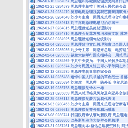
1962-01-16 0284037 周总理和陈毅副总理接见阿富汗
1962-01-23 0284379 周总理电贺拉丁美洲人民代表会
1962-01-24 0284470 吴努电周总理祝贺我芭蕾舞团演
1962-01-26 0284549 刘少奇主席 周恩来总理电贺
1962-01-27 0284613 刘主席周总理电慰尼泊尔国王
1962-01-27 0284615 周总理赠送吴努总理影片
1962-01-29 0284710 周总理会见苏发努冯和黄文
1962-02-02 0284925 周总理赠送缅甸总统影片
1962-02-04 0285033 周总理致电古巴总理和古巴全
1962-02-04 0285035 刘少奇主席 周恩来总理 电
1962-02-04 0285039 锡兰大使举行国庆招待会 周
1962-02-10 0285269 中共中央委员、中国人民解放
1962-02-12 0285374 刘少奇周恩来陈云邓小平等
1962-02-12 0285375 周总理电贺亚非作家会议
1962-02-14 0285488 追悼中国人民卓越的革命战士 
1962-02-18 0285694 刘主席 周总理 陈外长 电
1962-02-19 0285758 周总理接见铃木一雄
1962-02-21 0285859 周恩来总理接见阿尔及利亚外
1962-02-25 0286112 周总理接见蒙古贸易代表团
1962-03-03 0286453 刘少奇主席 周恩来总理电贺
1962-03-06 0286618 周总理接见奔舍那和冯维希
1962-03-08 0286741 我国政府承认缅甸新政府 周总
1962-03-09 0286800 巴基斯坦驻华大使拜会周总理
1962-03-21 0287461 周总理向本•赫达总理祝贺胜利