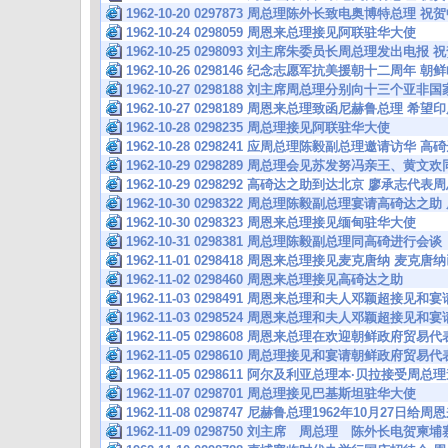
1962-10-20 0297873 周总理陈外长致电奥博特总
1962-10-24 0298059 周恩来总理接见阿联驻华大使
1962-10-25 0298093 刘主席朱委员长周总理发出电
1962-10-26 0298146 纪念志愿军抗美援朝十二周年
1962-10-27 0298188 刘主席周总理分别向十三个亚
1962-10-27 0298189 周恩来总理致函尼赫鲁总理
1962-10-28 0298235 周总理接见阿联驻华大使
1962-10-28 0298241 应周总理陈毅副总理邀请访华
1962-10-29 0298289 周总理会见苏发努冯亲王、黄文
1962-10-29 0298292 高碕达之助到达北京 廖承
1962-10-30 0298322 周总理陈毅副总理宴请高碕达
1962-10-30 0298323 周恩来总理接见缅甸驻华大使
1962-10-31 0298381 周总理陈毅副总理同高碕进行会谈
1962-11-01 0298418 周恩来总理接见麦克唐纳 麦
1962-11-02 0298460 周恩来总理接见高碕达之助
1962-11-03 0298491 周恩来总理和夫人邓颖超接见
1962-11-03 0298524 周恩来总理和夫人邓颖超接见
1962-11-05 0298608 周恩来总理在欢迎朝鲜政府贸
1962-11-05 0298610 周总理接见和宴请朝鲜政府贸易
1962-11-05 0298611 阿尔及利亚总理本·贝拉接受周
1962-11-07 0298701 周总理接见巴基斯坦驻华大使
1962-11-08 0298747 尼赫鲁总理1962年10月27日
1962-11-09 0298750 刘主席 周总理 陈外长电贺