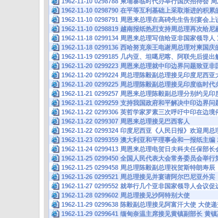
1962-11-10 0298788 柬埔寨临时代办举行国庆招待
1962-11-10 0298790 在平等互利基础上采取渐进的
1962-11-10 0298791 周恩来总理在高碕先生告别宴
1962-11-10 0298819 越南报纸热烈支持周总理再次
1962-11-18 0299134 周恩来总理写信给亚非国家领
1962-11-18 0299136 西哈努克亲王电谢周总理对柬
1962-11-19 0299185 几内亚、坦噶尼喀、阿联先后
1962-11-20 0299223 周恩来总理就中印边界问题致
1962-11-20 0299224 周总理陈毅副总理接见印度尼西
1962-11-20 0299225 周总理陈毅副总理接见印度临时代
1962-11-21 0299257 周恩来总理陈毅副总理分别约
1962-11-21 0299259 支持我国政府和平解决中印边
1962-11-22 0299306 英哲学家罗素三次呼吁中印在
1962-11-22 0299307 周恩来总理接见巴西客人
1962-11-22 0299324 印度尼西亚《人民日报》欢迎
1962-11-23 0299359 澳大利亚和平理事会和一报
1962-11-24 0299413 周恩来总理电贺日夫科夫任保部
1962-11-25 0299450 全国人民代表大会常务委员会
1962-11-25 0299458 周总理陈毅副总理祝贺斯特朗寿辰
1962-11-26 0299521 周总理接见并宴请阿尔巴尼亚外宾
1962-11-27 0299552 就举行几个亚非国家领导人会
1962-11-28 0299602 周总理接见沙阿特别大使
1962-11-29 0299638 陈毅副总理接见阿富汗大使 
1962-11-29 0299641 缅甸奈温主席接见黄镇副部长