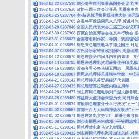
1962-03-22 0287510 刘少奇主席召集最高国务会议
1962-03-24 0287630 政协三届三次会议开幕 周恩
1962-03-25 0287704 本•赫达总理接见我驻摩大使 
1962-03-25 0287705 奈温将军致函周恩来总理 感
1962-03-28 0287848 全国人民代表大会二届三次会
1962-03-30 0287968 西藏自治区筹委会在京举行晚会
1962-03-31 0288027 全国著名剧作家、导演、戏剧
1962-04-01 0288094 周恩来总理致电马亨德拉国王
1962-04-07 0288410 古巴音乐家维亚临别演出 
1962-04-12 0288670 周总理接受访问几内亚的邀
1962-04-14 0288795 周恩来总理电贺尼赫鲁连任印度总
1962-04-16 0288898 首都各界公祭马锡五同志 周
1962-04-18 0288987 周恩来总理接见苏联科学家 
1962-04-21 0289142 周总理接见苏贸易经济代表团
1962-04-27 0289439 周总理贺塞拉勒窝内独立周年
1962-04-28 0289477 刘主席周总理电勃列日涅夫赫
1962-04-28 0289480 韩益洙大使拜会朱委员长 同
1962-05-01 0289634 陈毅副总理兼外长举行庆祝“五
1962-05-02 0289667 首都三百万人民精神焕发欢庆“
1962-05-02 0289671 周总理复电宾努大臣 感谢他来
1962-05-09 0290026 刘少奇周恩来朱德邓小平等
1962-05-11 0290143 周总理致电富马贺老挝国庆
1962-05-16 0290412 刘主席周总理电慰苏加诺总统