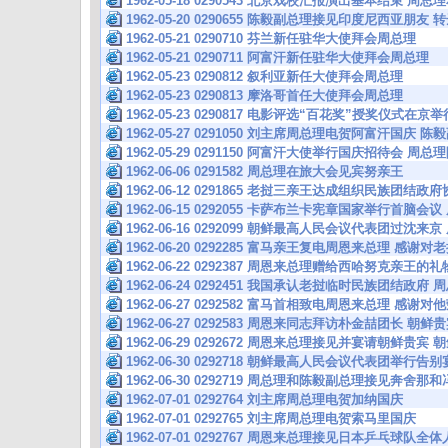
1962-05-18 0290543 北京戏校汇报演出基本结束
1962-05-20 0290655 陈毅副总理接见印度尼西亚朋
1962-05-21 0290710 芬兰新任驻华大使拜会周总理
1962-05-21 0290711 阿富汗新任驻华大使拜会周总理
1962-05-23 0290812 叙利亚新任大使拜会周总理
1962-05-23 0290813 摩洛哥首任大使拜会周总理
1962-05-23 0290817 电影评选“百花奖”授奖仪式在
1962-05-27 0291050 刘主席周总理电贺阿富汗国
1962-05-29 0291150 阿富汗大使举行国庆招待会 
1962-06-06 0291582 周总理在旅大会见宾努亲王
1962-06-12 0291865 老挝三亲王达成组织民族团
1962-06-15 0292055 卡萨布兰卡宪章国家举行首
1962-06-16 0292099 朝鲜最高人民会议代表团过沈
1962-06-20 0292285 富马亲王复电周恩来总理 
1962-06-22 0292387 周恩来总理赠给西哈努克亲王
1962-06-24 0292451 我国承认老挝临时民族团结政
1962-06-27 0292582 富马首相致电周恩来总理 感
1962-06-27 0292583 周恩来同志拜访朴金喆团长 
1962-06-29 0292672 周恩来总理接见并宴请朝鲜贵
1962-06-30 0292718 朝鲜最高人民会议代表团举行
1962-06-30 0292719 周总理和陈毅副总理接见奔舍
1962-07-01 0292764 刘主席周总理电贺加纳国庆
1962-07-01 0292765 刘主席周总理电贺索马里国庆
1962-07-01 0292767 周恩来总理接见日本乒乓球队全