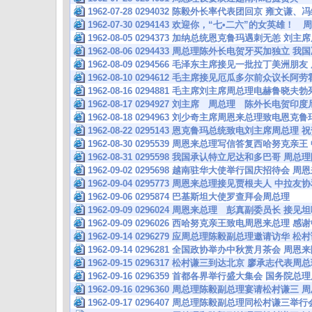
1962-07-28 0294032 陈毅外长率代表团回京 雍文谦
1962-07-30 0294143 欢迎你，“七•二六”的女英雄
1962-08-05 0294373 加纳总统恩克鲁玛遇刺无恙 
1962-08-06 0294433 周总理陈外长电贺牙买加独立
1962-08-09 0294566 毛泽东主席接见一批拉丁美
1962-08-10 0294612 毛主席接见厄瓜多尔前众议
1962-08-16 0294881 毛主席刘主席周总理电赫鲁晓
1962-08-17 0294927 刘主席 周总理 陈外长电
1962-08-18 0294963 刘少奇主席周恩来总理致电恩
1962-08-22 0295143 恩克鲁玛总统致电刘主席周
1962-08-30 0295539 周恩来总理写信答复西哈努克
1962-08-31 0295598 我国承认特立尼达和多巴哥 
1962-09-02 0295698 越南驻华大使举行国庆招待会
1962-09-04 0295773 周恩来总理接见贾根夫人 
1962-09-06 0295874 巴基斯坦大使罗查拜会周总理
1962-09-09 0296024 周恩来总理 彭真副委员长 
1962-09-09 0296026 西哈努克亲王致电周恩来总理
1962-09-14 0296279 应周总理陈毅副总理邀请访华 
1962-09-14 0296281 全国政协举办中秋赏月茶会 
1962-09-15 0296317 松村谦三到达北京 廖承志代
1962-09-16 0296359 首都各界举行盛大集会 国务
1962-09-16 0296360 周总理陈毅副总理宴请松村谦
1962-09-17 0296407 周总理陈毅副总理同松村谦三举