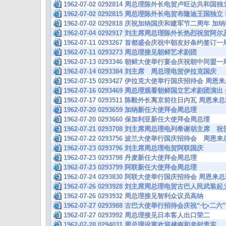
1962-07-02 0292814 周总理陈外长电贺卢旺达共和
1962-07-02 0292815 周总理陈外长电贺布隆迪王国
1962-07-02 0292818 庆祝加纳国庆和建军节二周年 
1962-07-04 0292917 刘主席周总理陈外长热烈祝贺
1962-07-11 0293267 首都盛会庆祝中朝友好条约签
1962-07-11 0293273 周总理接见朝鲜艺术剧团
1962-07-13 0293346 朝鲜大使举行宴会庆祝朝中同
1962-07-14 0293384 刘主席 周总理电贺伊拉克国庆
1962-07-15 0293427 伊拉克大使举行国庆招待会 周
1962-07-16 0293469 周总理观看朝鲜国立艺术剧团
1962-07-17 0293511 陈毅外长离京前往日内瓦 周恩
1962-07-20 0293659 加纳新任大使拜会周总理
1962-07-20 0293660 保加利亚新任大使拜会周总理
1962-07-21 0293708 刘主席周总理电列希谢胡主席
1962-07-22 0293756 波兰大使举行国庆招待会 周
1962-07-23 0293796 刘主席周总理电贺阿联国庆
1962-07-23 0293798 丹麦新任大使拜会周总理
1962-07-23 0293799 阿联新任大使拜会周总理
1962-07-24 0293830 阿联大使举行国庆招待会 周
1962-07-26 0293928 刘主席周总理电贺古巴人民武
1962-07-26 0293932 周总理接见智利众议员高纳
1962-07-27 0293988 古巴大使举行招待会庆祝“七•
1962-07-27 0293992 周总理接见日本客人出口荣二
1962-07-28 0294031 周总理设宴欢迎越南和老挝贵宾