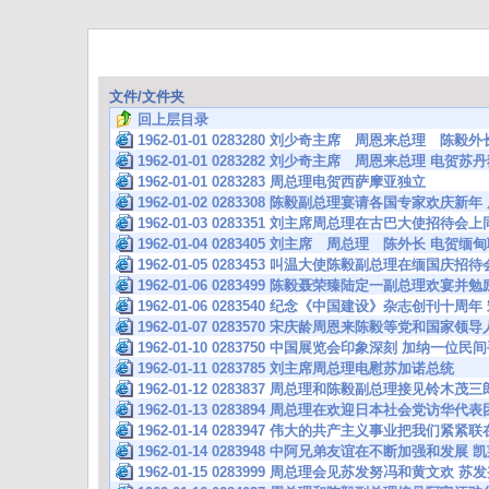
文件/文件夹
回上层目录
1962-01-01 0283280 刘少奇主席 周恩来总理 
1962-01-01 0283282 刘少奇主席 周恩来总理 电贺
1962-01-01 0283283 周总理电贺西萨摩亚独立
1962-01-02 0283308 陈毅副总理宴请各国专家欢庆
1962-01-03 0283351 刘主席周总理在古巴大使招待
1962-01-04 0283405 刘主席 周总理 陈外长 电
1962-01-05 0283453 叫温大使陈毅副总理在缅国庆
1962-01-06 0283499 陈毅聂荣臻陆定一副总理欢宴
1962-01-06 0283540 纪念《中国建设》杂志创刊十周
1962-01-07 0283570 宋庆龄周恩来陈毅等党和国家
1962-01-10 0283750 中国展览会印象深刻 加纳
1962-01-11 0283785 刘主席周总理电慰苏加诺总统
1962-01-12 0283837 周总理和陈毅副总理接见铃木茂
1962-01-13 0283894 周总理在欢迎日本社会党访华
1962-01-14 0283947 伟大的共产主义事业把我们紧
1962-01-14 0283948 中阿兄弟友谊在不断加强和发
1962-01-15 0283999 周总理会见苏发努冯和黄文