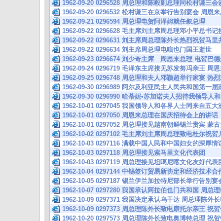
1962-09-20 0296528 周总理和陈毅副总理同松村谦三会
1962-09-20 0296532 松村谦三在京举行告别宴会
1962-09-21 0296594 周总理电贺阿泽姆就任叙总理
1962-09-22 0296628 毛主席刘主席周总理邓小平总
1962-09-22 0296631 刘主席周总理陈外长热烈祝贺
1962-09-22 0296634 刘主席周总理电唁也门国王逝世
1962-09-23 0296674 刘少奇主席 周恩来总理 电
1962-09-24 0296719 毛泽东主席接见苏发努冯亲
1962-09-25 0296748 周总理和夫人邓颖超举行家宴
1962-09-30 0296989 阿尔及利亚民主人民共和国第
1962-09-30 0296990 哈蒂妮•苏加诺夫人招待我领导
1962-10-01 0297045 我国领导人和各界人士同来自
1962-10-01 0297050 周恩来总理在国庆招待会上的讲话
1962-10-01 0297052 周总理接见越南朝鲜锡兰贵宾
1962-10-02 0297102 毛主席刘主席周总理致电杜尔
1962-10-03 0297116 满载中国人民和中国妇女的深厚
1962-10-03 0297118 周总理接见索马里文化代表团
1962-10-03 0297119 周总理接见坦噶尼喀文化友好代表
1962-10-04 0297144 中锡签订贸易新协定和经济技
1962-10-05 0297187 锡兰伊兰加拉特尼部长举行告
1962-10-07 0297280 我国承认阿拉伯也门共和国 
1962-10-09 0297371 我国决定承认乌干达 周总理
1962-10-09 0297373 周总理陈外长致电康托尔亲
1962-10-20 0297573 周总理陈外长致电奥博特总