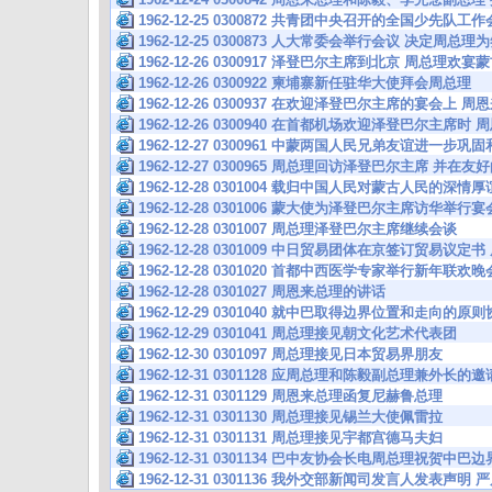
1962-12-25 0300872 共青团中央召开的全国少先队
1962-12-25 0300873 人大常委会举行会议 决定
1962-12-26 0300917 泽登巴尔主席到北京 周总理欢宴
1962-12-26 0300922 柬埔寨新任驻华大使拜会周总理
1962-12-26 0300937 在欢迎泽登巴尔主席的宴会上 
1962-12-26 0300940 在首都机场欢迎泽登巴尔主席
1962-12-27 0300961 中蒙两国人民兄弟友谊进一步
1962-12-27 0300965 周总理回访泽登巴尔主席 并
1962-12-28 0301004 载归中国人民对蒙古人民的深
1962-12-28 0301006 蒙大使为泽登巴尔主席访华举
1962-12-28 0301007 周总理泽登巴尔主席继续会谈
1962-12-28 0301009 中日贸易团体在京签订贸易议
1962-12-28 0301020 首都中西医学专家举行新年联
1962-12-28 0301027 周恩来总理的讲话
1962-12-29 0301040 就中巴取得边界位置和走向的
1962-12-29 0301041 周总理接见朝文化艺术代表团
1962-12-30 0301097 周总理接见日本贸易界朋友
1962-12-31 0301128 应周总理和陈毅副总理兼外
1962-12-31 0301129 周恩来总理函复尼赫鲁总理
1962-12-31 0301130 周总理接见锡兰大使佩雷拉
1962-12-31 0301131 周总理接见宇都宫德马夫妇
1962-12-31 0301134 巴中友协会长电周总理祝贺中
1962-12-31 0301136 我外交部新闻司发言人发表声