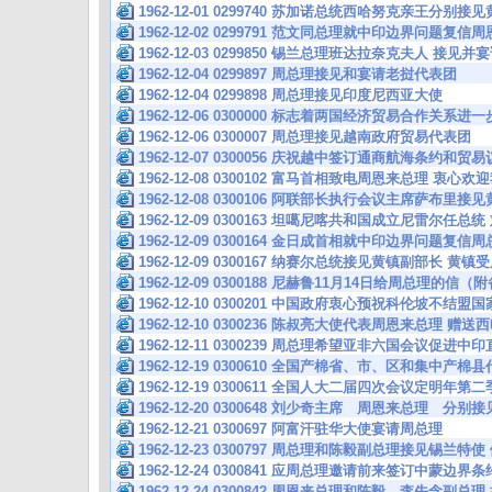
1962-12-01 0299740 苏加诺总统西哈努克亲王分别
1962-12-02 0299791 范文同总理就中印边界问题复
1962-12-03 0299850 锡兰总理班达拉奈克夫人 接见
1962-12-04 0299897 周总理接见和宴请老挝代表团
1962-12-04 0299898 周总理接见印度尼西亚大使
1962-12-06 0300000 标志着两国经济贸易合作关系
1962-12-06 0300007 周总理接见越南政府贸易代表团
1962-12-07 0300056 庆祝越中签订通商航海条约和贸
1962-12-08 0300102 富马首相致电周恩来总理 衷心
1962-12-08 0300106 阿联部长执行会议主席萨布里
1962-12-09 0300163 坦噶尼喀共和国成立尼雷尔任
1962-12-09 0300164 金日成首相就中印边界问题复
1962-12-09 0300167 纳赛尔总统接见黄镇副部长 
1962-12-09 0300188 尼赫鲁11月14日给周总理的信
1962-12-10 0300201 中国政府衷心预祝科伦坡不结
1962-12-10 0300236 陈叔亮大使代表周恩来总理
1962-12-11 0300239 周总理希望亚非六国会议促进中
1962-12-19 0300610 全国产棉省、市、区和集中产
1962-12-19 0300611 全国人大二届四次会议定明年
1962-12-20 0300648 刘少奇主席 周恩来总理 分
1962-12-21 0300697 阿富汗驻华大使宴请周总理
1962-12-23 0300797 周总理和陈毅副总理接见锡兰
1962-12-24 0300841 应周总理邀请前来签订中蒙
1962-12-24 0300842 周恩来总理和陈毅、李先念