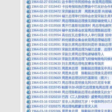
1964-02-27 0319431 达卡举行市民招待会 欢迎周总理
1964-02-27 0319443 卡拉奇报纸热烈赞扬中巴友好
1964-02-28 0319472 宋庆龄副主席 周恩来总理
1964-02-29 0319504 锡兰总理举行招待会欢迎宋副
1964-02-29 0319507 周总理陈副总理接见我驻锡使馆人
1964-02-29 0319508 离开巴基斯坦国境时 周总理电
1964-02-29 0319524 锡中友协茶会欢迎周总理陈副
1964-03-01 0319554 高伯拉瓦总督和夫人举行国宴 
1964-03-01 0319557 科伦坡群众集会欢迎周总理锡
1964-03-02 0319591 宋副主席周总理回到昆明 陈
1964-03-02 0319593 宋副主席周总理为锡兰总督、
1964-03-02 0319609 宋副主席周总理电谢锡领导人
1964-03-02 0319610 宋副主席周总理飞经缅甸致电问
1964-03-03 0319630 刘主席周总理电贺摩洛哥国庆
1964-03-03 0319631 周恩来总理 陈毅副总理接
1964-03-03 0319632 周恩来总理 陈毅副总理接
1964-03-03 0319669 周恩来总理访问巴基斯坦（图片）
1964-03-04 0319673 周总理在昆明接见阿尔巴尼亚专家
1964-03-06 0319745 帕斯卡尔•利苏巴总理复电周总
1964-03-08 0319848 周总理陈毅副总理在成都接见
1964-03-15 0320210 巴西《工人阶级报》盛赞周总
1964-03-16 0320227 亚非人民团结万岁！中国和阿
1964-03-17 0320275 周总理电慰蒙古受灾人民
1964-03-18 0320306 周恩来总理 陈毅副总理接