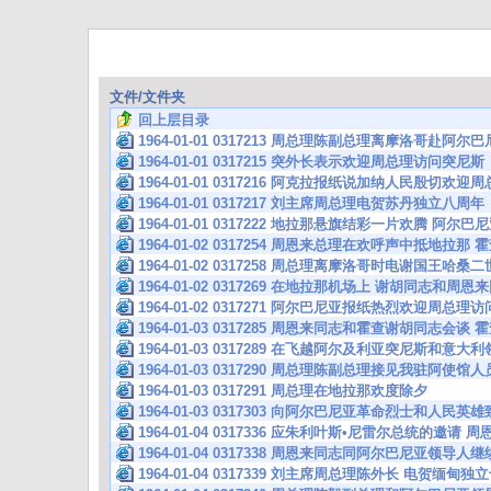
文件/文件夹
回上层目录
1964-01-01 0317213 周总理陈副总理离摩洛哥赴阿
1964-01-01 0317215 突外长表示欢迎周总理访问突尼斯
1964-01-01 0317216 阿克拉报纸说加纳人民殷切欢迎
1964-01-01 0317217 刘主席周总理电贺苏丹独立八周年
1964-01-01 0317222 地拉那悬旗结彩一片欢腾 阿尔
1964-01-02 0317254 周恩来总理在欢呼声中抵地拉
1964-01-02 0317258 周总理离摩洛哥时电谢国王哈桑二
1964-01-02 0317269 在地拉那机场上 谢胡同志和周
1964-01-02 0317271 阿尔巴尼亚报纸热烈欢迎周总
1964-01-03 0317285 周恩来同志和霍查谢胡同志会
1964-01-03 0317289 在飞越阿尔及利亚突尼斯和意
1964-01-03 0317290 周总理陈副总理接见我驻阿使馆
1964-01-03 0317291 周总理在地拉那欢度除夕
1964-01-03 0317303 向阿尔巴尼亚革命烈士和人民
1964-01-04 0317336 应朱利叶斯•尼雷尔总统的邀请
1964-01-04 0317338 周恩来同志同阿尔巴尼亚领导人
1964-01-04 0317339 刘主席周总理陈外长 电贺缅甸