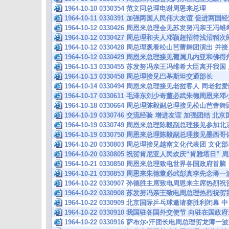
1964-10-10 0330354 范文同总理电谢周恩来总理
1964-10-11 0330391 加强两国人民伟大友谊 促进两
1964-10-12 0330426 周恩来总理会见苏发努冯亲王冯
1964-10-12 0330427 周总理和夫人邓颖超招待浅沼稻
1964-10-12 0330428 周总理观看松山芭蕾舞团演出
1964-10-12 0330429 周恩来总理接见葡属几内亚
1964-10-13 0330455 苏发努冯亲王冯维希大臣离开
1964-10-13 0330458 周总理接见巴基斯坦交通部长
1964-10-14 0330494 周恩来总理接见老挝客人 同
1964-10-17 0330611 毛泽东刘少奇董必武朱德周恩
1964-10-18 0330664 周总理陈毅副总理接见松山芭
1964-10-19 0330746 交流经验 增进友谊 加强团结 
1964-10-19 0330749 周恩来总理陈毅副总理接见
1964-10-19 0330750 周恩来总理陈毅副总理接见
1964-10-20 0330803 周总理接见越南文化代表团
1964-10-20 0330805 祝贺肯尼亚人民欢庆“肯雅塔日
1964-10-21 0330850 周恩来总理致电世界各国政府首脑
1964-10-21 0330853 周恩来朱德董必武彭真李先念
1964-10-22 0330907 孙德胜主席致电周恩来主席热
1964-10-22 0330908 苏发努冯亲王致电周总理热烈
1964-10-22 0330909 北京国际乒乓球邀请赛胜利闭
1964-10-22 0330910 我国驻各国外交使节 向驻在
1964-10-22 0330916 萨布尔•汗团长电周总理贺龙薄