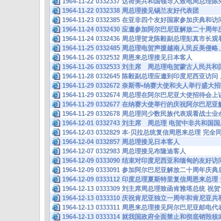
1964-11-22 0332337 达荷美共和国领导人致电周
1964-11-22 0332338 周总理接见锡兰友好代表团
1964-11-23 0332385 在亚非四个友好国家参加庆典和
1964-11-24 0332430 应邀参加阿尔巴尼亚解放二十
1964-11-24 0332436 周总理贺龙陈毅副总理彭真
1964-11-25 0332485 周总理电贺声援越南人民反美
1964-11-26 0332532 周恩来总理接见日本客人
1964-11-26 0332533 刘主席 周总理电贺蒙古人民
1964-11-28 0332645 陈毅副总理应邀到印度尼西亚
1964-11-29 0332672 奈斯蒂•纳赛大使和夫人举行盛
1964-11-29 0332674 周总理在阿尔巴尼亚大使招待
1964-11-29 0332677 在纳赛大使举行的庆祝阿尔巴
1964-11-29 0332678 周总理同少数民族代表观看战士
1964-12-01 0332743 刘主席 周总理 电贺中非共和国
1964-12-03 0332829 本·贝拉总统复信周恩来总理
1964-12-04 0332857 周总理接见日本客人
1964-12-07 0332983 周总理接见布隆迪客人
1964-12-09 0333090 结束对印度尼西亚和缅甸的友好
1964-12-09 0333091 参加阿尔巴尼亚解放二十周年
1964-12-09 0333112 印度总理夏斯特里复信周恩来
1964-12-13 0333309 刘主席周总理致函肯雅塔总统
1964-12-13 0333310 庆祝肯尼亚独立一周年和肯尼
1964-12-13 0333311 周恩来总理接见阿尔巴尼亚邮电
1964-12-13 0333314 就我国政府全面禁止和彻底销