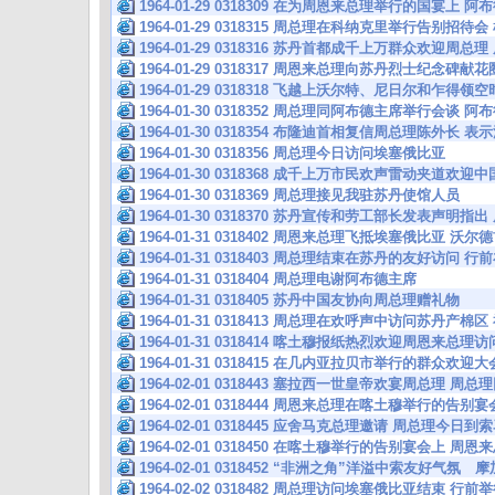
1964-01-29 0318309 在为周恩来总理举行的国宴
1964-01-29 0318315 周总理在科纳克里举行告别招
1964-01-29 0318316 苏丹首都成千上万群众欢迎周
1964-01-29 0318317 周恩来总理向苏丹烈士纪念碑献花
1964-01-29 0318318 飞越上沃尔特、尼日尔和乍
1964-01-30 0318352 周总理同阿布德主席举行会
1964-01-30 0318354 布隆迪首相复信周总理陈外长
1964-01-30 0318356 周总理今日访问埃塞俄比亚
1964-01-30 0318368 成千上万市民欢声雷动夹道欢
1964-01-30 0318369 周总理接见我驻苏丹使馆人员
1964-01-30 0318370 苏丹宣传和劳工部长发表声明
1964-01-31 0318402 周恩来总理飞抵埃塞俄比亚 
1964-01-31 0318403 周总理结束在苏丹的友好访问 
1964-01-31 0318404 周总理电谢阿布德主席
1964-01-31 0318405 苏丹中国友协向周总理赠礼物
1964-01-31 0318413 周总理在欢呼声中访问苏丹产
1964-01-31 0318414 喀土穆报纸热烈欢迎周恩来总
1964-01-31 0318415 在几内亚拉贝市举行的群众欢
1964-02-01 0318443 塞拉西一世皇帝欢宴周总理 
1964-02-01 0318444 周恩来总理在喀土穆举行的告
1964-02-01 0318445 应舍马克总理邀请 周总理今日
1964-02-01 0318450 在喀土穆举行的告别宴会上 周
1964-02-01 0318452 “非洲之角”洋溢中索友好气氛
1964-02-02 0318482 周总理访问埃塞俄比亚结束 