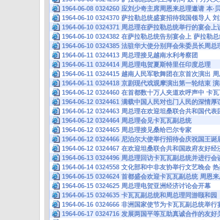
1964-06-08 0324260 应刘少奇主席周恩来总理邀请
1964-06-10 0324370 萨拉勒总统盛宴招待我国领导
1964-06-10 0324371 周总理在萨拉勒总统举行的宴
1964-06-10 0324382 在萨拉勒总统告别宴会上 萨
1964-06-10 0324385 法驻华大使分别拜会朱委员长周总
1964-06-11 0324413 周总理接见越南水利考察团
1964-06-11 0324414 周总理电贺夏斯特里任印度总理
1964-06-11 0324415 越南人民军歌舞团在京首次演
1964-06-11 0324418 京剧现代戏观摩演出第一轮结
1964-06-12 0324460 在首都数十万人夹道欢呼声中 
1964-06-12 0324461 满载中国人民对也门人民的深情
1964-06-12 0324463 周总理在欢迎坦桑联合共和国
1964-06-12 0324464 周总理会见卡瓦瓦副总统
1964-06-12 0324465 周总理接见桑给巴尔专家
1964-06-12 0324466 尼泊尔大使举行招待会庆祝国王
1964-06-12 0324467 在欢迎坦桑联合共和国政府友
1964-06-13 0324496 周总理回访卡瓦瓦副总统并进
1964-06-14 0324558 文化部和中非友协举行文艺晚会
1964-06-15 0324624 首都盛会欢迎卡瓦瓦副总统 周
1964-06-15 0324625 周总理电贺亚洲经济讨论会开幕
1964-06-15 0324635 卡瓦瓦副总统和周总理同游颐和园
1964-06-16 0324666 非洲国家使节为卡瓦瓦副总统
1964-06-17 0324716 发展两国平等互助真诚合作的