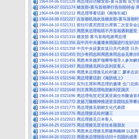
1964-04-06 0321128 周总理回访梭发那•富马首相 
1964-04-07 0321174 梭发那•富马首相举行告别招待
1964-04-08 0321212 周总理等看话剧《南海长城》
1964-04-08 0321227 在首都机场欢送梭发那•富马首
1964-04-10 0321311 前往印度尼西亚出席第二次亚
1964-04-10 0321315 周恩来总理电唁不丹首相遇刺逝世
1964-04-10 0321316 梭发那·富马首相电谢周总理
1964-04-11 0321356 应中共中央邀请来我国进行友
1964-04-11 0321358 中共中央设宴欢送日共代表团 
1964-04-13 0321455 刘少奇同志和周恩来同志会见
1964-04-13 0321456 周恩来朱德罗瑞卿等领导人
1964-04-14 0321497 周总理接见阿尔及利亚客人
1964-04-14 0321498 周恩来总理接见松村谦三 廖
1964-04-15 0321546 周总理看话剧《海防线上》
1964-04-16 0321602 应刘主席和周总理的邀请 也
1964-04-17 0321648 刘主席周总理电贺叙利亚国庆
1964-04-18 0321696 周总理电贺尼亚莫亚就任布隆迪首
1964-04-19 0321772 发扬万隆精神推进亚非团结反
1964-04-19 0321775 周总理接见朝鲜文化代表团
1964-04-19 0321776 周总理接见松村谦三
1964-04-24 0322023 周总理接见日本客人
1964-04-25 0322075 周总理接见亚非拉各国朋友
1964-04-25 0322076 周恩来总理接见郭建韩幽桐 
1964-04-26 0322133 周恩来总理报告访问十四国的成果