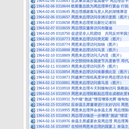
1964-02-06 0318643 在从摩加迪沙返国途中 周总理
1964-02-06 0318644 欧斯曼总统为周总理举行宴会
1964-02-06 0318645 周总理感谢索马里人民的深情厚谊
1964-02-06 0318657 周恩来总理访问非洲示意图（图片
1964-02-07 0318658 周恩来总理答法新社记者问
1964-02-07 0318659 周总理应邀将访问布隆迪
1964-02-09 0318750 促进亚非人民团结 共同反对
1964-02-09 0318773 周恩来总理访问突尼斯（图片）
1964-02-09 0318774 周恩来总理访问加纳（图片）
1964-02-10 0318808 周恩来总理访问马里（图片）
1964-02-10 0318809 周恩来总理访问几内亚（图片）
1964-02-11 0318816 外交部招待各国使节共度春节
1964-02-11 0318853 周恩来总理访问苏丹（图片）
1964-02-11 0318854 周恩来总理访问埃塞俄比亚（图片
1964-02-12 0318873 阿越柬巴报纸高度评价周总理
1964-02-12 0318881 周恩来总理访问索马里（图片）
1964-02-14 0318918 周恩来总理今天到缅甸访问 
1964-02-14 0318919 周恩来总理陈毅副总理在成都
1964-02-14 0318931 为中缅“胞波”情谊增添光辉
1964-02-15 0318952 应奈温主席邀请进行友好访问 
1964-02-15 0318955 周恩来总理拜会奈温主席 
1964-02-15 0318963 周总理访缅进一步增强“胞波”
1964-02-16 0318976 奈温主席盛宴欢迎周总理 
1964-02-16 0318987 在招待周恩来总理的国宴上 奈