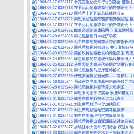
1964-06-17 0324717 卡瓦瓦副总统举行告别宴会 
1964-06-17 0324718 在卡瓦瓦副总统举行的告别宴
1964-06-17 0324719 周总理卡瓦瓦副总统继续会谈
1964-06-17 0324722 周恩来总理聂荣臻罗瑞卿副
1964-06-17 0324727 在卡瓦瓦副总统举行的告别宴
1964-06-18 0324771 由董必武副主席陪同 卡瓦瓦副
1964-06-20 0324865 周总理接见日本经济学家
1964-06-22 0324969 毛主席接见英国前坎特伯雷教
1964-06-22 0324970 周总理接见科奈部长 并设宴招待
1964-06-23 0325022 英前坎特伯雷教长约翰逊回
1964-06-24 0325064 周总理接见京剧现代戏观摩演
1964-06-25 0325112 马里大使为政府代表团访华举
1964-06-27 0325201 周总理接见马里库亚特部长
1964-06-27 0325239 传统友谊焕发新光辉——看影
1964-06-28 0325244 毛泽东刘少奇周恩来朱德等领
1964-06-28 0325246 周总理接见并宴请苏尔坦亲王
1964-06-30 0325372 周恩来同志举行宴会 欢迎印
1964-07-01 0325420 周总理接见阿根廷议员代表团
1964-07-01 0325421 刘主席周总理电贺加纳国庆
1964-07-01 0325422 刘主席周总理电贺索马里国庆
1964-07-01 0325423 刘主席周总理电贺布隆迪国庆
1964-07-02 0325475 周总理接见出席亚洲经济讨论
1964-07-02 0325477 加纳驻华大使举行招待会 庆祝
1964-07-03 0325523 周总理接见佐佐木更三等日本客人