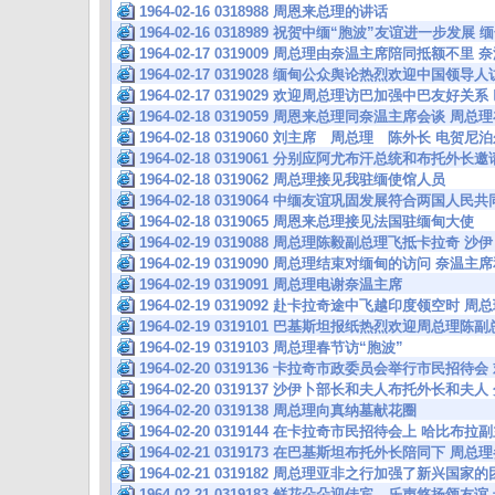
1964-02-16 0318988 周恩来总理的讲话
1964-02-16 0318989 祝贺中缅“胞波”友谊进一步
1964-02-17 0319009 周总理由奈温主席陪同抵额不
1964-02-17 0319028 缅甸公众舆论热烈欢迎中国领导
1964-02-17 0319029 欢迎周总理访巴加强中巴友
1964-02-18 0319059 周恩来总理同奈温主席会谈
1964-02-18 0319060 刘主席 周总理 陈外长 电贺
1964-02-18 0319061 分别应阿尤布汗总统和布托外
1964-02-18 0319062 周总理接见我驻缅使馆人员
1964-02-18 0319064 中缅友谊巩固发展符合两国人
1964-02-18 0319065 周恩来总理接见法国驻缅甸大使
1964-02-19 0319088 周总理陈毅副总理飞抵卡拉奇
1964-02-19 0319090 周总理结束对缅甸的访问 奈
1964-02-19 0319091 周总理电谢奈温主席
1964-02-19 0319092 赴卡拉奇途中飞越印度领空时
1964-02-19 0319101 巴基斯坦报纸热烈欢迎周总理
1964-02-19 0319103 周总理春节访“胞波”
1964-02-20 0319136 卡拉奇市政委员会举行市民招
1964-02-20 0319137 沙伊卜部长和夫人布托外长和
1964-02-20 0319138 周总理向真纳墓献花圈
1964-02-20 0319144 在卡拉奇市民招待会上 哈
1964-02-21 0319173 在巴基斯坦布托外长陪同下 周
1964-02-21 0319182 周总理亚非之行加强了新兴国
1964-02-21 0319183 鲜花朵朵迎佳宾 乐声悠扬颂