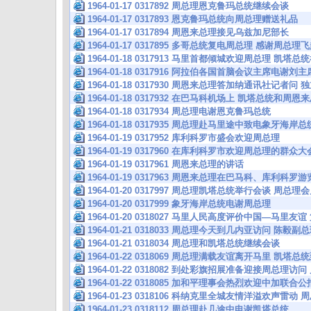
1964-01-17 0317892 周总理恩克鲁玛总统继续会谈
1964-01-17 0317893 恩克鲁玛总统向周总理赠送礼品
1964-01-17 0317894 周恩来总理接见乌兹加尼部长
1964-01-17 0317895 多哥总统复电周总理 感谢周
1964-01-18 0317913 马里首都倾城欢迎周总理 凯
1964-01-18 0317916 阿拉伯各国首脑会议主席电谢
1964-01-18 0317930 周恩来总理答加纳通讯社记者
1964-01-18 0317932 在巴马科机场上 凯塔总统和周
1964-01-18 0317934 周总理电谢恩克鲁玛总统
1964-01-18 0317935 周总理赴马里途中致电象牙海岸总
1964-01-19 0317952 库利科罗市盛会欢迎周总理
1964-01-19 0317960 在库利科罗市欢迎周总理的群
1964-01-19 0317961 周恩来总理的讲话
1964-01-19 0317963 周恩来总理在巴马科、库利科
1964-01-20 0317997 周总理凯塔总统举行会谈 周总
1964-01-20 0317999 象牙海岸总统电谢周总理
1964-01-20 0318027 马里人民高度评价中国—马里
1964-01-21 0318033 周总理今天到几内亚访问 陈
1964-01-21 0318034 周总理和凯塔总统继续会谈
1964-01-22 0318069 周总理满载友谊离开马里 凯塔
1964-01-22 0318082 到处彩旗招展准备迎接周总理访
1964-01-22 0318085 加和平理事会热烈欢迎中加联
1964-01-23 0318106 科纳克里全城友情洋溢欢声雷动
1964-01-23 0318112 周总理赴几途中电谢凯塔总统