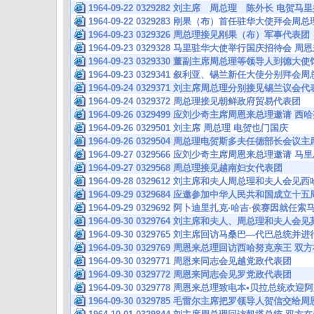
1964-09-22 0329282 刘主席 周总理 陈外长 电贺
1964-09-22 0329283 刚果（布）首任驻华大使拜会周总
1964-09-23 0329326 周总理接见刚果（布）军事代表团
1964-09-23 0329328 马里驻华大使举行国庆招待会
1964-09-23 0329330 董副主席周总理等领导人到
1964-09-23 0329341 叙利亚、锡兰新任大使分别拜会
1964-09-24 0329371 刘主席周总理分别接见锡兰议会
1964-09-24 0329372 周总理接见朝鲜政府贸易代表团
1964-09-26 0329499 应刘少奇主席周恩来总理邀
1964-09-26 0329501 刘主席 周总理 电贺也门国庆
1964-09-26 0329504 周总理电贺斯多夫任德部长会议主
1964-09-27 0329566 应刘少奇主席周恩来总理邀
1964-09-27 0329568 周总理接见越南妇女代表团
1964-09-28 0329612 刘主席和夫人周总理和夫人会
1964-09-29 0329684 应邀参加中华人民共和国成立十
1964-09-29 0329692 阿卜迪里扎克·哈吉·侯赛因
1964-09-30 0329764 刘主席和夫人、周总理和夫人
1964-09-30 0329765 刘主席回访马桑巴—代巴总统
1964-09-30 0329769 周恩来总理回访西哈努克亲
1964-09-30 0329771 周恩来同志会见越党政代表团
1964-09-30 0329772 周恩来同志会见罗党政代表团
1964-09-30 0329778 周恩来总理致电本•贝拉总统
1964-09-30 0329785 毛雷尔主席把罗领导人贺信交