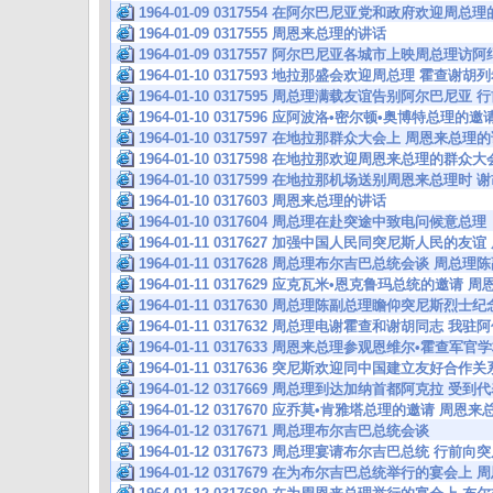
1964-01-09 0317554 在阿尔巴尼亚党和政府欢迎
1964-01-09 0317555 周恩来总理的讲话
1964-01-09 0317557 阿尔巴尼亚各城市上映周总理访
1964-01-10 0317593 地拉那盛会欢迎周总理 霍
1964-01-10 0317595 周总理满载友谊告别阿尔巴尼
1964-01-10 0317596 应阿波洛•密尔顿•奥博特总理的
1964-01-10 0317597 在地拉那群众大会上 周恩来总理
1964-01-10 0317598 在地拉那欢迎周恩来总理的群
1964-01-10 0317599 在地拉那机场送别周恩来总理时
1964-01-10 0317603 周恩来总理的讲话
1964-01-10 0317604 周总理在赴突途中致电问候意总理
1964-01-11 0317627 加强中国人民同突尼斯人民的
1964-01-11 0317628 周总理布尔吉巴总统会谈 
1964-01-11 0317629 应克瓦米•恩克鲁玛总统的邀请
1964-01-11 0317630 周总理陈副总理瞻仰突尼斯烈士
1964-01-11 0317632 周总理电谢霍查和谢胡同志 
1964-01-11 0317633 周恩来总理参观恩维尔•霍查军
1964-01-11 0317636 突尼斯欢迎同中国建立友好合
1964-01-12 0317669 周总理到达加纳首都阿克拉 
1964-01-12 0317670 应乔莫•肯雅塔总理的邀请 周
1964-01-12 0317671 周总理布尔吉巴总统会谈
1964-01-12 0317673 周总理宴请布尔吉巴总统 行
1964-01-12 0317679 在为布尔吉巴总统举行的宴