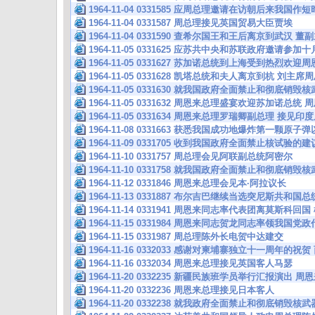
1964-11-04 0331585 应周总理邀请在访朝后来我
1964-11-04 0331587 周总理接见英国贸易大臣贾埃
1964-11-04 0331590 查希尔国王和王后离京到武汉
1964-11-05 0331625 应苏共中央和苏联政府邀请参
1964-11-05 0331627 苏加诺总统到上海受到热烈
1964-11-05 0331628 凯塔总统和夫人离京到杭 刘
1964-11-05 0331630 就我国政府全面禁止和彻底销
1964-11-05 0331632 周恩来总理盛宴欢迎苏加诺总
1964-11-05 0331634 周恩来总理罗瑞卿副总理 接
1964-11-08 0331663 获悉我国成功地爆炸第一颗原
1964-11-09 0331705 收到我国政府全面禁止核试验
1964-11-10 0331757 周总理会见阿联副总统阿密尔
1964-11-10 0331758 就我国政府全面禁止和彻底销
1964-11-12 0331846 周恩来总理会见本·阿拉议长
1964-11-13 0331887 布尔吉巴继续当选突尼斯共
1964-11-14 0331941 周恩来同志率代表团离莫斯科
1964-11-15 0331984 周恩来同志贺龙同志率领我国
1964-11-15 0331987 周总理陈外长电贺中达建交
1964-11-16 0332033 感谢对柬埔寨独立十一周年
1964-11-16 0332034 周恩来总理接见英国客人马瑟
1964-11-20 0332235 新疆民族班学员举行汇报演出
1964-11-20 0332236 周恩来总理接见日本客人
1964-11-20 0332238 就我政府全面禁止和彻底销毁