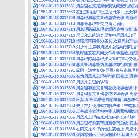
1964-01-12 0317680 在为周恩来总理举行的宴会
1964-01-12 0317681 周总理在突尼斯参观访问受到
1964-01-12 0317683 在赴加纳途中经过尼日尔、上
1964-01-13 0317709 周总理和恩克鲁玛总统会谈
1964-01-13 0317713 周恩来总理答突尼斯记者问
1964-01-13 0317714 周总理陈副总理参观阿克拉市
1964-01-13 0317715 尼日尔总统迪奥里复电周恩来
1964-01-13 0317718 坦噶尼喀阿鲁沙省长 欢迎周总理
1964-01-14 0317749 刘少奇主席和周恩来总理电贺
1964-01-14 0317764 欢呼建立在共同反帝斗争基础
1964-01-14 0317766 周总理陈副总理接见我驻加纳使
1964-01-15 0317789 恩克鲁玛总统为周总理举行国
1964-01-15 0317791 应阿卜迪拉希德•阿里•舍马克
1964-01-15 0317806 在为周恩来总理举行的国宴上
1964-01-15 0317807 周恩来总理的讲话
1964-01-15 0317808 周总理和恩克鲁玛总统继续会
1964-01-16 0317831 周总理恩克鲁玛总统继续会
1964-01-16 0317832 应莫迪博•凯塔总统的邀请 周
1964-01-16 0317853 关于放弃使用武力解决领土争
1964-01-16 0317855 反帝战斗友谊把中非人民紧密
1964-01-17 0317866 周恩来总理结束对加纳的友好
1964-01-17 0317869 周总理行前宴请恩克鲁玛总统
1964-01-17 0317888 在阿克拉举行的告别宴会上 周
1964-01-17 0317890 海内存知己 天涯若比邻 