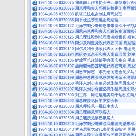
1964-10-05 0330075 我新闻工作者协会等四单位举行
1964-10-05 0330076 周总理和夫人邓颖超接见印度
1964-10-05 0330083 凯塔总统电谢刘主席周总理
1964-10-05 0330088 阿卜杜拉亲王电谢周总理
1964-10-06 0330122 毛泽东刘少奇周恩来朱德邓小
1964-10-06 0330125 周恩来总理和夫人邓颖超宴请
1964-10-06 0330126 周总理陈毅副总理宴请缅贵
1964-10-06 0330139 阿尔及利亚党政代表团回国 
1964-10-06 0330140 阿尔及利亚党政代表团团长 电
1964-10-07 0330194 西哈努克亲王和夫人离京回国
1964-10-07 0330196 解放军总政治部举办国庆晚会
1964-10-07 0330197 越南缅甸巴基斯坦代表团离京
1964-10-07 0330198 周恩来同志 李先念同志会见
1964-10-07 0330199 周恩来总理会见苏发努冯亲王
1964-10-08 0330250 毛泽东刘少奇董必武朱德周恩
1964-10-09 0330297 毛泽东刘少奇董必武朱德周恩
1964-10-09 0330300 刘主席 周总理电贺乌干达独立
1964-10-09 0330302 周总理接见日中友协会长
1964-10-09 0330303 周总理接见一批日本客人
1964-10-09 0330304 周总理接见阿联客人
1964-10-09 0330305 周总理接见黎巴嫩客人
1964-10-10 0330340 毛泽东刘少奇董必武朱德周恩
1964-10-10 0330343 罗马尼亚党政代表团离京抵沪
1964-10-10 0330344 周恩来同志会见阿尔巴尼亚党政