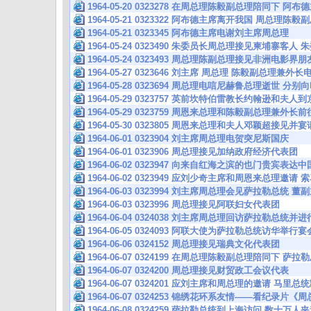
1964-05-20 0323278 在周总理陈毅副总理陪同下 阿
1964-05-21 0323322 阿布德主席离开我国 周总理
1964-05-21 0323345 阿布德主席电谢刘主席周总理
1964-05-24 0323490 朱委员长周总理接见柬埔寨客
1964-05-24 0323493 周总理陈副总理接见非洲电影
1964-05-27 0323646 刘主席 周总理 陈毅副总理兼
1964-05-28 0323694 周总理电唁尼赫鲁总理逝世 分
1964-05-29 0323757 英前坎特伯雷教长约翰逊和夫
1964-05-29 0323759 周恩来总理和陈毅副总理兼
1964-05-30 0323805 周恩来总理和夫人邓颖超接
1964-06-01 0323904 刘主席周总理电贺突尼斯国庆
1964-06-01 0323906 周总理接见加纳政府经济代表团
1964-06-02 0323947 向来自红海之滨的也门贵宾表
1964-06-02 0323949 应刘少奇主席和周恩来总理
1964-06-03 0323994 刘主席周总理会见萨拉勒总
1964-06-03 0323996 周总理接见阿联妇女代表团
1964-06-04 0324038 刘主席周总理回访萨拉勒总统
1964-06-05 0324093 阿联大使为萨拉勒总统访华举
1964-06-06 0324152 周总理接见瑞典文化代表团
1964-06-07 0324199 在周总理陈毅副总理陪同下 萨
1964-06-07 0324200 周总理接见财贸政工会议代表
1964-06-07 0324201 应刘主席和周总理的邀请 马
1964-06-07 0324253 锦绣花环系友情——看纪录
1964-06-08 0324259 萨拉勒总统到上海访问 数十万