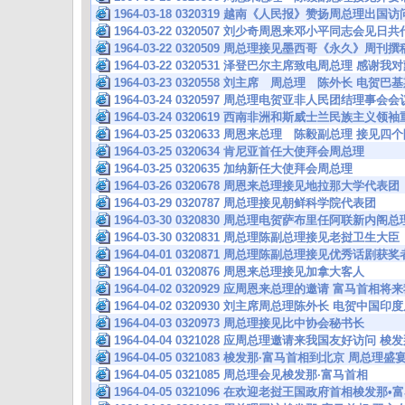
1964-03-18 0320319 越南《人民报》赞扬周总理出
1964-03-22 0320507 刘少奇周恩来邓小平同志会见
1964-03-22 0320509 周总理接见墨西哥《永久》周刊
1964-03-22 0320531 泽登巴尔主席致电周总理 
1964-03-23 0320558 刘主席 周总理 陈外长 电贺
1964-03-24 0320597 周总理电贺亚非人民团结理事会会
1964-03-24 0320619 西南非洲和斯威士兰民族主义
1964-03-25 0320633 周恩来总理 陈毅副总理 接
1964-03-25 0320634 肯尼亚首任大使拜会周总理
1964-03-25 0320635 加纳新任大使拜会周总理
1964-03-26 0320678 周恩来总理接见地拉那大学代表团
1964-03-29 0320787 周总理接见朝鲜科学院代表团
1964-03-30 0320830 周总理电贺萨布里任阿联新内阁总
1964-03-30 0320831 周总理陈副总理接见老挝卫生大臣
1964-04-01 0320871 周总理陈副总理接见优秀话剧获奖
1964-04-01 0320876 周恩来总理接见加拿大客人
1964-04-02 0320929 应周恩来总理的邀请 富马首相
1964-04-02 0320930 刘主席周总理陈外长 电贺中
1964-04-03 0320973 周总理接见比中协会秘书长
1964-04-04 0321028 应周总理邀请来我国友好访问 
1964-04-05 0321083 梭发那·富马首相到北京 周总
1964-04-05 0321085 周总理会见梭发那·富马首相
1964-04-05 0321096 在欢迎老挝王国政府首相梭发那