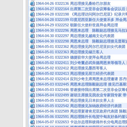
1964-04-26 0322136 周总理接见桑给巴尔朋友
1964-04-27 0322164 出席第二次亚非会议筹备会议以
1964-04-28 0322198 《周总理访问阿尔巴尼亚》纪
1964-04-28 0322199 印度尼西亚新任大使查禾多 
1964-04-29 0322252 朝新任大使朴世昌拜会周总理
1964-04-30 0322296 周恩来总理 陈毅副总理接见马
1964-04-30 0322297 周总理接见越南文化代表团
1964-04-30 0322298 周恩来总理 陈毅副总理接见
1964-05-01 0322362 周总理接见阿尔巴尼亚妇女代表团
1964-05-01 0322363 周总理接见锡兰客人
1964-05-01 0322369 德捷驻华大使拜会周总理
1964-05-02 0322411 刘少奇董必武朱德周恩来等领
1964-05-02 0322412 周总理接见墨西哥客人
1964-05-02 0322413 周总理接见荷兰经济代表团
1964-05-02 0322414 应刘少奇主席周恩来总理邀请
1964-05-03 0322445 周恩来总理陈毅副总理 接见巴基
1964-05-03 0322446 答谢接待我出席第二次亚非会
1964-05-04 0322499 谢胡主席接见我农业专家我专
1964-05-05 0322541 周总理接见日本妇女界人士
1964-05-05 0322542 周总理接见加纳政府经济代表团
1964-05-06 0322589 周总理宴请肯尼亚政府代表
1964-05-06 0322591 周总理陈外长电贺中匈友好条约
1964-05-07 0322653 卡达尔总理和彼得外长分电周