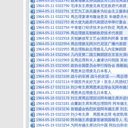
1964-05-10 0322745 就柬埔寨支持我国反对巴西当
1964-05-11 0322790 毛泽东主席接见肯尼亚政府代
1964-05-11 0322791 文艺为工农兵服务为社会主义
1964-05-11 0322792 周总理宴请布隆迪贵宾 朱德委
1964-05-11 0322793 肯大使为政府代表团访华举行
1964-05-11 0322794 中肯签订经济技术合作协定 
1964-05-11 0322796 周总理接见朝鲜政府技术代表团
1964-05-13 0322918 庆祝解放军文艺会演胜利闭幕 
1964-05-14 0322954 周总理接见阿尔巴尼亚广播代表团
1964-05-14 0322955 周总理陈副总理接见几内亚舞蹈团
1964-05-14 0322964 几内亚第二国立舞蹈团在京首
1964-05-14 0322969 应周总理和夫人邀请访问我
1964-05-15 0323005 政协全国委员会举行报告会 陈
1964-05-15 0323007 周恩来总理接见日本客人
1964-05-16 0323108 战斗的非洲 战斗的友谊—
1964-05-17 0323114 中国苏丹友好万岁！亚非人民团
1964-05-17 0323116 刘少奇主席周恩来总理会见阿布
1964-05-17 0323119 周恩来总理接见日本客人
1964-05-18 0323178 刘主席周总理回访阿布德主席
1964-05-18 0323181 由董副主席和周总理陪同 阿
1964-05-19 0323236 首都盛会热烈欢迎阿布德主席
1964-05-19 0323239 刘少奇主席 周恩来总理 电
1964-05-19 0323240 阿布德主席盛宴答谢我国领导
1964-05-19 0323254 为阿布德主席访问中国 阿拉伯