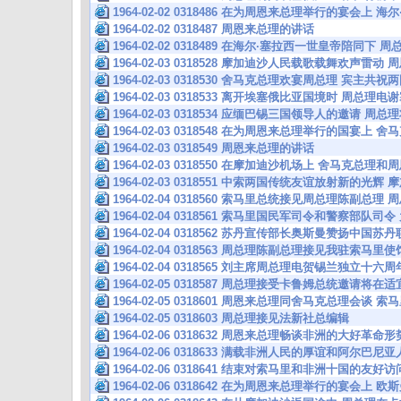
1964-02-02 0318486 在为周恩来总理举行的宴会上
1964-02-02 0318487 周恩来总理的讲话
1964-02-02 0318489 在海尔·塞拉西一世皇帝陪同
1964-02-03 0318528 摩加迪沙人民载歌载舞欢声雷动
1964-02-03 0318530 舍马克总理欢宴周总理 宾
1964-02-03 0318533 离开埃塞俄比亚国境时 周总
1964-02-03 0318534 应缅巴锡三国领导人的邀请 周
1964-02-03 0318548 在为周恩来总理举行的国宴上 
1964-02-03 0318549 周恩来总理的讲话
1964-02-03 0318550 在摩加迪沙机场上 舍马克总
1964-02-03 0318551 中索两国传统友谊放射新的光
1964-02-04 0318560 索马里总统接见周总理陈副总
1964-02-04 0318561 索马里国民军司令和警察部
1964-02-04 0318562 苏丹宣传部长奥斯曼赞扬中国
1964-02-04 0318563 周总理陈副总理接见我驻索马里
1964-02-04 0318565 刘主席周总理电贺锡兰独立十六周
1964-02-05 0318587 周总理接受卡鲁姆总统邀请将
1964-02-05 0318601 周恩来总理同舍马克总理会谈
1964-02-05 0318603 周总理接见法新社总编辑
1964-02-06 0318632 周恩来总理畅谈非洲的大好革命形
1964-02-06 0318633 满载非洲人民的厚谊和阿尔巴
1964-02-06 0318641 结束对索马里和非洲十国的友
1964-02-06 0318642 在为周恩来总理举行的宴会