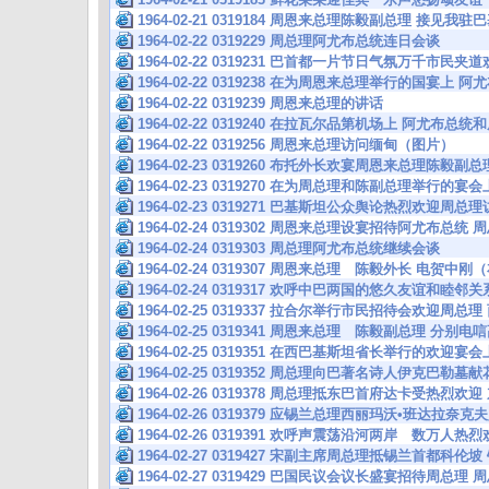
1964-02-21 0319184 周恩来总理陈毅副总理 接见
1964-02-22 0319229 周总理阿尤布总统连日会谈
1964-02-22 0319231 巴首都一片节日气氛万千市民
1964-02-22 0319238 在为周恩来总理举行的国宴上 
1964-02-22 0319239 周恩来总理的讲话
1964-02-22 0319240 在拉瓦尔品第机场上 阿尤布
1964-02-22 0319256 周恩来总理访问缅甸（图片）
1964-02-23 0319260 布托外长欢宴周恩来总理陈毅
1964-02-23 0319270 在为周总理和陈副总理举行
1964-02-23 0319271 巴基斯坦公众舆论热烈欢迎周
1964-02-24 0319302 周恩来总理设宴招待阿尤布总
1964-02-24 0319303 周总理阿尤布总统继续会谈
1964-02-24 0319307 周恩来总理 陈毅外长 电贺中
1964-02-24 0319317 欢呼中巴两国的悠久友谊和睦
1964-02-25 0319337 拉合尔举行市民招待会欢迎
1964-02-25 0319341 周恩来总理 陈毅副总理 分
1964-02-25 0319351 在西巴基斯坦省长举行的欢迎
1964-02-25 0319352 周总理向巴著名诗人伊克巴勒墓
1964-02-26 0319378 周总理抵东巴首府达卡受热烈
1964-02-26 0319379 应锡兰总理西丽玛沃•班达拉奈
1964-02-26 0319391 欢呼声震荡沿河两岸 数万人
1964-02-27 0319427 宋副主席周总理抵锡兰首都科
1964-02-27 0319429 巴国民议会议长盛宴招待周总