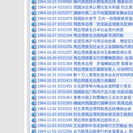
1964-10-23 0330982 缅代表团团长致电周总理 感
1964-10-24 0331031 我国决定承认赞比亚共和国 刘
1964-10-25 0331077 感谢对第二次不结盟国家首脑
1964-10-25 0331079 我国驻外使节 又向一些国家
1964-10-27 0331192 周恩来总理 贺龙副总理接
1964-10-27 0331193 周总理接见日本社会党代表团
1964-10-27 0331194 周总理接见法国电影导演冈斯
1964-10-27 0331195 促进亚洲乒乓球运动发展，增
1964-10-28 0331256 周总理接见社会主义各国邮电代表
1964-10-28 0331257 周总理观看迪亚布瓦歌舞团
1964-10-29 0331310 周总理观看古巴芭蕾舞团演出
1964-10-30 0331369 周恩来总理 罗瑞卿副总理 观
1964-10-30 0331370 周总理接见巴基斯坦客人 分
1964-10-31 0331408 数十万人冒雨欢迎来自友好邻
1964-10-31 0331413 周总理接见法国大使佩耶
1964-11-01 0331451 文化部等举办晚会欢迎阿富汗
1964-11-01 0331455 我国驻也门和乌干达大使 向
1964-11-01 0331463 查希尔国王和霍梅拉王后在京
1964-11-02 0331505 继续对我国进行国事访问 凯塔
1964-11-02 0331511 刘主席周总理同凯塔总统继续会谈
1964-11-03 0331548 刘主席周总理和西哈努克亲王
1964-11-03 0331549 周总理欢宴凯塔总统和夫人
1964-11-03 0331550 文化部和中非友协举行文艺晚会
1964-11-03 0331556 在为凯塔总统举行的欢迎宴