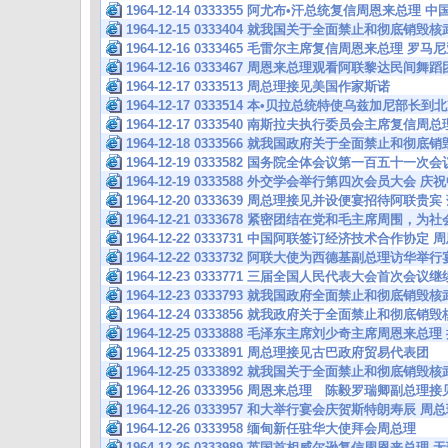
1964-12-14 0333355 阿尤布•汗总统复信周恩来总理
1964-12-15 0333404 就我国关于全面禁止和彻底销
1964-12-16 0333465 毛雷尔主席复信周恩来总理 
1964-12-16 0333467 周恩来总理观看阿联黎达民间
1964-12-17 0333513 周总理接见美国作家斯诺
1964-12-17 0333514 本•贝拉总统特使乌兹加尼部长
1964-12-17 0333540 南斯拉夫执行委员会主席复信
1964-12-18 0333566 就我国政府关于全面禁止和彻
1964-12-19 0333582 国务院全体会议第一百五十一
1964-12-19 0333588 外交学会举行第四次会员大会
1964-12-20 0333639 周总理接见并设便宴招待阿联
1964-12-21 0333678 紧密团结在党和毛主席周围，
1964-12-22 0333731 中国阿联签订经济技术合作协
1964-12-22 0333732 阿联大使为西德基副总理访华
1964-12-23 0333771 三届全国人民代表大会首次会
1964-12-23 0333793 就我国政府全面禁止和彻底销
1964-12-24 0333856 就我政府关于全面禁止和彻底
1964-12-25 0333888 毛泽东主席刘少奇主席周恩来
1964-12-25 0333891 周总理接见古巴政府贸易代表团
1964-12-25 0333892 就我国关于全面禁止和彻底销
1964-12-26 0333956 周恩来总理 陈毅罗瑞卿副
1964-12-26 0333957 和大举行宴会庆贺斯特朗寿
1964-12-26 0333958 缅甸新任驻华大使拜会周总理
1964-12-26 0333989 英国首相威尔逊复信周恩来总