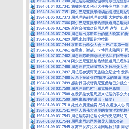
1964-01-04 0317340 周总理陈毅副总理和阿尔巴尼
1964-01-04 0317341 我驻阿尔及利亚大使去突尼斯
1964-01-04 0317351 阿尔巴尼亚报纸继续热情报道
1964-01-05 0317373 周总理陈副总理参观斯大林纺
1964-01-05 0317386 阿尔巴尼亚报纸热情报道周总
1964-01-06 0317426 斯库台倾城欢迎周总理 谢
1964-01-06 0317428 周总理出席斯库台的盛大晚宴
1964-01-06 0317429 周恩来总理回到地拉那
1964-01-06 0317444 在斯库台群众大会上 巴卢
1964-01-07 0317461 在霍查、谢胡、卡博同志陪同下
1964-01-07 0317462 周总理陈毅副总理接见我在阿专家
1964-01-07 0317474 阿尔巴尼亚报纸热情报道周总
1964-01-08 0317496 周总理在英雄城市发罗拉群众
1964-01-08 0317497 周总理参观阿民族独立纪念馆
1964-01-08 0317498 应易卜拉欣•阿布德主席的邀请
1964-01-08 0317499 感谢我国祝贺肯尼亚桑给巴尔
1964-01-08 0317500 周总理致电慰问恩克鲁玛总统
1964-01-08 0317508 在发罗拉欢迎周恩来总理的
1964-01-08 0317509 周恩来总理的讲话（摘要）
1964-01-08 0317510 处处欢腾迎佳宾 战斗友谊激人
1964-01-09 0317541 中阿人民伟大深厚的友情洋溢地
1964-01-09 0317543 周总理陈副总理今天到突尼斯访问
1964-01-09 0317544 周恩来同志同阿领导人继续会谈
1964-01-09 0317545 在离开发罗拉区返回地拉那