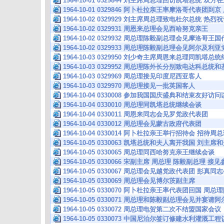
1964-10-01 0329844 刘主席周总理回访凯塔总统
1964-10-01 0329846 阿卜杜拉亲王率摩洛哥代表团
1964-10-02 0329929 刘主席周总理致电杜尔总统 热
1964-10-02 0329931 周恩来总理会见西哈努克亲王
1964-10-02 0329932 周总理陈毅副总理会见摩洛哥王
1964-10-02 0329933 周总理陈毅副总理会见阿尔及
1964-10-03 0329950 刘少奇主席周恩来总理同凯塔总
1964-10-03 0329952 周总理陈外长分别致电达科总
1964-10-03 0329969 周总理接见印度尼西亚客人
1964-10-03 0329970 周总理接见一批英国客人
1964-10-04 0330008 参加我国国庆盛典和结束友好
1964-10-04 0330010 周总理同凯塔总统继续会谈
1964-10-04 0330011 周恩来同志会见罗党政代表团
1964-10-04 0330012 周总理会见蒙古政府代表团
1964-10-04 0330014 阿卜杜拉亲王举行招待会 招
1964-10-05 0330063 凯塔总统和夫人离开我国 刘
1964-10-05 0330065 周总理同西哈努克亲王继续会谈
1964-10-05 0330066 宋副主席 周总理 陈毅副总理 
1964-10-05 0330067 周总理会见越党政代表团 彭
1964-10-05 0330069 周总理会见博尔茨副主席
1964-10-05 0330070 阿卜杜拉亲王率代表团回国
1964-10-05 0330071 周总理和陈毅副总理会见并宴
1964-10-05 0330072 周总理电贺第二次不结盟国家会议
1964-10-05 0330073 中国尼泊尔签订修建水利灌溉