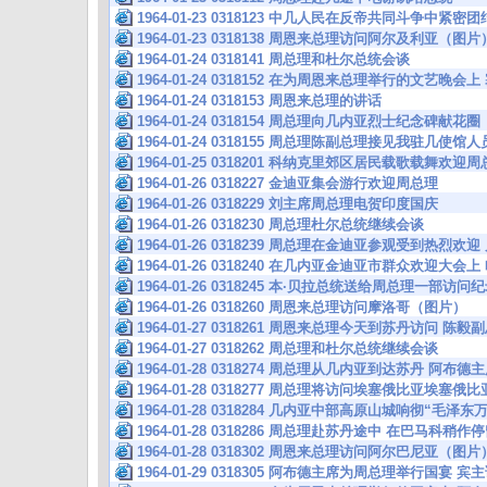
1964-01-23 0318123 中几人民在反帝共同斗争中紧
1964-01-23 0318138 周恩来总理访问阿尔及利亚（图片
1964-01-24 0318141 周总理和杜尔总统会谈
1964-01-24 0318152 在为周恩来总理举行的文艺晚
1964-01-24 0318153 周恩来总理的讲话
1964-01-24 0318154 周总理向几内亚烈士纪念碑献花圈
1964-01-24 0318155 周总理陈副总理接见我驻几使馆人
1964-01-25 0318201 科纳克里郊区居民载歌载舞欢
1964-01-26 0318227 金迪亚集会游行欢迎周总理
1964-01-26 0318229 刘主席周总理电贺印度国庆
1964-01-26 0318230 周总理杜尔总统继续会谈
1964-01-26 0318239 周总理在金迪亚参观受到热烈
1964-01-26 0318240 在几内亚金迪亚市群众欢迎大会
1964-01-26 0318245 本·贝拉总统送给周总理一部访问
1964-01-26 0318260 周恩来总理访问摩洛哥（图片）
1964-01-27 0318261 周恩来总理今天到苏丹访问
1964-01-27 0318262 周总理和杜尔总统继续会谈
1964-01-28 0318274 周总理从几内亚到达苏丹 阿布
1964-01-28 0318277 周总理将访问埃塞俄比亚埃塞俄比
1964-01-28 0318284 几内亚中部高原山城响彻“毛泽
1964-01-28 0318286 周总理赴苏丹途中 在巴马科稍作
1964-01-28 0318302 周恩来总理访问阿尔巴尼亚（图片
1964-01-29 0318305 阿布德主席为周总理举行国宴