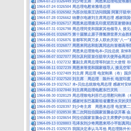
1964-07-23 0326449 刘少奇主席 周恩来总理电贺
1964-07-24 0326504 周总理电慰肯雅塔总理
1964-07-26 0326582 为苏尔坦亲王访问我国 阿富汗
1964-07-28 0326662 纳赛尔电谢刘主席周总理 
1964-07-29 0326717 周恩来总理接见印度尼西亚射
1964-07-31 0326798 周总理同党和国家其他领导人
1964-08-01 0326875 第十届禁止原子弹氢弹世界
1964-08-01 0326876 首都军民两万多人联欢庆祝“八
1964-08-01 0326877 周恩来同志和彭真同志向首
1964-08-02 0326907 周恩来总理致电本•贝拉总统 
1964-08-07 0327077 阿尔及利亚首任驻华大使拜会周总
1964-08-11 0327232 董副主席周总理等到波兰大使馆
1964-08-11 0327239 周恩来等党和国家领导人 接
1964-08-15 0327409 刘主席 周总理 电贺刚果（布）国
1964-08-17 0327520 刘主席 周总理 陈外长 电贺
1964-08-19 0327617 本•贝拉总统致电周总理 感谢
1964-08-23 0327840 刘主席周总理电慰东巴灾民
1964-08-30 0328129 周总理致电利苏巴总理慰问刚
1964-08-30 0328131 感谢对东巴基斯坦省遭受水灾的
1964-09-05 0328397 刘少奇主席 周恩来总理 电
1964-09-07 0328530 第二次阿拉伯国家首脑会议开
1964-09-10 0328654 阿拉伯国家首脑会议主席费
1964-09-13 0328803 毛泽东刘少奇周恩来邓小平彭
1964-09-21 0329235 我国决定承认马耳他 周总理