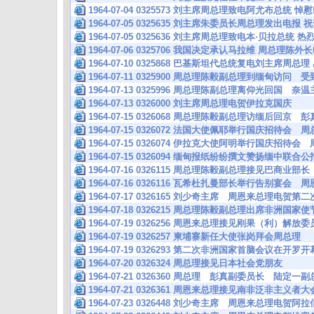
1964-07-04 0325573 刘主席周总理致电阿尤布总
1964-07-05 0325635 刘主席朱委员长周总理发出电
1964-07-05 0325636 刘主席周总理致电本·贝拉总
1964-07-06 0325706 我国决定承认马拉维 周总理
1964-07-10 0325868 巴基斯坦代总统复电刘主席周
1964-07-11 0325900 周总理陈毅副总理到缅甸访问
1964-07-13 0325996 周总理陈副总理离仰光回国
1964-07-13 0326000 刘主席周总理电贺伊拉克国庆
1964-07-15 0326068 周总理陈毅副总理访缅后回京
1964-07-15 0326072 法国大使佩耶举行国庆招待会
1964-07-15 0326074 伊拉克大使阿明举行国庆招待
1964-07-15 0326094 缅甸报纸纷纷撰文赞扬缅中联
1964-07-16 0326115 周总理陈毅副总理接见巴商业部长
1964-07-16 0326116 瓦希杜扎曼部长举行告别宴
1964-07-17 0326165 刘少奇主席 周恩来总理电
1964-07-18 0326215 周总理陈毅副总理出席非洲国
1964-07-19 0326256 周恩来总理接见刚果（利）解放
1964-07-19 0326257 柬埔寨新任大使张岗拜会周总理
1964-07-19 0326293 第二次非洲国家首脑会议在开
1964-07-20 0326324 周总理接见日本社会党朋友
1964-07-21 0326360 周总理 彭真副委员长 陆
1964-07-21 0326361 周恩来总理接见南非泛非主义
1964-07-23 0326448 刘少奇主席 周恩来总理电贺