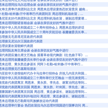
89755 周恩来总理同范文同总理会谈 会谈在亲切友好的气氛中进行
89756 周恩来总理同拉乌尔总理会谈 会谈在亲切友好的气氛中进行
9782 阮友寿主席率代表团到达北京 周恩来总理设宴热烈欢迎贵宾 越南...
9783 阿卜杜勒•哈米德•汗中将率巴代表团到京 周总理到机场欢迎，...
9784 坦桑尼亚友好代表团到达北京 周总理到机场欢迎，谢副总理宴请...
9785 周恩来总理同朗诺首相会谈 会谈在亲切友好的气氛中进行
89807 在庆祝中华人民共和国成立二十周年招待会上 周恩来总理的讲话
9809 前来参加中华人民共和国成立二十周年庆祝活动 崔庸健委员长率...
814 周总理接见毛里塔尼亚政府代表团
816 周总理接见尼泊尔王国政府代表团
828 周总理设宴欢迎朝鲜代表团
9829 周总理同阮友寿主席会谈 会谈在亲切友好气氛中进行
9841 各国代表团应邀出席文艺晚会 观看革命现代舞剧《红色娘子军》 ...
89843 周恩来总理同崔庸健委员长举行会谈 会谈在亲切友好的气氛中进行
9844 周恩来总理、黄永胜总参谋长 同阿卜杜勒•哈米德•汗中将举行...
846 周恩来总理接见巴基斯坦朋友
9860 几内亚驻华大使馆临时代办卡马拉举行招待会 庆祝几内亚共和国...
9863 为庆祝中华人民共和国成立二十周年举行文艺晚会 一些兄弟党同...
9864 越南党政代表团离京 周恩来、黄永胜、李先念、谢富治同志等到...
9865 朝鲜党政代表团离京回国 周恩来、黄永胜、叶剑英、李先念、谢...
9866 柬埔寨国家代表团离京回国 周总理、黄总参谋长、谢副总理等到...
9867 巴基斯坦代表团离京到外地访问 周总理、黄总参谋长、谢副总理...
9875 周恩来总理接见巴勒斯坦民族解放运动代表团
9900 周恩来总理举行宴会 热烈欢迎拉乌尔总理对我国进行国事访问 周...