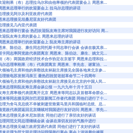
9906 在欢迎刚果（布）总理拉乌尔和由他率领的代表团宴会上 周恩来...
9907 在周恩来总理举行的欢迎宴会上 拉乌尔总理的讲话
908 周总理接见阿尔及利亚政府代表团
9944 周恩来总理接见坦桑尼亚友好代表团
965 周总理接见几内亚代表团
0045 周恩来总理举行宴会 热烈欢迎阮友寿主席对我国进行友好访问 周...
0049 在欢迎阮友寿主席的宴会上 周恩来总理的讲话
0050 在周恩来总理举行的欢迎宴会上 阮友寿主席的讲话
0071 周恩来、陈伯达、康生同志同托斯卡同志举行会谈 会谈在极其亲...
0106 托斯卡同志率阿党政代表团离京 周恩来、陈伯达、康生、姚文元...
0107 中刚（布）两国政府经济技术合作协定在京签字 周恩来总理和拉...
0108 拉乌尔总理率刚果（布）代表团离京 周恩来、李先念、谢富治、...
0140 伟大领袖毛主席和他的亲密战友林副主席接见全国各地来北京参...
90171 周总理致电苏发努冯亲王 最热烈祝贺老挝革命节二十四周年
0226 伟大领袖毛主席和他的亲密战友林副主席接见在北京的中国人民...
0274 周恩来总理和阮友寿主席会谈公报 一九六九年十月十五日
0275 阮友寿主席率领代表团离开北京 周恩来等同志以及首都革命群众...
0276 周恩来等同志接见阿尔巴尼亚新闻工作者代表团 同他们进行了十...
0391 周总理为舍马克总统不幸被刺逝世致索马里共和国临时总统、总...
0447 越南党政代表团返回北京继续对我国进行友好访问 周恩来、李先...
90448 周恩来总理接见多米尼加朋友 同他们进行了亲切友好的谈话
90476 周总理同范文同总理继续会谈 会谈在亲切友好的气氛中进行
90477 周恩来总理接见锡兰政府贸易代表团 同他们进行了友好的谈话
0503 周恩来总理为范文同总理访问我国举行宴会 宴会上洋溢着中越两...