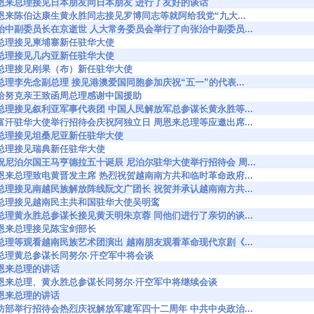
5105 周恩来总理接见日本朋友同日本朋友 进行了友好的谈话
5167 周恩来陈伯达康生黄永胜同志接见罗博同志等就阿给我党“九大...
5212 张治中副委员长在京逝世 人大常务委员会举行了向张治中副委员...
716 周总理接见柬埔寨新任驻华大使
749 周总理接见几内亚新任驻华大使
5750 周总理接见刚果（布）新任驻华大使
5850 周总理李先念副总理 接见港澳爱国同胞参加庆祝“五一”的代表...
6118 西哈努克亲王致函周总理感谢中国援助
6227 周总理接见叙利亚军事代表团 中国人民解放军总参谋长黄永胜等...
6394 阿富汗驻华大使举行招待会庆祝阿独立日 周恩来总理等应邀出席...
587 周总理接见坦桑尼亚新任驻华大使
588 周总理接见瑞典新任驻华大使
6802 庆祝尼泊尔国王马亨德拉五十诞辰 尼泊尔驻华大使举行招待会 周...
6887 周恩来总理致电黄晋发主席 热烈祝贺越南南方共和临时革命政府...
6888 周总理接见南越民族解放阵线阮文广团长 祝贺并承认越南南方共...
6889 周总理接见越南民主共和国驻华大使吴明鸾
7172 周总理黄永胜总参谋长接见黄天明朱京蓉 同他们进行了亲切的谈...
228 周恩来总理接见陈宝剑部长
7264 周总理等观看越南民族艺术团演出 越南朋友观看革命现代京剧《...
7671 周总理黄总参谋长同努尔·汗空军中将会谈
73 周恩来总理的讲话
7697 周恩来总理、黄永胜总参谋长同努尔·汗空军中将继续会谈
52 周恩来总理的讲话
8167 国防部举行招待会热烈庆祝解放军建军四十二周年 中共中央政治...