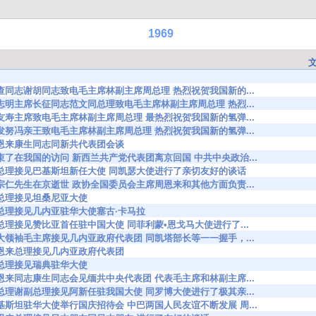
1969
2326 霍查同志谢胡同志致电毛主席林副主席周总理 热烈祝贺我国新的...
2327 胡志明主席长征同志范文同总理致电毛主席林副主席周总理 热烈...
2353 阮友寿主席致电毛主席林副主席周总理 最热烈祝贺我国新的氢弹...
2471 苏发努冯亲王致电毛主席林副主席周总理 热烈祝贺我国新的氢弹...
838 周恩来康生同志同新共代表团会谈
2904 结束了在我国的访问 新西兰共产党代表团离京回国 中共中央政治...
82991 周总理接见巴基斯坦新任大使 同凯瑟大使进行了亲切友好的谈话
3242 李宗仁先生在京逝世 政协全国委员会主席周恩来和其他方面负责...
361 周总理接见坦桑尼亚大使
3485 周总理接见几内亚驻华大使塞古·卡马拉
3876 周总理接见赞比亚首任驻中国大使 同菲利蒙•恩戈马大使进行了...
4023 伟大领袖毛主席接见几内亚政府代表团 同凯塔部长等一一握手，...
024 周恩来总理接见几内亚政府代表团
038 周总理接见瑞典驻华大使
4616 周恩来同志康生同志会见缅共中央代表团 代表毛主席和林副主席...
4693 周总理谢副总理接见阿新任驻我国大使 同罗博大使进行了极其亲...
4715 巴基斯坦驻华大使举行国庆招待会 中巴两国人民友谊不断发展 周...