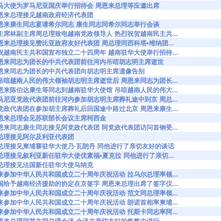
88745 杜马大使为罗马尼亚国庆举行招待会 周恩来总理等应邀出席
8746 周恩来总理接见越南政府经济代表团
88902 周恩来康生同志宴请希尔同志 康生同志同希尔同志举行会谈
9014 毛主席林副主席周总理致电越南党政领导人 热烈祝贺越南民主共...
9028 周恩来总理接见赞比亚政府友好代表团 周总理同西科塔•维纳团...
9052 庆祝越南民主共和国宣布独立二十四周年 越南驻华大使举行招待...
89105 周恩来同志为团长的中共代表团前往河内吊唁胡志明主席逝世
89106 周恩来同志为团长的中共代表团向胡志明主席遗像告别
9130 在吊唁越南人民的伟大领袖胡志明主席逝世后 周恩来同志为团长...
9159 周恩来陈伯达康生等同志到越南驻华大使馆 吊唁越南人民的伟大...
9195 罗马尼亚党政代表团前往河内参加胡志明主席葬礼途中到京 周总...
9322 罗党政代表团在参加胡主席葬礼后回国途中路过北京 周恩来康生...
9324 周恩来总理会见苏联部长会议主席柯西金
9380 周恩来同志康生同志接见阿党政代表团 阿党政代表团访问首钢受...
475 周总理接见阿尔及利亚代表团
89632 周总理接见柬埔寨驻华大使乃·瓦朗丹 同他进行了亲切友好的谈话
9633 周总理接见叙利亚新任驻华大使优素福•夏克拉 同他进行了亲切...
9684 周总理接见法国新任驻华大使马纳克
9702 前来参加中华人民共和国成立二十周年庆祝活动 拉乌尔总理率领...
9707 中国给予越南经济援助的协定在京签字 周恩来总理出席了签字仪...
9725 前来参加中华人民共和国成立二十周年庆祝活动 范文同总理率领...
9732 前来参加中华人民共和国成立二十周年庆祝活动 朗诺首相率柬埔...
9751 前来参加中华人民共和国成立二十周年庆祝活动 托斯卡同志率阿...