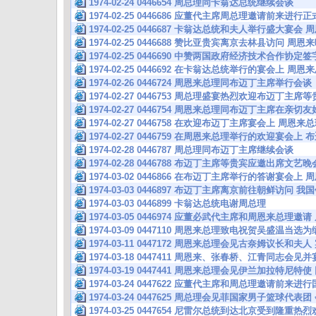
1974-02-24 0446654 周总理同卡翁达总统继续会谈
1974-02-25 0446686 应董代主席周总理邀请前来
1974-02-25 0446687 卡翁达总统和夫人举行盛大宴
1974-02-25 0446688 赞比亚贵宾离京去林县访问 
1974-02-25 0446690 中赞两国政府经济技术合作协
1974-02-25 0446692 在卡翁达总统举行的宴会上 周
1974-02-26 0446724 周恩来总理同布迈丁主席举行会谈
1974-02-27 0446753 周总理盛宴热烈欢迎布迈丁主
1974-02-27 0446754 周恩来总理同布迈丁主席在亲
1974-02-27 0446758 在欢迎布迈丁主席宴会上 周恩
1974-02-27 0446759 在周恩来总理举行的欢迎宴会
1974-02-28 0446787 周总理同布迈丁主席继续会谈
1974-02-28 0446788 布迈丁主席等贵宾应邀出席文
1974-03-02 0446866 在布迈丁主席举行的答谢宴会
1974-03-03 0446897 布迈丁主席离京前往朝鲜访问
1974-03-03 0446899 卡翁达总统电谢周总理
1974-03-05 0446974 应董必武代主席和周恩来总理
1974-03-09 0447110 周恩来总理致电祝贺吴盛温当选
1974-03-11 0447172 周恩来总理会见古奈姆议长
1974-03-18 0447411 周恩来、张春桥、江青同志会
1974-03-19 0447441 周恩来总理会见伊兰加拉特尼
1974-03-24 0447622 应董代主席和周总理邀请前来
1974-03-24 0447625 周总理会见菲国家男子篮球代
1974-03-25 0447654 尼雷尔总统到达北京受到隆重