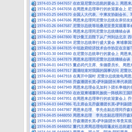
1974-03-25 0447657 在欢迎尼雷尔总统的宴会上 周
1974-03-25 0447658 在周恩来总理举行的欢迎宴会
1974-03-25 0447670 全国人大代表、中柬友协副会
1974-03-26 0447686 周恩来总理同尼雷尔总统在亲
1974-03-26 0447687 尼雷尔总统等坦桑尼亚贵宾观
1974-03-27 0447726 周恩来总理同尼雷尔总统继续会谈
1974-03-29 0447800 哥沙曼王后陛下从广州到达北
1974-03-30 0447834 尼雷尔总统举行盛大宴会 柬
1974-03-30 0447835 中坦政府经济技术合作协定在
1974-03-30 0447840 在尼雷尔总统举行的宴会上 周
1974-03-31 0447879 周恩来总理同尼雷尔总统继续会谈
1974-04-01 0447915 董必武代主席、朱德委员长、
1974-04-01 0447917 圆满结束对我国的国事访问 尼
1974-04-01 0447918 在离开中国时 尼雷尔总统致电周
1974-04-02 0447948 乔森潘团长英•萨利副团长率代
1974-04-02 0447949 周恩来总理会见加利卜团长率
1974-04-02 0447950 在欢迎柬埔寨民族统一阵线和
1974-04-02 0447951 在周恩来总理举行的欢迎宴会
1974-04-03 0447986 毛主席会见乔森潘团长英•萨利
1974-04-03 0447987 周恩来总理、李先念副总理同乔
1974-04-05 0448050 周恩来总理 李先念副总理
1974-04-05 0448051 乔森潘团长英•萨利副团长等贵
1974-04-05 0448052 董代主席周总理电唁蓬皮杜总