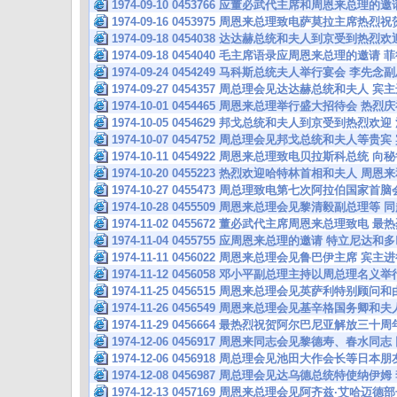
1974-09-10 0453766 应董必武代主席和周恩来总理
1974-09-16 0453975 周恩来总理致电萨莫拉主席
1974-09-18 0454038 达达赫总统和夫人到京受到热
1974-09-18 0454040 毛主席语录应周恩来总理的邀
1974-09-24 0454249 马科斯总统夫人举行宴会 李
1974-09-27 0454357 周总理会见达达赫总统和夫人
1974-10-01 0454465 周恩来总理举行盛大招待会 
1974-10-05 0454629 邦戈总统和夫人到京受到热烈欢
1974-10-07 0454752 周总理会见邦戈总统和夫人等
1974-10-11 0454922 周恩来总理致电贝拉斯科总统
1974-10-20 0455223 热烈欢迎哈特林首相和夫人 
1974-10-27 0455473 周总理致电第七次阿拉伯国家
1974-10-28 0455509 周恩来总理会见黎清毅副总理
1974-11-02 0455672 董必武代主席周恩来总理致电
1974-11-04 0455755 应周恩来总理的邀请 特立尼达
1974-11-11 0456022 周恩来总理会见鲁巴伊主席 
1974-11-12 0456058 邓小平副总理主持以周总理名
1974-11-25 0456515 周恩来总理会见英萨利特别顾
1974-11-26 0456549 周恩来总理会见基辛格国务卿
1974-11-29 0456664 最热烈祝贺阿尔巴尼亚解放三
1974-12-06 0456917 周恩来同志会见黎德寿、春水
1974-12-06 0456918 周总理会见池田大作会长等日
1974-12-08 0456987 周总理会见达乌德总统特使纳
1974-12-13 0457169 周恩来总理会见阿齐兹·艾哈迈德