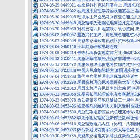
1974-05-29 0449921 在欢迎拉扎克总理宴会上 周恩
1974-05-29 0449922 在周恩来总理举行的欢迎宴会
1974-05-30 0449948 毛泽东主席会见马来西亚总理
1974-05-30 0449949 周总理李先念副总理同拉扎
1974-05-30 0449960 对我云南四川地震表示衷心
1974-06-02 0450057 董必武代主席、周恩来总理电
1974-06-03 0450099 周恩来总理致电热烈祝贺巴
1974-06-04 0450149 土耳其总理致电周总理
1974-06-06 0450214 最热烈地祝贺越南南方共和临
1974-06-12 0450441 周总理致电最热烈祝贺非洲统
1974-06-13 0450472 周恩来总理电贺惠特拉姆再次
1974-06-23 0450838 中国人民真挚的朋友 泰国进步
1974-07-04 0451230 董代主席周总理电唁庇隆总统逝世
1974-07-06 0451298 周恩来总理会见美国民主党参
1974-07-21 0451819 周恩来总理会见西多副主席 
1974-07-22 0451858 朱委员长周总理致电齐奥塞斯
1974-08-23 0453078 热烈祝贺罗马尼亚解放三十周
1974-09-03 0453496 埃亚德马总统和夫人到京受到
1974-09-03 0453500 周总理致电新西兰代总理瓦
1974-09-04 0453532 李先念副总理前往新西兰驻华
1974-09-06 0453616 周总理致电几内亚（比绍）共
1974-09-10 0453763 热烈欢迎戈翁将军和夫人等贵
1974-09-10 0453765 周恩来总理电贺罗林担任新西兰总