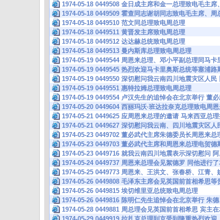
1974-05-18 0449508 金日成主席和金一总理致电
1974-05-18 0449509 霍查同志谢胡同志致电毛主席、
1974-05-18 0449510 范文同总理致电周总理
1974-05-18 0449511 黄晋发主席致电周总理
1974-05-18 0449512 达达赫总统致电周总理
1974-05-18 0449513 曼内斯库总理致电周总理
1974-05-19 0449544 周恩来总理、邓小平副总理同
1974-05-19 0449545 热烈欢迎马卡里奥斯总统等塞
1974-05-19 0449550 深切慰问我云南四川地震灾
1974-05-19 0449551 惠特拉姆总理致电周总理
1974-05-19 0449554 卢汉先生的追悼会在北京举行
1974-05-20 0449604 西丽玛沃·班达拉奈克总理致电周
1974-05-21 0449625 应周恩来总理的邀请 马来西亚
1974-05-21 0449627 深切慰问我云南、四川地震灾
1974-05-23 0449702 董必武代主席朱德委员长周恩
1974-05-23 0449703 董必武代主席和周恩来总理
1974-05-23 0449716 就我云南四川地震表示深切慰
1974-05-24 0449737 周恩来总理会见絮德罗 同他进
1974-05-25 0449773 周恩来、王洪文、张春桥、江
1974-05-26 0449808 毛泽东主席会见英国前首相希
1974-05-26 0449815 埃切维里亚总统致电周总理
1974-05-26 0449816 陈明仁先生追悼会在北京举行
1974-05-28 0449881 周总理会见英国前首相希思 宾
1974-05-29 0449919 拉扎克总理到京受到隆重热烈