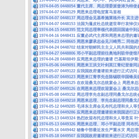
1974-04-05 0448053 周恩来、邓小平、阿沛•阿旺晋
1974-04-05 0448054 董代主席、周总理委派曾涛
1974-04-07 0448129 周恩来总理电贺富马首相
1974-04-07 0448137 周总理会见基希施莱格外长 
1974-04-07 0448153 法国为蓬皮杜总统逝世举行哀
1974-04-15 0448395 范文同总理率领代表团回国途
1974-04-16 0448431 应董必武代主席和周恩来总理
1974-04-23 0448665 周恩来廖承志会见川崎秀二 
1974-04-24 0448702 结束对朝鲜民主主义人民共和
1974-04-27 0448806 邓小平副总理前往奥地利驻华使
1974-04-28 0448849 应周恩来总理的邀请 巴基斯
1974-05-06 0449091 周恩来王洪文叶剑英江青纪登
1974-05-07 0449122 应我国政府邀请前来进行正式
1974-05-07 0449123 周恩来江青李先念陈锡联华国
1974-05-07 0449125 在欢迎桑戈尔总统宴会上 周恩
1974-05-07 0449126 在周恩来总理欢迎宴会上 桑戈
1974-05-08 0449152 周总理李先念副总理同桑戈尔
1974-05-10 0449218 周恩来总理、李先念副总理
1974-05-12 0449285 毛泽东主席会见布托总理和夫
1974-05-12 0449286 应周恩来总理邀请前来我国进
1974-05-13 0449324 热烈欢迎布托总理和夫人等贵
1974-05-13 0449326 周恩来总理、邓小平副总理
1974-05-16 0449442 秘鲁中部最近发生严重水灾 周
1974-05-18 0449507 应我国政府邀请前来进行正式