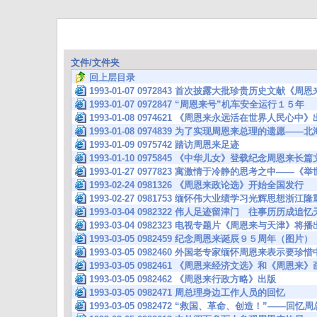
文件/文件夹
回上层目录
1993-01-07 0972843 首次披露大批珍贵历史文献
1993-01-07 0972847 “周恩来号”机车安全运行１５年
1993-01-08 0974621 《周恩来永远活在世界人民心中
1993-01-08 0974839 为了实现周恩来总理的遗愿—
1993-01-09 0975742 踏访周恩来足迹
1993-01-10 0975845 《中华儿女》登载纪念周恩来长
1993-01-27 0977823 寓激情于冷静的思考之中—
1993-02-24 0981326 《周恩来政论选》开始全国发行
1993-02-27 0981753 缅怀伟大业绩学习光辉思想浙
1993-03-04 0982322 伟人足迹留津门 往事历历
1993-03-04 0982323 电视专题片《周恩来与天津》将播
1993-03-05 0982459 纪念周恩来诞辰９５周年（图片）
1993-03-05 0982460 外国老专家缅怀周恩来表示
1993-03-05 0982461 《周恩来经济文选》和《周恩来
1993-03-05 0982462 《周恩来行政方略》出版
1993-03-05 0982471 周总理身边工作人员的回忆
1993-03-05 0982472 “救国、革命、创造！”——