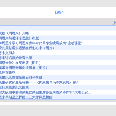
1994
12 电视剧《周恩来》开播
698 《周恩来与毛泽东思想》出版
4855 了解周恩来学习周恩来青年时代革命业绩展成为“流动课堂”
4948 敬爱的周总理永远活在我们心中（图片）
7 周恩来交朋友
836 周恩来讲话原始录音出版
596 《周恩来传》在英出版（图片）
6374 上海举办周恩来革命业绩展（图片）
5 周总理在隆尧
685 周恩来纪念馆在新疆石河子落成
97479 周恩来研究的最新收获——《周恩来与毛泽东思想》评介
06 朝发行周恩来纪念邮票
0976 京都大阪知事宴请荣毅仁荣副主席参观周恩来诗碑和“大唐长安...
0004 周恩来早期是怎样提出三大作风思想的