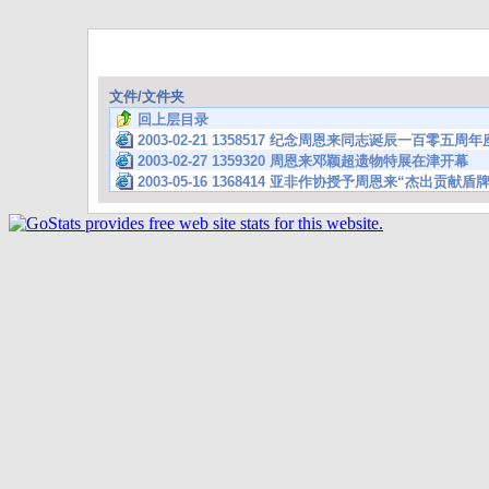
文件/文件夹
回上层目录
2003-02-21 1358517 纪念周恩来同志诞辰一百零五
2003-02-27 1359320 周恩来邓颖超遗物特展在津开幕
2003-05-16 1368414 亚非作协授予周恩来“杰出贡献盾